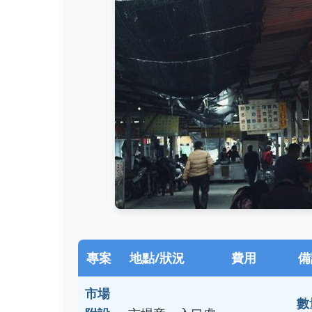
專案
地點/狀況
費用
備
市場
數