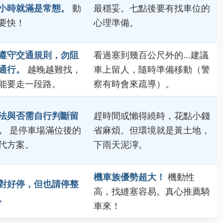
小時就滿是常態。
動
最穩妥。七點後要有找車位的
要快！
心理準備。
遵守交通規則，勿阻
看過塞到幾百公尺外的...建議
通行。
越晚越難找，
車上留人，隨時準備移動（警
能要走一段路。
察有時會來疏導）。
法與否需自行判斷留
趕時間或懶得繞時，花點小錢
。
是停車場滿位後的
省麻煩。但環境就是黃土地，
代方案。
下雨天泥濘。
機車族優勢超大！
機動性
對好停，但也請停整
高，找縫塞容易。真心推薦騎
。
車來！