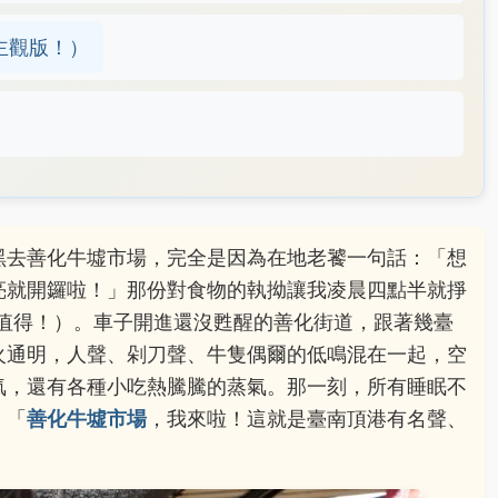
主觀版！）
黑去善化牛墟市場，完全是因為在地老饕一句話：「想
亮就開鑼啦！」那份對食物的執拗讓我凌晨四點半就掙
好值得！）。車子開進還沒甦醒的善化街道，跟著幾臺
火通明，人聲、剁刀聲、牛隻偶爾的低鳴混在一起，空
氣，還有各種小吃熱騰騰的蒸氣。那一刻，所有睡眠不
：「
善化牛墟市場
，我來啦！這就是臺南頂港有名聲、