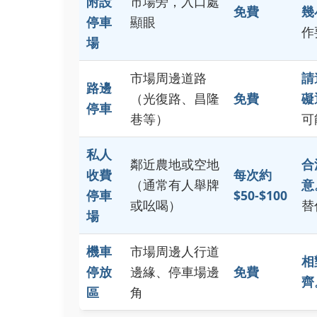
附設
市場旁，入口處
免費
幾
停車
顯眼
作
場
市場周邊道路
請
路邊
（光復路、昌隆
免費
礙
停車
巷等）
可
私人
鄰近農地或空地
合
收費
每次約
（通常有人舉牌
意
停車
$50-$100
或吆喝）
替
場
機車
市場周邊人行道
相
停放
邊緣、停車場邊
免費
齊
區
角