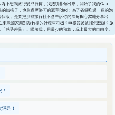
為不想讓旅行變成行貨，我把積蓄領出來，開始了我的Gap
場的鐵椅子，也住過摩洛哥的豪華Riad；為了省錢吃過一週的泡
這個版，是要把那些旅行社不會告訴你的眉角掏心窩地分享出
麼在東歐國家應對敲竹槓的計程車司機？申根簽證被拒怎麼辦？旅
和「感受差異」。跟著我，用最少的預算，玩出最大的自由度。
！
安！
次滿足！