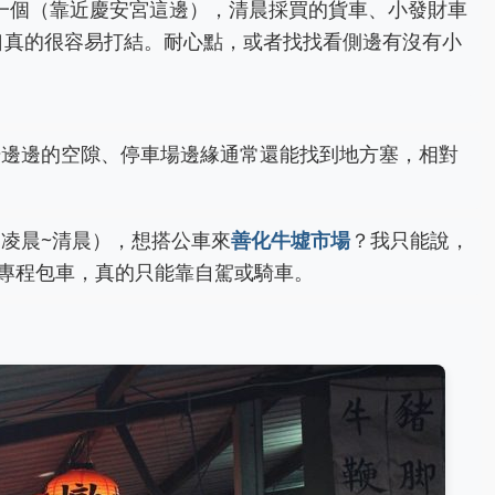
一個（靠近慶安宮這邊），清晨採買的貨車、小發財車
口真的很容易打結。耐心點，或者找找看側邊有沒有小
邊邊的空隙、停車場邊緣通常還能找到地方塞，相對
凌晨~清晨），想搭公車來
善化牛墟市場
？我只能說，
專程包車，真的只能靠自駕或騎車。