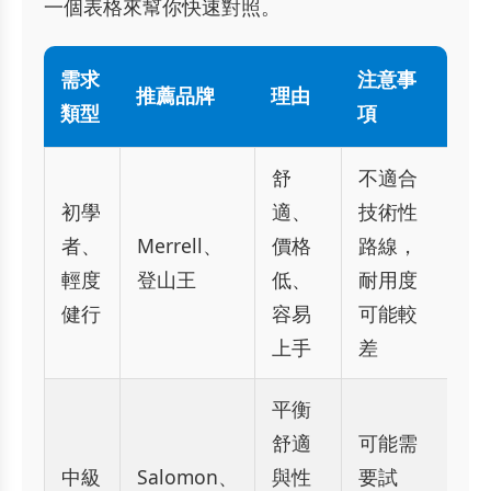
一個表格來幫你快速對照。
需求
注意事
推薦品牌
理由
類型
項
舒
不適合
初學
適、
技術性
者、
Merrell、
價格
路線，
輕度
登山王
低、
耐用度
健行
容易
可能較
上手
差
平衡
舒適
可能需
中級
Salomon、
與性
要試