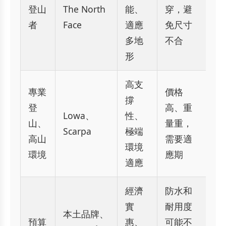
登山
The North
能、
穿，避
者
Face
適應
免尺寸
多地
不合
形
高支
專業
價格
撐
登
高、重
Lowa、
性、
山、
量重，
Scarpa
極端
高山
需要適
環境
環境
應期
適應
經濟
防水和
實
耐用度
本土品牌、
預算
惠、
可能不