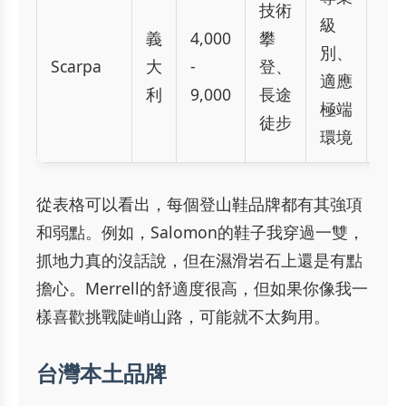
技術
級
非
義
4,000
攀
別、
高
Scarpa
大
-
登、
適應
需
利
9,000
長途
極端
時
徒步
環境
適
從表格可以看出，每個登山鞋品牌都有其強項
和弱點。例如，Salomon的鞋子我穿過一雙，
抓地力真的沒話說，但在濕滑岩石上還是有點
擔心。Merrell的舒適度很高，但如果你像我一
樣喜歡挑戰陡峭山路，可能就不太夠用。
台灣本土品牌