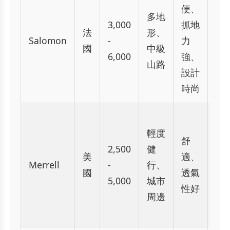
價
便、
多地
偏
3,000
抓地
法
形、
高
Salomon
-
力
國
中級
鞋
6,000
強、
山路
可
設計
較
時尚
耐
輕度
性
舒
2,500
健
般
美
適、
Merrell
-
行、
不
國
透氣
5,000
城市
合
性好
周邊
度
用