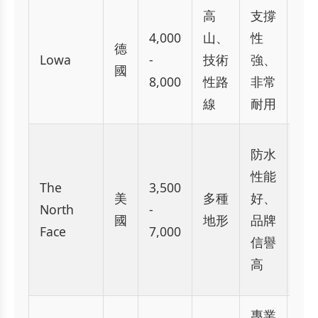
高
支撐
重
4,000
山、
性
較
德
Lowa
-
技術
強、
重
國
8,000
性路
非常
價
線
耐用
昂
設
防水
可
性能
The
3,500
較
美
多種
好、
North
-
重
國
地形
品牌
Face
7,000
透
信譽
性
高
通
專業
價