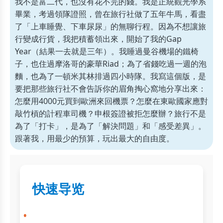
我不是富二代，也沒有花不完的錢。我是正統觀光學系
畢業，考過領隊證照，曾在旅行社做了五年牛馬，看盡
了「上車睡覺、下車尿尿」的無聊行程。因為不想讓旅
行變成行貨，我把積蓄領出來，開始了我的Gap
Year（結果一去就是三年）。我睡過曼谷機場的鐵椅
子，也住過摩洛哥的豪華Riad；為了省錢吃過一週的泡
麵，也為了一頓米其林排過四小時隊。我寫這個版，是
要把那些旅行社不會告訴你的眉角掏心窩地分享出來：
怎麼用4000元買到歐洲來回機票？怎麼在東歐國家應對
敲竹槓的計程車司機？申根簽證被拒怎麼辦？旅行不是
為了「打卡」，是為了「解決問題」和「感受差異」。
跟著我，用最少的預算，玩出最大的自由度。
快速导览