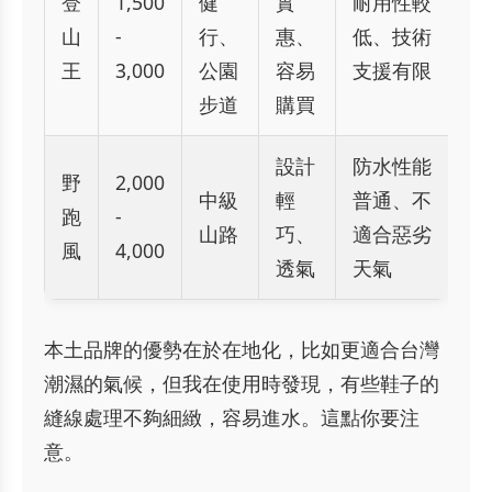
登
1,500
健
實
耐用性較
山
-
行、
惠、
低、技術
王
3,000
公園
容易
支援有限
步道
購買
設計
防水性能
野
2,000
中級
輕
普通、不
跑
-
山路
巧、
適合惡劣
風
4,000
透氣
天氣
本土品牌的優勢在於在地化，比如更適合台灣
潮濕的氣候，但我在使用時發現，有些鞋子的
縫線處理不夠細緻，容易進水。這點你要注
意。