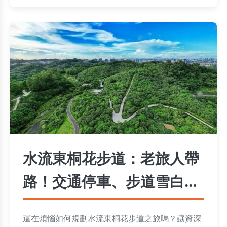
水流東桐花步道：老旅人帶
路！交通停車、步道雪白隧
道、路線景點全攻略
還在煩惱如何規劃水流東桐花步道之旅嗎？讓資深