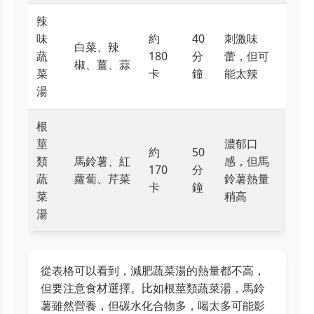
辣
味
約
40
刺激味
白菜、辣
蔬
180
分
蕾，但可
椒、薑、蒜
菜
卡
鐘
能太辣
湯
根
莖
濃郁口
約
50
類
馬鈴薯、紅
感，但馬
170
分
蔬
蘿蔔、芹菜
鈴薯熱量
卡
鐘
菜
稍高
湯
從表格可以看到，減肥蔬菜湯的熱量都不高，
但要注意食材選擇。比如根莖類蔬菜湯，馬鈴
薯雖然營養，但碳水化合物多，喝太多可能影