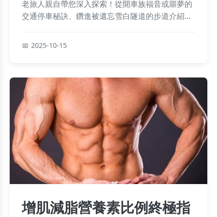
老旅人親自帶您深入探索！從開車族福音或噩夢的
交通停車秘訣、鑽進被遺忘雪白隧道的步道介紹，
到路線怎麼走最順、附近景點順遊攻略，加上血淚
經驗談注意事項和快問快答，一次解決所有疑問，
2025-10-15
助您輕鬆享受自然冒險不留遺憾。
增肌減脂營養素比例終極指