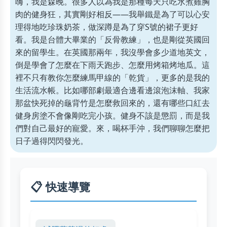
嗨，我是森晚。很多人以為我是那種每天只吃水煮雞胸
肉的健身狂，其實剛好相反——我舉鐵是為了可以心安
理得地吃珍珠奶茶，做深蹲是為了穿S號的裙子更好
看。我是台體大畢業的「反骨教練」，也是剛從英國回
來的留學生。在英國那兩年，我沒學會多少道地英文，
倒是學會了怎麼在下雨天跑步、怎麼用烤箱烤地瓜。這
裡不只有教你怎麼練馬甲線的「乾貨」，更多的是我的
生活流水帳。比如哪部劇最適合邊看邊滾泡沫軸、我家
那盆快死掉的龜背竹是怎麼救回來的，還有哪些口紅去
健身房塗不會像剛吃完小孩。健身不該是懲罰，而是我
們對自己最好的寵愛。來，喝杯手沖，我們聊聊怎麼把
日子過得閃閃發光。
📋 快速導覽