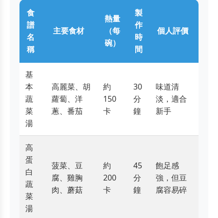
食
製
熱量
譜
作
主要食材
（每
個人評價
名
時
碗）
稱
間
基
本
高麗菜、胡
約
30
味道清
蔬
蘿蔔、洋
150
分
淡，適合
菜
蔥、番茄
卡
鐘
新手
湯
高
蛋
菠菜、豆
約
45
飽足感
白
腐、雞胸
200
分
強，但豆
蔬
肉、蘑菇
卡
鐘
腐容易碎
菜
湯