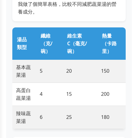
我做了個簡單表格，比較不同減肥蔬菜湯的營
養成分。
纖維
維生素
熱量
湯品
（克/
C（毫克/
（卡路
類型
碗）
碗）
里）
基本蔬
5
20
150
菜湯
高蛋白
4
15
200
蔬菜湯
辣味蔬
6
25
180
菜湯