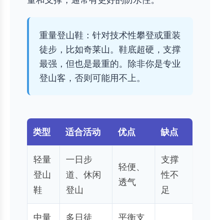
重量登山鞋：针对技术性攀登或重装
徒步，比如奇莱山。鞋底超硬，支撑
最强，但也是最重的。除非你是专业
登山客，否则可能用不上。
类型
适合活动
优点
缺点
轻量
一日步
支撑
轻便、
登山
道、休闲
性不
透气
鞋
登山
足
中量
多日徒
平衡支