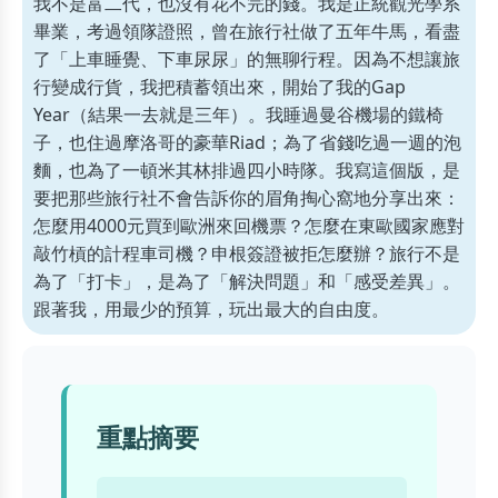
我不是富二代，也沒有花不完的錢。我是正統觀光學系
畢業，考過領隊證照，曾在旅行社做了五年牛馬，看盡
了「上車睡覺、下車尿尿」的無聊行程。因為不想讓旅
行變成行貨，我把積蓄領出來，開始了我的Gap
Year（結果一去就是三年）。我睡過曼谷機場的鐵椅
子，也住過摩洛哥的豪華Riad；為了省錢吃過一週的泡
麵，也為了一頓米其林排過四小時隊。我寫這個版，是
要把那些旅行社不會告訴你的眉角掏心窩地分享出來：
怎麼用4000元買到歐洲來回機票？怎麼在東歐國家應對
敲竹槓的計程車司機？申根簽證被拒怎麼辦？旅行不是
為了「打卡」，是為了「解決問題」和「感受差異」。
跟著我，用最少的預算，玩出最大的自由度。
重點摘要