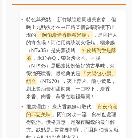
特色與亮點： 新竹城隍廟周邊美食多，但
晚上九點後才在中正路某個昏暗騎樓下出
現的
「阿伯炭烤香腸糯米腸」
，是內行人
的宵夜場！阿伯用傳統炭火慢烤，糯米腸
（NT$35）是先蒸後烤，
外皮烤到微焦酥
脆
，米粒香Q，帶著炭火香。香腸
（NT$35）是肥瘦比例恰好的古早味，烤
得油亮噴香。最經典的是
「大腸包小腸」
組合
（NT$70），夾上蒜片、醃小黃瓜，
刷上醬油膏和甜辣醬，一口咬下，炭香、
米香、肉香、蒜香在嘴裡爆開！
推薦理由： 炭火香氣無可取代！
宵夜時段
的罪惡美味
。阿伯烤功一流，食材也處理
得乾淨。價格實惠，是深夜嘴饞的最佳解
方。缺點是...常常要排隊，而且阿伯賣完就
收（有時11點多就沒了）。