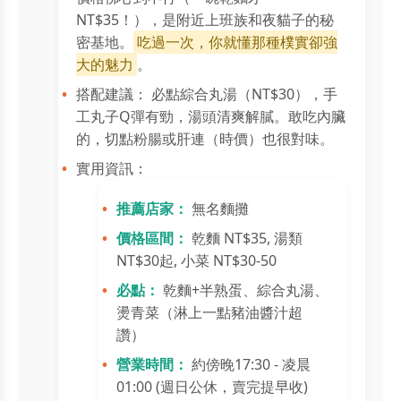
NT$35！），是附近上班族和夜貓子的秘
密基地。
吃過一次，你就懂那種樸實卻強
大的魅力
。
搭配建議： 必點綜合丸湯（NT$30），手
工丸子Q彈有勁，湯頭清爽解膩。敢吃內臟
的，切點粉腸或肝連（時價）也很對味。
實用資訊：
推薦店家：
無名麵攤
價格區間：
乾麵 NT$35, 湯類
NT$30起, 小菜 NT$30-50
必點：
乾麵+半熟蛋、綜合丸湯、
燙青菜（淋上一點豬油醬汁超
讚）
營業時間：
約傍晚17:30 - 凌晨
01:00 (週日公休，賣完提早收)