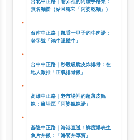
台北中正路｜巷弄裡的阿嬤手路菜：
無名麵攤（姑且稱它「阿婆乾麵」）
台南中正路｜飄香一甲子的牛肉湯：
老字號「鴻牛溫體牛」
台中中正路｜秒殺級脆皮炸排骨：在
地人激推「正氣排骨飯」
高雄中正路｜老市場裡的超薄皮餛
飩：鹽埕區「阿婆餛飩湯」
基隆中正路｜海港直送！鮮度爆表生
魚片丼飯：「海饕丼專賣」