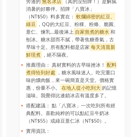
旁邊的
無名冰店
（真的沒招牌！）是解膩
消暑的好夥伴。招牌「八寶冰」
（NT$50）料多實在：
軟爛綿密的紅豆、
綠豆
，QQ的大紅豆、粉粿、粉條、脆圓、
薏仁、煉乳...最後淋上
自家熬煮的糖水
和
刨冰。糖水甜而不膩，帶著焦糖香氣，古
早味十足。所有配料都是店家
每天清晨新
鮮現煮
，絕不隔夜。
推薦理由： 真材實料的古早味挫冰！
配料
煮得恰到好處
，糖水風味迷人。吃完重口
味的爌肉飯，來一碗簡直是天堂。價格實
惠，份量不小。
在地人從小吃到大
的記憶
滋味。我覺得比連鎖冰店有溫度多了。
搭配建議： 點「八寶冰」一次吃到所有經
典配料。喜歡純粹的可以點紅豆牛奶冰
（NT$55）或綠豆薏仁冰（NT$50）。
實用資訊：