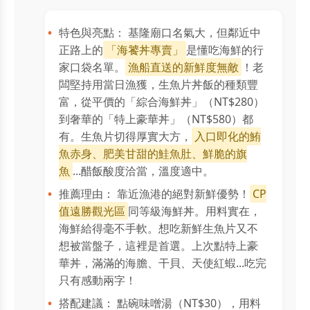
特色與亮點： 基隆廟口名氣大，但鄰近中
正路上的
「海饕丼專賣」
是懂吃海鮮的行
家口袋名單。
漁船直送的新鮮度無敵
！老
闆堅持用當日漁獲，生魚片丼飯的種類豐
富，從平價的「綜合海鮮丼」（NT$280）
到奢華的「特上豪華丼」（NT$580）都
有。生魚片切得厚實大方，
入口即化的鮪
魚赤身、肥美甘甜的鮭魚肚、鮮脆的旗
魚
...醋飯酸度洽當，溫度適中。
推薦理由： 靠近漁港的絕對新鮮優勢！
CP
值遠勝觀光區
同等級海鮮丼。用料實在，
海鮮給得毫不手軟。想吃新鮮生魚片又不
想被當盤子，這裡是首選。上次點特上豪
華丼，滿滿的海膽、干貝、天使紅蝦...吃完
只有感動兩字！
搭配建議： 點碗味噌湯（NT$30），用料