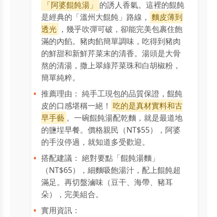
「阿婆餛飩湯」
的誘人香氣。這裡的餛飩
是經典的「溫州大餛飩」路線，
麵皮薄到
透光
，幾乎吹彈可破，卻能完美包裹住飽
滿的內餡。豬肉餡簡單調味，吃得到豬肉
的鮮甜和新鮮芹菜末的清香。湯頭是大骨
熬的清湯，撒上翠綠芹菜珠和白胡椒粉，
簡單純粹。
推薦理由： 純手工現包的品質保證，餛飩
皮的口感堪稱一絕！
吃的是真材實料和古
早手藝
。一碗餛飩湯配乾麵，就是最道地
的鹽埕早餐。價格親民（NT$55），阿婆
的手沒停過，就知道多受歡迎。
搭配建議： 絕對要點「餛飩湯麵」
（NT$65），細麵吸飽湯汁，配上餛飩超
滿足。再切盤滷味（豆干、海帶、豬耳
朵），完美組合。
實用資訊：