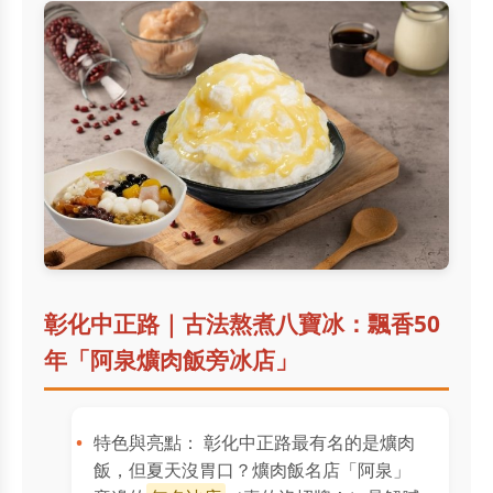
彰化中正路｜古法熬煮八寶冰：飄香50
年「阿泉爌肉飯旁冰店」
特色與亮點： 彰化中正路最有名的是爌肉
飯，但夏天沒胃口？爌肉飯名店「阿泉」