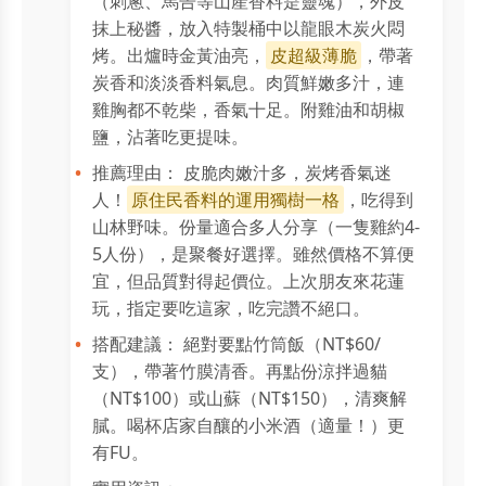
（刺蔥、馬告等山產香料是靈魂），外皮
抹上秘醬，放入特製桶中以龍眼木炭火悶
烤。出爐時金黃油亮，
皮超級薄脆
，帶著
炭香和淡淡香料氣息。肉質鮮嫩多汁，連
雞胸都不乾柴，香氣十足。附雞油和胡椒
鹽，沾著吃更提味。
推薦理由： 皮脆肉嫩汁多，炭烤香氣迷
人！
原住民香料的運用獨樹一格
，吃得到
山林野味。份量適合多人分享（一隻雞約4-
5人份），是聚餐好選擇。雖然價格不算便
宜，但品質對得起價位。上次朋友來花蓮
玩，指定要吃這家，吃完讚不絕口。
搭配建議： 絕對要點竹筒飯（NT$60/
支），帶著竹膜清香。再點份涼拌過貓
（NT$100）或山蘇（NT$150），清爽解
膩。喝杯店家自釀的小米酒（適量！）更
有FU。