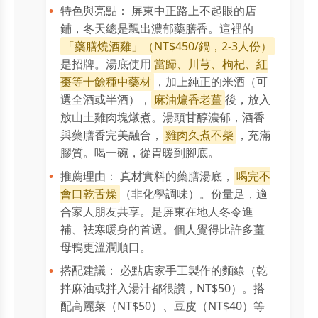
特色與亮點： 屏東中正路上不起眼的店
鋪，冬天總是飄出濃郁藥膳香。這裡的
「藥膳燒酒雞」（NT$450/鍋，2-3人份）
是招牌。湯底使用
當歸、川芎、枸杞、紅
棗等十餘種中藥材
，加上純正的米酒（可
選全酒或半酒），
麻油煸香老薑
後，放入
放山土雞肉塊燉煮。湯頭甘醇濃郁，酒香
與藥膳香完美融合，
雞肉久煮不柴
，充滿
膠質。喝一碗，從胃暖到腳底。
推薦理由： 真材實料的藥膳湯底，
喝完不
會口乾舌燥
（非化學調味）。份量足，適
合家人朋友共享。是屏東在地人冬令進
補、祛寒暖身的首選。個人覺得比許多薑
母鴨更溫潤順口。
搭配建議： 必點店家手工製作的麵線（乾
拌麻油或拌入湯汁都很讚，NT$50）。搭
配高麗菜（NT$50）、豆皮（NT$40）等