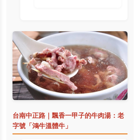
台南中正路｜飄香一甲子的牛肉湯：老
字號「鴻牛溫體牛」