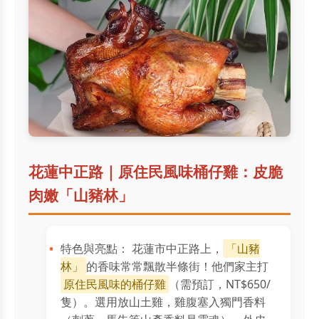
花蓮中正路｜原住民風味桶仔雞：皮脆
肉嫩「山豬林」
特色與亮點： 花蓮市中正路上，
「山豬
林」
的香味常常飄散半條街！他們家主打
原住民風味的桶仔雞
（需預訂，NT$650/
隻）。選用放山土雞，雞腹塞入獨門香料