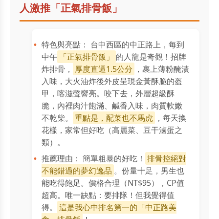
人激推「正氣排骨飯」
特色與亮點： 台中西區的中正路上，每到
中午
「正氣排骨飯」
的人龍是奇觀！招牌
炸排骨，
厚度直逼1.5公分
，裹上薄粉醃漬
入味，大火油炸後外皮呈現金黃酥脆的盔
甲，喀滋聲響亮。咬下去，外層超級酥
脆，內裡肉汁飽滿、鹹香入味，肉質軟嫩
不乾柴。
重點是，配菜也不馬虎
，每天換
花樣，家常但好吃（高麗菜、豆干滷蛋之
類）。
推薦理由： 簡單粗暴的好吃！
排骨控絕對
不能錯過的夢幻逸品
。份量十足，男生也
能吃得飽足。價格合理（NT$95），CP值
超高。唯一缺點：要排隊！但我覺得值
得。
這是我心中排名第一的「中正路美