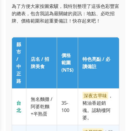
為了方便大家按圖索驥，我特別整理了這張色彩豐富
的總表，包含我認為最關鍵的資訊：地點、必吃招
牌、價格範圍和超重要備註！快存起來吧！
縣
市
價格
/
店名 / 招
特色亮點 / 必
範圍
中
牌美食
讀備註
(NT$)
正
路
深夜古早味
，
無名麵攤 /
台
35-
豬油香超銷
阿婆乾麵
北
100
魂。認騎樓阿
+半熟蛋
婆。