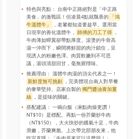
特色與亮點： 台南中正路絕對是「中正路
美食」的激戰區！但凌晨4點就飄香的
「鴻
牛溫體牛」
，老饕都知道要趁早。選用當
日現宰的善化溫體牛，
師傅的刀工了得
，
牛肉薄如蟬翼卻帶點厚度。滾燙的牛骨高
湯一沖而下，瞬間將鮮甜的肉汁鎖住，呈
現誘人的粉嫩色澤。肉質軟嫩到不可思
議，湯頭清甜回甘，毫無腥羶味。
推薦理由： 溫體牛肉湯的頂尖代表之一！
新鮮度無可挑剔
，完美體現台南人對早餐
的奢華堅持。店家自製的
獨門醬油膏加薑
絲
，是提味的關鍵。
搭配建議： 一碗白飯（淋點肉燥更讚！
NT$10）是標配。再點一份芥蘭炒牛肉
（NT$150），大火快炒的鑊氣十足，牛肉
滑嫩，芥蘭爽脆。上次帶北部朋友來，他
吃完直呼：「牛肉原來可以這麼甜！」