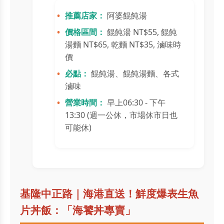
推薦店家：
阿婆餛飩湯
價格區間：
餛飩湯 NT$55, 餛飩
湯麵 NT$65, 乾麵 NT$35, 滷味時
價
必點：
餛飩湯、餛飩湯麵、各式
滷味
營業時間：
早上06:30 - 下午
13:30 (週一公休，市場休市日也
可能休)
基隆中正路｜海港直送！鮮度爆表生魚
片丼飯：「海饕丼專賣」