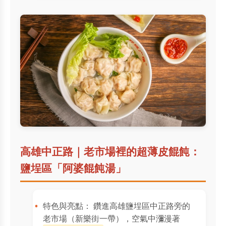
高雄中正路｜老市場裡的超薄皮餛飩：
鹽埕區「阿婆餛飩湯」
特色與亮點： 鑽進高雄鹽埕區中正路旁的
老市場（新樂街一帶），空氣中瀰漫著