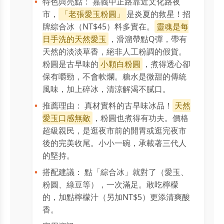
特色與亮點： 嘉義中正路靠近文化路夜
市，
「老張愛玉粉圓」
是炎夏的救星！招
牌綜合冰（NT$45）料多實在。
靈魂是每
日手洗的天然愛玉
，滑溜帶點Q彈，帶有
天然的淡淡草香，絕非人工粉調的假貨。
粉圓是古早味的
小顆白粉圓
，煮得透心卻
保有嚼勁，不會軟爛。糖水是微甜的傳統
風味，加上碎冰，清涼解渴不膩口。
推薦理由： 真材實料的古早味冰品！
天然
愛玉口感無敵
，粉圓也煮得有功夫。價格
超級親民，是逛夜市前的開胃或逛完夜市
後的完美收尾。小小一碗，承載著三代人
的堅持。
搭配建議： 點「綜合冰」就對了（愛玉、
粉圓、綠豆等），一次滿足。敢吃檸檬
的，加點檸檬汁（另加NT$5）更添清爽酸
香。