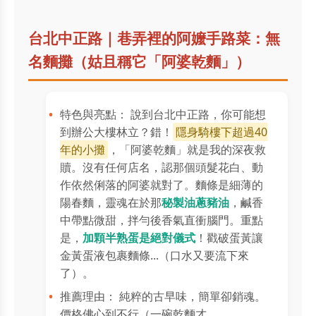
台北中正路｜巷弄裡的阿嬤手路菜：無
名麵攤（姑且稱它「阿婆乾麵」）
特色與亮點： 說到台北中正路，你可能想
到辦公大樓林立？錯！
隱身騎樓下超過40
年的小攤
，「阿婆乾麵」就是我的深夜救
贖。沒有任何店名，認那個頭髮花白、動
作依然俐落的阿婆就對了。麵條是細薄的
陽春麵，靈魂在於那
秘製油蔥豬油
，鹹香
中帶點微甜，拌勻後香氣直衝腦門。重點
是，
加顆半熟蛋是絕對儀式
！戳破蛋黃讓
金黃蛋液包裹麵條...（口水又要流下來
了）。
推薦理由： 純粹的古早味，簡單卻銷魂。
價格佛心到不行（一碗乾麵才