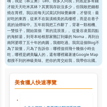
嗨，我是（林立奧） Leo。很多人問我，到底是多有錢
才能天天吃米其林？其實我存款沒多少，但我敢把錢都
燒在胃裡。我以前每天試菜試到味覺麻痺，才發現：最
好吃的東西，從來不在裝潢精美的高樓裡，而是在巷子
底的油煙味中。五年前我把工作辭了，背著一顆相機、
一雙筷子，開始當個「胃的流浪漢」。從曼谷凌晨四點
的海鮮湯，到哥本哈根那家難訂到爆的 Noma，再到台
南阿婆喂了五十年的肉圓，我都吃過。我寫這個Blog不
為了裝懂，只為了告訴你：哪裡值得飛十幾個小時去
吃，哪裡是網美騙人的，還有哪裡藏著連Google Map
都搜不到的神級美味。把你的胃交給我，我帶你出國。
美食獵人快速導覽