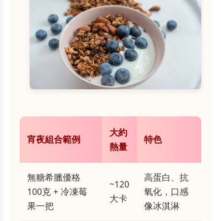
大約
宵夜組合範例
特色
熱量
無糖希臘優格
高蛋白、抗
~120
100克 + 冷凍莓
氧化，口感
大卡
果一把
像冰淇淋