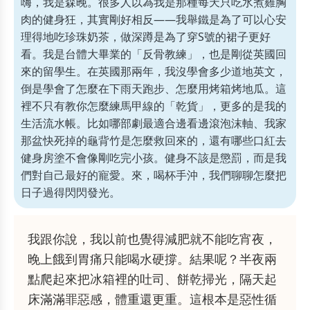
嗨，我是森晚。很多人以為我是那種每天只吃水煮雞胸
肉的健身狂，其實剛好相反——我舉鐵是為了可以心安
理得地吃珍珠奶茶，做深蹲是為了穿S號的裙子更好
看。我是台體大畢業的「反骨教練」，也是剛從英國回
來的留學生。在英國那兩年，我沒學會多少道地英文，
倒是學會了怎麼在下雨天跑步、怎麼用烤箱烤地瓜。這
裡不只有教你怎麼練馬甲線的「乾貨」，更多的是我的
生活流水帳。比如哪部劇最適合邊看邊滾泡沫軸、我家
那盆快死掉的龜背竹是怎麼救回來的，還有哪些口紅去
健身房塗不會像剛吃完小孩。健身不該是懲罰，而是我
們對自己最好的寵愛。來，喝杯手沖，我們聊聊怎麼把
日子過得閃閃發光。
我跟你說，我以前也覺得減肥就不能吃宵夜，
晚上餓到胃痛只能喝水硬撐。結果呢？半夜兩
點爬起來把冰箱裡的吐司、餅乾掃光，隔天起
床滿滿罪惡感，體重還更重。這根本是惡性循