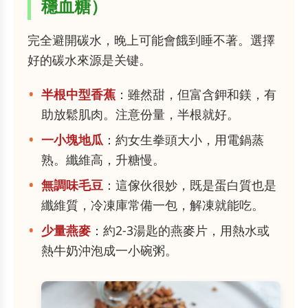
穩血糖）
完全避開碳水，晚上可能會餓到睡不著。選擇
好的碳水來源是关键。
半根中型香蕉
：雖然甜，但富含鉀和鎂，有
助放鬆肌肉。注意份量，半根就好。
一小塊地瓜
：約女生拳頭大小，用電鍋蒸
熟。纖維高，升糖慢。
無調味毛豆
：這傢伙很妙，既是蛋白質也是
纖維質，冷凍庫常備一包，解凍就能吃。
少量燕麥
：約2-3湯匙的燕麥片，用熱水或
熱牛奶沖泡成一小碗粥。