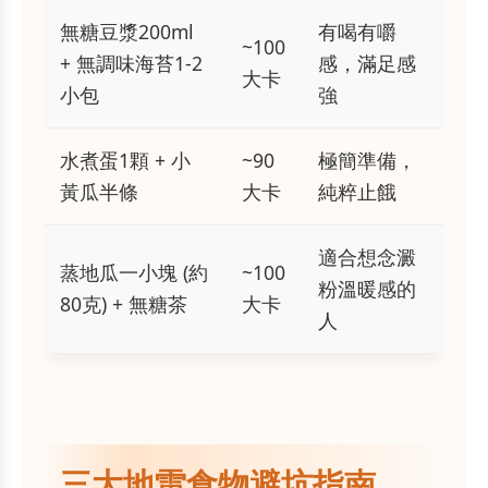
無糖豆漿200ml
有喝有嚼
~100
+ 無調味海苔1-2
感，滿足感
大卡
小包
強
水煮蛋1顆 + 小
~90
極簡準備，
黃瓜半條
大卡
純粹止餓
適合想念澱
蒸地瓜一小塊 (約
~100
粉溫暖感的
80克) + 無糖茶
大卡
人
三大地雷食物避坑指南