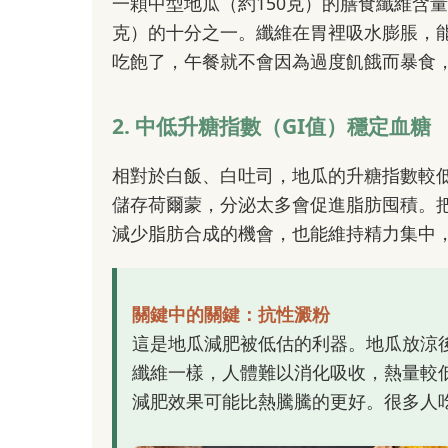
一顆中型地瓜（約150克）的膳食纖維含量
克）的十分之一。纖維在胃裡吸水膨脹，
吃飽了，午餐就不會因為過度飢餓而暴食
2. 中低升糖指數（GI值）穩定血糖
相對於白飯、白吐司，地瓜的升糖指數較
儲存荷爾蒙，分泌太多會促進脂肪囤積。
減少脂肪合成的機會，也能維持精力集中，
關鍵中的關鍵：抗性澱粉
這是地瓜減肥被低估的利器。地瓜放涼
纖維一樣，人體難以消化吸收，熱量較
減肥效果可能比熱騰騰的更好。很多人