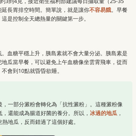
約3到4克，接近衛生福利部建議每日攝取量（25-35
能延長胃排空時間。簡單說，就是讓你
不容易餓
。早餐
，這是控制全天總熱量的關鍵第一步。
低。血糖平穩上升，胰島素就不會大量分泌。胰島素是
把地瓜當早餐，可以避免上午血糖像坐雲霄飛車，從而
不會到10點就昏昏欲睡。
後，一部分澱粉會轉化為「抗性澱粉」。這種澱粉像
低，還能成為腸道好菌的養分。所以，
冰過的地瓜
，
吃熱地瓜，反而錯過了這個好處。