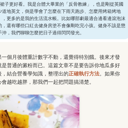
的裙子更好看。我是台體大畢業的「反骨教練」，也是剛從英國
少道地英文，倒是學會了怎麼在下雨天跑步、怎麼用烤箱烤地
」，更多的是我的生活流水帳。比如哪部劇最適合邊看邊滾泡沫
的，還有哪些口紅去健身房塗不會像剛吃完小孩。健身不該是懲
手沖，我們聊聊怎麼把日子過得閃閃發光。
果一個月後體重計數字不動，還覺得特別餓。後來才發
就是普通的澱粉而已。這篇文章不是要告訴你地瓜多好
後，結合營養學知識，整理出的
正確執行方法
。如果你
心會越吃越胖，那我們一起把問題搞清楚。