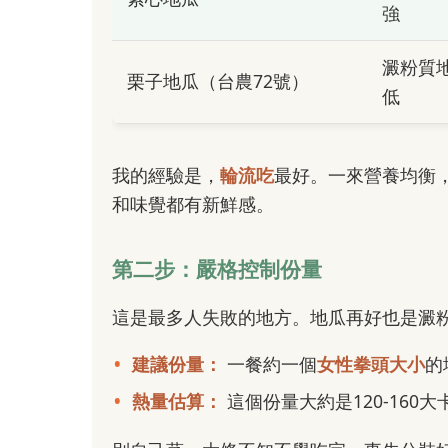
強
澱粉質
栗子地瓜（台農72號）
低
我的經驗是，
輪流吃
最好。一來營養均衡
和味覺都有新鮮感。
第二步：嚴格控制份量
這是最多人失敗的地方。地瓜再好也是澱
建議份量：
一餐約一個
女性拳頭大小
的
熱量估算：
這個份量大約是120-160