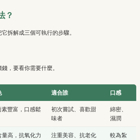
法？
把它拆解成三個可執行的步驟。
價錢，要看你需要什麼。
色
適合誰
口感
蔔素豐富，口感鬆
初次嘗試、喜歡甜
綿密、
味者
濕潤
含量高，抗氧化力
注重美容、抗老化
較為紮