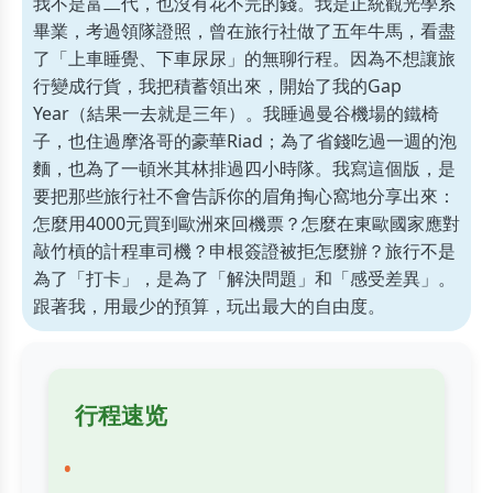
我不是富二代，也沒有花不完的錢。我是正統觀光學系
畢業，考過領隊證照，曾在旅行社做了五年牛馬，看盡
了「上車睡覺、下車尿尿」的無聊行程。因為不想讓旅
行變成行貨，我把積蓄領出來，開始了我的Gap
Year（結果一去就是三年）。我睡過曼谷機場的鐵椅
子，也住過摩洛哥的豪華Riad；為了省錢吃過一週的泡
麵，也為了一頓米其林排過四小時隊。我寫這個版，是
要把那些旅行社不會告訴你的眉角掏心窩地分享出來：
怎麼用4000元買到歐洲來回機票？怎麼在東歐國家應對
敲竹槓的計程車司機？申根簽證被拒怎麼辦？旅行不是
為了「打卡」，是為了「解決問題」和「感受差異」。
跟著我，用最少的預算，玩出最大的自由度。
行程速览