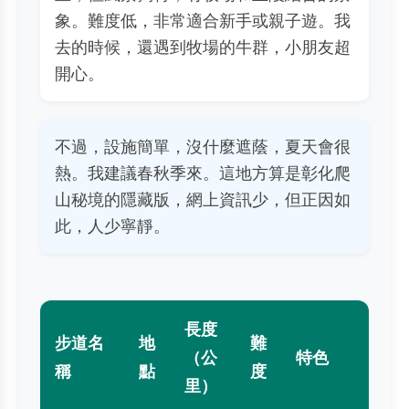
象。難度低，非常適合新手或親子遊。我
去的時候，還遇到牧場的牛群，小朋友超
開心。
不過，設施簡單，沒什麼遮蔭，夏天會很
熱。我建議春秋季來。這地方算是彰化爬
山秘境的隱藏版，網上資訊少，但正因如
此，人少寧靜。
長度
步道名
地
難
（公
特色
稱
點
度
里）