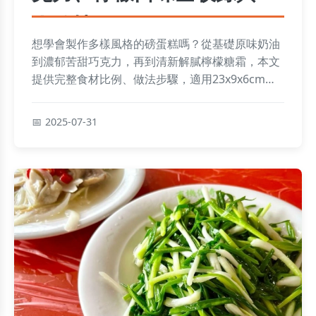
人秘技
想學會製作多樣風格的磅蛋糕嗎？從基礎原味奶油
到濃郁苦甜巧克力，再到清新解膩檸檬糖霜，本文
提供完整食材比例、做法步驟，適用23x9x6cm長
條模，更包含職人私房技巧和常見Q&A解答，讓你
輕鬆掌握關鍵訣竅，打造完美口感！
2025-07-31