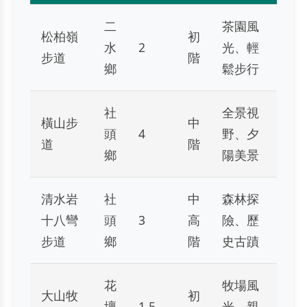
二
茶園風
松柏嶺
初
水
2
光、輕
步道
階
鄉
鬆步行
社
全景視
橫山步
中
頭
4
野、夕
道
階
鄉
陽美景
清水岩
社
中
森林探
十八彎
頭
3
高
險、歷
步道
鄉
階
史古蹟
花
牧場風
大山牧
初
壇
1.5
光、親