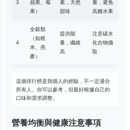
3
蘋果、莓
素，天然
量，避免
果）
甜味
高糖水果
全穀類
提供能
注意碳水
（如糙
4
量，纖維
化合物攝
米、燕
高
取
麥）
這個排行榜是我個人的經驗，不一定適合
所有人。你可以參考，但最好根據自己的
口味和需求調整。
營養均衡與健康注意事項