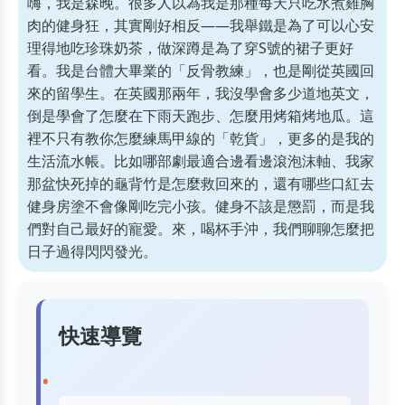
嗨，我是森晚。很多人以為我是那種每天只吃水煮雞胸
肉的健身狂，其實剛好相反——我舉鐵是為了可以心安
理得地吃珍珠奶茶，做深蹲是為了穿S號的裙子更好
看。我是台體大畢業的「反骨教練」，也是剛從英國回
來的留學生。在英國那兩年，我沒學會多少道地英文，
倒是學會了怎麼在下雨天跑步、怎麼用烤箱烤地瓜。這
裡不只有教你怎麼練馬甲線的「乾貨」，更多的是我的
生活流水帳。比如哪部劇最適合邊看邊滾泡沫軸、我家
那盆快死掉的龜背竹是怎麼救回來的，還有哪些口紅去
健身房塗不會像剛吃完小孩。健身不該是懲罰，而是我
們對自己最好的寵愛。來，喝杯手沖，我們聊聊怎麼把
日子過得閃閃發光。
快速導覽