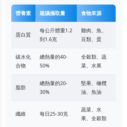
營養素
建議攝取量
食物來源
每公斤體重1.2
雞肉、魚、
蛋白質
到1.6克
豆類、蛋
碳水化
總熱量的40-
全穀類、蔬
合物
50%
菜、水果
總熱量的20-
堅果、橄欖
脂肪
30%
油、魚油
蔬菜、水
纖維
每日25-30克
果、全穀類