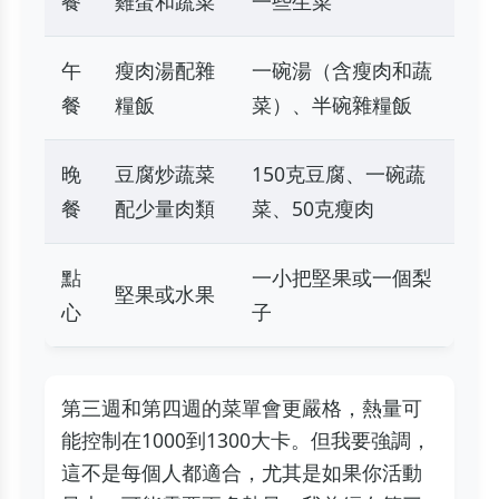
餐
雞蛋和蔬菜
一些生菜
午
瘦肉湯配雜
一碗湯（含瘦肉和蔬
餐
糧飯
菜）、半碗雜糧飯
晚
豆腐炒蔬菜
150克豆腐、一碗蔬
餐
配少量肉類
菜、50克瘦肉
點
一小把堅果或一個梨
堅果或水果
心
子
第三週和第四週的菜單會更嚴格，熱量可
能控制在1000到1300大卡。但我要強調，
這不是每個人都適合，尤其是如果你活動