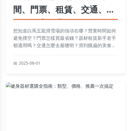
間、門票、租賃、交通、美
食、住宿、費用及Q&A全攻
想知道白馬五龍滑雪場的強項在哪？營業時間如何
略
避免撲空？門票怎樣買最省錢？器材租賃新手老手
都適用嗎？交通怎麼去最聰明？滑到餓扁的美食救
星是什麼？住宿哪裡推薦睡飽再滑？費用多少錢該
準備？還有Q&A解答所有疑問？本指南涵蓋簡介、
2025-08-01
夜滑重點、省錢秘訣、租賃服務、交通攻略、美食
推薦、住宿選擇、費用預估及常見問題，讓你滑雪
之旅輕鬆無憂！