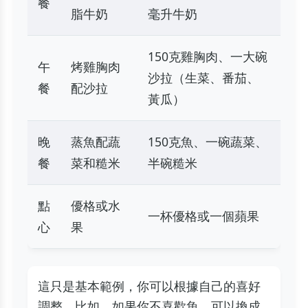
餐
脂牛奶
毫升牛奶
150克雞胸肉、一大碗
午
烤雞胸肉
沙拉（生菜、番茄、
餐
配沙拉
黃瓜）
晚
蒸魚配蔬
150克魚、一碗蔬菜、
餐
菜和糙米
半碗糙米
點
優格或水
一杯優格或一個蘋果
心
果
這只是基本範例，你可以根據自己的喜好
調整。比如，如果你不喜歡魚，可以換成