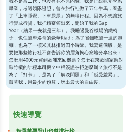
我不是富二代，也沒有花不完的錢。我是正統觀光學系
畢業，考過領隊證照，曾在旅行社做了五年牛馬，看盡
了「上車睡覺、下車尿尿」的無聊行程。因為不想讓旅
行變成行貨，我把積蓄領出來，開始了我的Gap
Year（結果一去就是三年）。我睡過曼谷機場的鐵椅
子，也住過摩洛哥的豪華Riad；為了省錢吃過一週的泡
麵，也為了一頓米其林排過四小時隊。我寫這個版，是
要把那些旅行社不會告訴你的眉角掏心窩地分享出來：
怎麼用4000元買到歐洲來回機票？怎麼在東歐國家應對
敲竹槓的計程車司機？申根簽證被拒怎麼辦？旅行不是
為了「打卡」，是為了「解決問題」和「感受差異」。
跟著我，用最少的預算，玩出最大的自由度。
快速導覽
精選苗栗登山步道排行榜