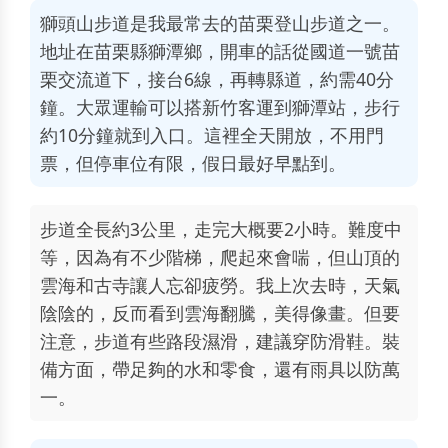
獅頭山步道是我最常去的苗栗登山步道之一。
地址在苗栗縣獅潭鄉，開車的話從國道一號苗
栗交流道下，接台6線，再轉縣道，約需40分
鐘。大眾運輸可以搭新竹客運到獅潭站，步行
約10分鐘就到入口。這裡全天開放，不用門
票，但停車位有限，假日最好早點到。
步道全長約3公里，走完大概要2小時。難度中
等，因為有不少階梯，爬起來會喘，但山頂的
雲海和古寺讓人忘卻疲勞。我上次去時，天氣
陰陰的，反而看到雲海翻騰，美得像畫。但要
注意，步道有些路段濕滑，建議穿防滑鞋。裝
備方面，帶足夠的水和零食，還有雨具以防萬
一。