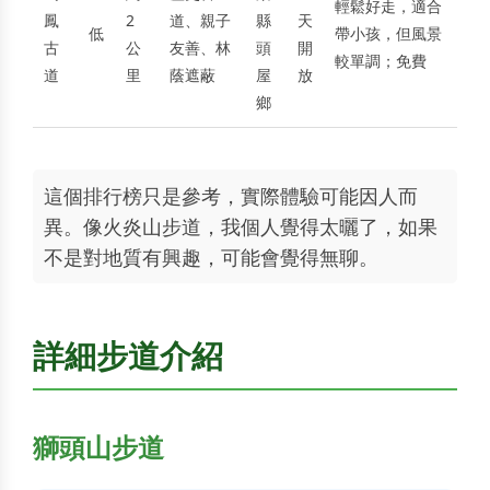
輕鬆好走，適合
鳳
2
道、親子
縣
天
低
帶小孩，但風景
古
公
友善、林
頭
開
較單調；免費
道
里
蔭遮蔽
屋
放
鄉
這個排行榜只是參考，實際體驗可能因人而
異。像火炎山步道，我個人覺得太曬了，如果
不是對地質有興趣，可能會覺得無聊。
詳細步道介紹
獅頭山步道