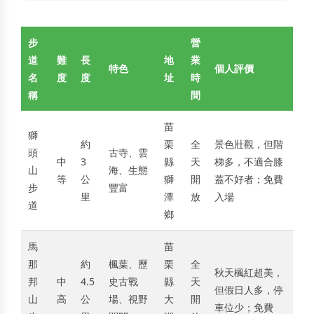
步
營
道
難
長
地
業
特色
個人評價
名
度
度
址
時
稱
間
苗
獅
約
栗
全
景色壯觀，但階
頭
古寺、雲
中
3
縣
天
梯多，不適合膝
山
海、生態
等
公
獅
開
蓋不好者；免費
步
豐富
里
潭
放
入場
道
鄉
馬
苗
那
約
楓葉、歷
栗
全
秋天楓紅超美，
邦
中
4.5
史古戰
縣
天
但假日人多，停
山
高
公
場、視野
大
開
車位少；免費