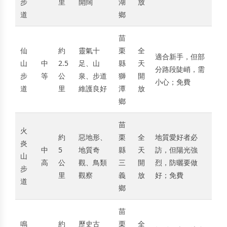
步
里
開闊
湖
放
道
鄉
苗
仙
約
靈氣十
栗
全
適合新手，但部
山
中
2.5
足、山
縣
天
分路段陡峭，需
步
等
公
泉、步道
獅
開
小心；免費
道
里
維護良好
潭
放
鄉
苗
火
約
惡地形、
栗
全
地質愛好者必
炎
中
5
地質奇
縣
天
訪，但陽光強
山
高
公
觀、鳥類
三
開
烈，防曬要做
步
里
觀察
義
放
好；免費
道
鄉
苗
鳴
約
歷史古
栗
全