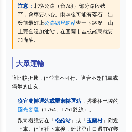
注意：
北橫公路（台7線）部分路段狹
窄，會車要小心。雨季後可能有落石，出
發前最好上
公路總局網站
查一下路況。山
上完全沒加油站，在宜蘭市區或羅東就要
加滿油。
大眾運輸
這比較折騰，但並非不可行。適合不想開車或
獨攀的山友。
從宜蘭轉運站或羅東轉運站
，搭乘往巴陵的
國光客運
（1764、1751路線）。
跟司機說要在「
松羅站
」或「
玉蘭村
」附近
下車。但這裡下車後，離北登山口還有好幾