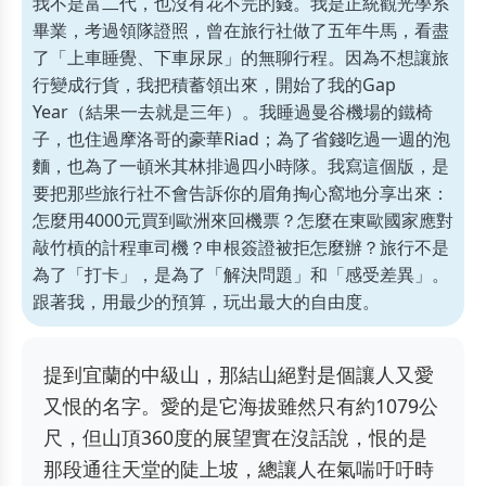
我不是富二代，也沒有花不完的錢。我是正統觀光學系
畢業，考過領隊證照，曾在旅行社做了五年牛馬，看盡
了「上車睡覺、下車尿尿」的無聊行程。因為不想讓旅
行變成行貨，我把積蓄領出來，開始了我的Gap
Year（結果一去就是三年）。我睡過曼谷機場的鐵椅
子，也住過摩洛哥的豪華Riad；為了省錢吃過一週的泡
麵，也為了一頓米其林排過四小時隊。我寫這個版，是
要把那些旅行社不會告訴你的眉角掏心窩地分享出來：
怎麼用4000元買到歐洲來回機票？怎麼在東歐國家應對
敲竹槓的計程車司機？申根簽證被拒怎麼辦？旅行不是
為了「打卡」，是為了「解決問題」和「感受差異」。
跟著我，用最少的預算，玩出最大的自由度。
提到宜蘭的中級山，那結山絕對是個讓人又愛
又恨的名字。愛的是它海拔雖然只有約1079公
尺，但山頂360度的展望實在沒話說，恨的是
那段通往天堂的陡上坡，總讓人在氣喘吁吁時