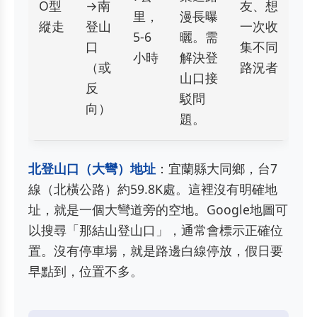
O型
→南
友、想
里，
漫長曝
縱走
登山
一次收
5-6
曬。需
口
集不同
小時
解決登
（或
路況者
山口接
反
駁問
向）
題。
北登山口（大彎）地址
：宜蘭縣大同鄉，台7
線（北橫公路）約59.8K處。這裡沒有明確地
址，就是一個大彎道旁的空地。Google地圖可
以搜尋「那結山登山口」，通常會標示正確位
置。沒有停車場，就是路邊白線停放，假日要
早點到，位置不多。