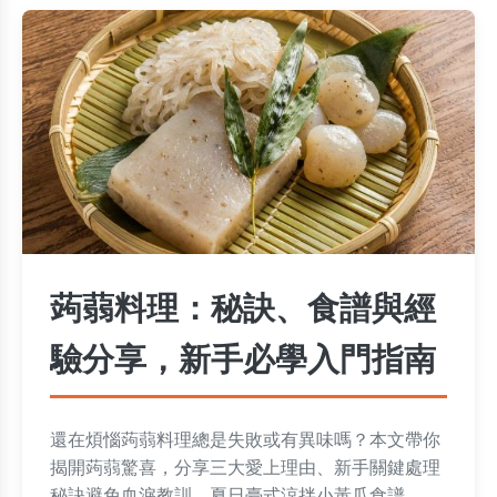
蒟蒻料理：秘訣、食譜與經
驗分享，新手必學入門指南
還在煩惱蒟蒻料理總是失敗或有異味嗎？本文帶你
揭開蒟蒻驚喜，分享三大愛上理由、新手關鍵處理
秘訣避免血淚教訓、夏日臺式涼拌小黃瓜食譜、下