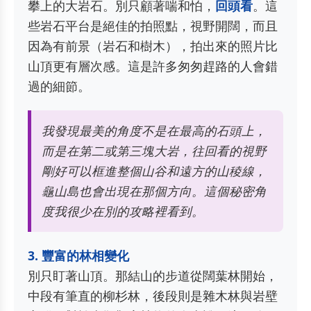
攀上的大岩石。別只顧著喘和怕，
回頭看
。這
些岩石平台是絕佳的拍照點，視野開闊，而且
因為有前景（岩石和樹木），拍出來的照片比
山頂更有層次感。這是許多匆匆趕路的人會錯
過的細節。
我發現最美的角度不是在最高的石頭上，
而是在第二或第三塊大岩，往回看的視野
剛好可以框進整個山谷和遠方的山稜線，
龜山島也會出現在那個方向。這個秘密角
度我很少在別的攻略裡看到。
3. 豐富的林相變化
別只盯著山頂。那結山的步道從闊葉林開始，
中段有筆直的柳杉林，後段則是雜木林與岩壁