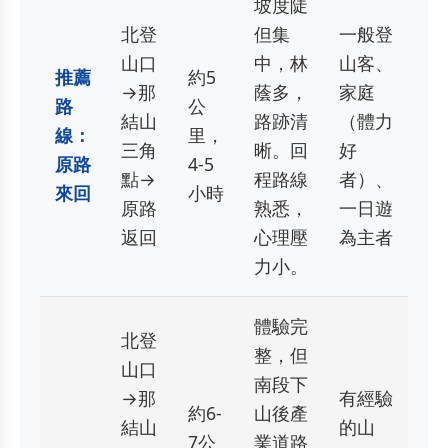
坡度陡
北登
但集
一般登
山口
中，林
山客、
推薦
約5
→那
蔭多，
家庭
路
公
結山
路跡清
（體力
線：
里，
三角
晰。回
好
原路
4-5
點→
程路線
者）、
來回
小時
原路
熟悉，
一日遊
返回
心理壓
為主者
力小。
體驗完
北登
整，但
山口
南段下
→那
有經驗
約6-
山後產
結山
的山
7公
業道路