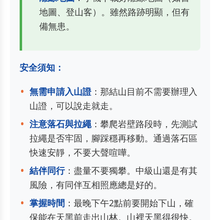
地圖、登山客）。雖然路跡明顯，但有
備無患。
安全須知：
無需申請入山證
：那結山目前不需要辦理入
山證，可以說走就走。
注意落石與拉繩
：攀爬岩壁路段時，先測試
拉繩是否牢固，腳踩穩再移動。通過落石區
快速安靜，不要大聲喧嘩。
結伴同行
：盡量不要獨攀。中級山還是有其
風險，有同伴互相照應總是好的。
掌握時間
：最晚下午2點前要開始下山，確
保能在天黑前走出山林。山裡天黑得很快。