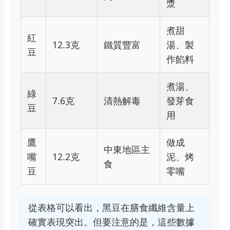
漿
煮甜
紅
12.3克
鐵質豐富
湯、製
豆
作餡料
煮湯、
綠
7.6克
清熱解毒
發芽食
豆
用
鷹
做成
中東地區主
嘴
12.2克
泥、烤
食
豆
零嘴
從表格可以看出，黑豆在膳食纖維含量上
確實表現突出。但要注意的是，這些數據