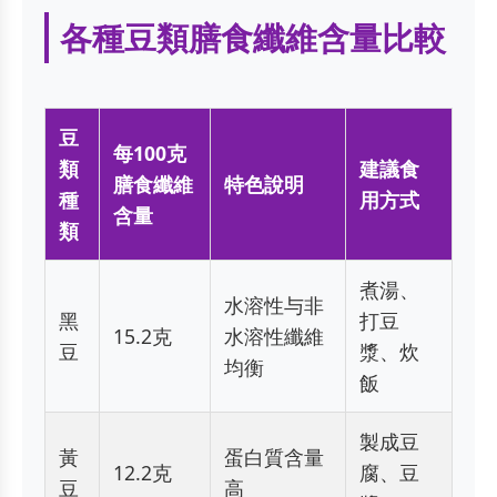
各種豆類膳食纖維含量比較
豆
每100克
類
建議食
膳食纖維
特色說明
種
用方式
含量
類
煮湯、
水溶性与非
黑
打豆
15.2克
水溶性纖維
豆
漿、炊
均衡
飯
製成豆
黃
蛋白質含量
12.2克
腐、豆
豆
高