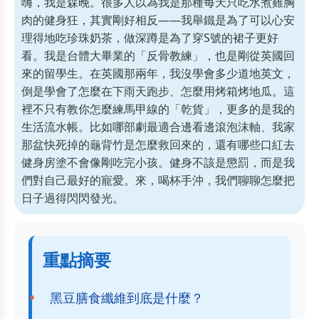
嗨，我是森晚。很多人以為我是那種每天只吃水煮雞胸
肉的健身狂，其實剛好相反——我舉鐵是為了可以心安
理得地吃珍珠奶茶，做深蹲是為了穿S號的裙子更好
看。我是台體大畢業的「反骨教練」，也是剛從英國回
來的留學生。在英國那兩年，我沒學會多少道地英文，
倒是學會了怎麼在下雨天跑步、怎麼用烤箱烤地瓜。這
裡不只有教你怎麼練馬甲線的「乾貨」，更多的是我的
生活流水帳。比如哪部劇最適合邊看邊滾泡沫軸、我家
那盆快死掉的龜背竹是怎麼救回來的，還有哪些口紅去
健身房塗不會像剛吃完小孩。健身不該是懲罰，而是我
們對自己最好的寵愛。來，喝杯手沖，我們聊聊怎麼把
日子過得閃閃發光。
重點摘要
黑豆膳食纖維到底是什麼？