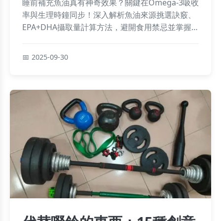
睡前補充魚油真有神奇效果？關鍵在Omega-3吸收
率與生理時鐘同步！深入解析魚油來源挑選訣竅、
EPA+DHA攝取量計算方法，避開食用禁忌並掌握
正確時間點，讓營養價值最大化。破解濃度迷思與
常見QA，睡前補充更安心有效！
2025-09-30