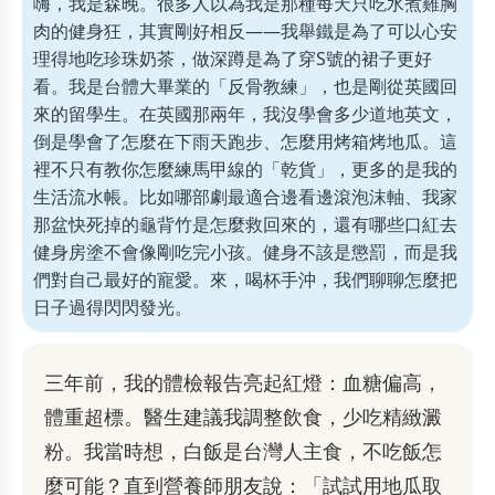
嗨，我是森晚。很多人以為我是那種每天只吃水煮雞胸
肉的健身狂，其實剛好相反——我舉鐵是為了可以心安
理得地吃珍珠奶茶，做深蹲是為了穿S號的裙子更好
看。我是台體大畢業的「反骨教練」，也是剛從英國回
來的留學生。在英國那兩年，我沒學會多少道地英文，
倒是學會了怎麼在下雨天跑步、怎麼用烤箱烤地瓜。這
裡不只有教你怎麼練馬甲線的「乾貨」，更多的是我的
生活流水帳。比如哪部劇最適合邊看邊滾泡沫軸、我家
那盆快死掉的龜背竹是怎麼救回來的，還有哪些口紅去
健身房塗不會像剛吃完小孩。健身不該是懲罰，而是我
們對自己最好的寵愛。來，喝杯手沖，我們聊聊怎麼把
日子過得閃閃發光。
三年前，我的體檢報告亮起紅燈：血糖偏高，
體重超標。醫生建議我調整飲食，少吃精緻澱
粉。我當時想，白飯是台灣人主食，不吃飯怎
麼可能？直到營養師朋友說：「試試用地瓜取