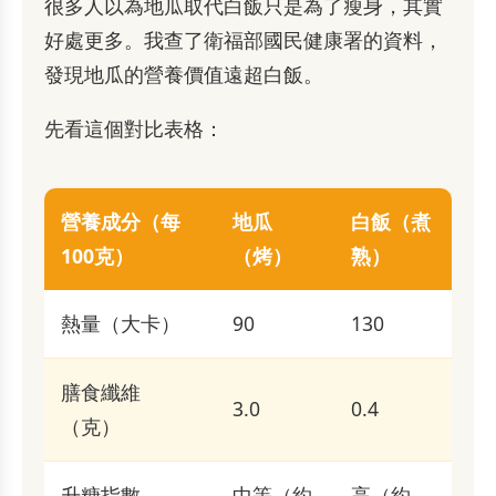
很多人以為地瓜取代白飯只是為了瘦身，其實
好處更多。我查了衛福部國民健康署的資料，
發現地瓜的營養價值遠超白飯。
先看這個對比表格：
營養成分（每
地瓜
白飯（煮
100克）
（烤）
熟）
熱量（大卡）
90
130
膳食纖維
3.0
0.4
（克）
升糖指數
中等（約
高（約