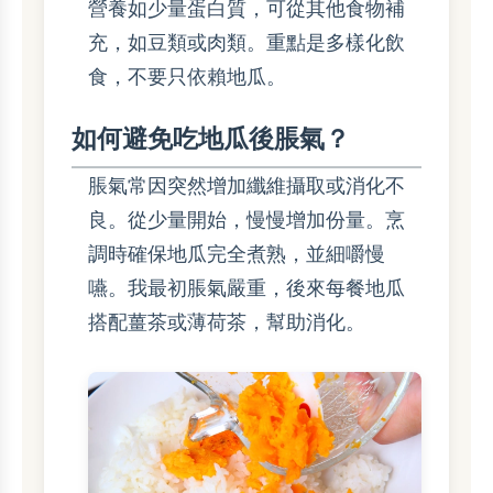
營養如少量蛋白質，可從其他食物補
充，如豆類或肉類。重點是多樣化飲
食，不要只依賴地瓜。
如何避免吃地瓜後脹氣？
脹氣常因突然增加纖維攝取或消化不
良。從少量開始，慢慢增加份量。烹
調時確保地瓜完全煮熟，並細嚼慢
嚥。我最初脹氣嚴重，後來每餐地瓜
搭配薑茶或薄荷茶，幫助消化。