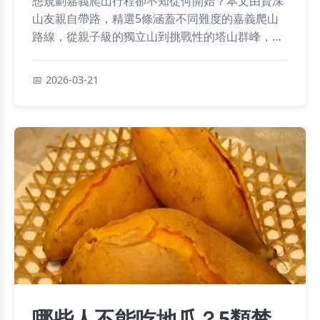
想規劃嘉義爬山行程卻不知從何開始？本文由資深
山友親自帶路，精選5條涵蓋不同難度的嘉義爬山
路線，從親子級的獨立山到挑戰性的塔山群峰，詳
細解析交通、裝備、季節建議與必拍景點，讓你安
全征服嘉義山岳之美。
2026-03-21
哪些人不能吃地瓜？5類禁