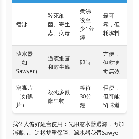
煮沸
殺死細
最可
後至
煮沸
菌、寄生
靠，但
少1分
蟲、病毒
耗燃料
鐘
濾水器
方便，
過濾細菌
（如
即時
但對病
和寄生蟲
Sawyer）
毒無效
消毒片
等待
輕便，
殺死多數
（如碘
30分
但可能
微生物
片）
鐘
留味道
我個人偏好組合使用：先用濾水器過濾，再加
消毒片。這樣雙重保障。濾水器我帶Sawyer