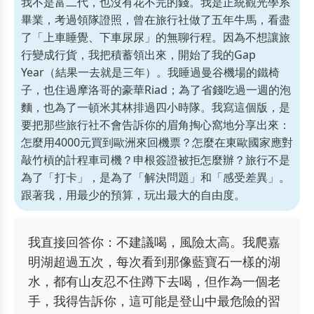
我不是富二代，也沒有花不完的錢。我是正統觀光學系
畢業，考過領隊證照，曾在旅行社做了五年牛馬，看盡
了「上車睡覺、下車尿尿」的無聊行程。因為不想讓旅
行變成行貨，我把積蓄領出來，開始了我的Gap
Year（結果一去就是三年）。我睡過曼谷機場的鐵椅
子，也住過摩洛哥的豪華Riad；為了省錢吃過一週的泡
麵，也為了一頓米其林排過四小時隊。我寫這個版，是
要把那些旅行社不會告訴你的眉角掏心窩地分享出來：
怎麼用4000元買到歐洲來回機票？怎麼在東歐國家應對
敲竹槓的計程車司機？申根簽證被拒怎麼辦？旅行不是
為了「打卡」，是為了「解決問題」和「感受差異」。
跟著我，用最少的預算，玩出最大的自由度。
我直接回答你：不建議喝，風險太高。我爬嘉
明湖超過五次，每次看到那像藍寶石一樣的湖
水，都有山友忍不住蹲下去喝，但作為一個老
手，我得告訴你，這可能是登山中最危險的習