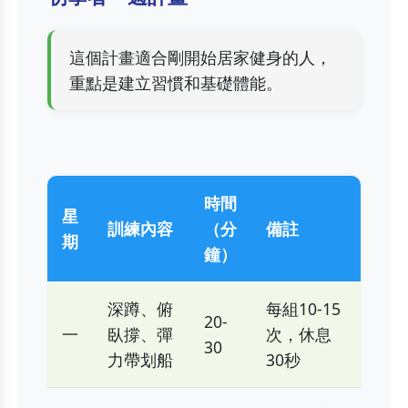
這個計畫適合剛開始居家健身的人，
重點是建立習慣和基礎體能。
時間
星
訓練內容
（分
備註
期
鐘）
深蹲、俯
每組10-15
20-
一
臥撐、彈
次，休息
30
力帶划船
30秒