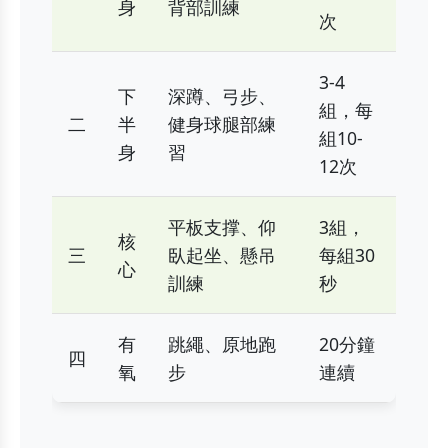
身
背部訓練
次
3-4
下
深蹲、弓步、
組，每
二
半
健身球腿部練
組10-
身
習
12次
平板支撑、仰
3組，
核
三
臥起坐、懸吊
每組30
心
訓練
秒
有
跳繩、原地跑
20分鐘
四
氧
步
連續