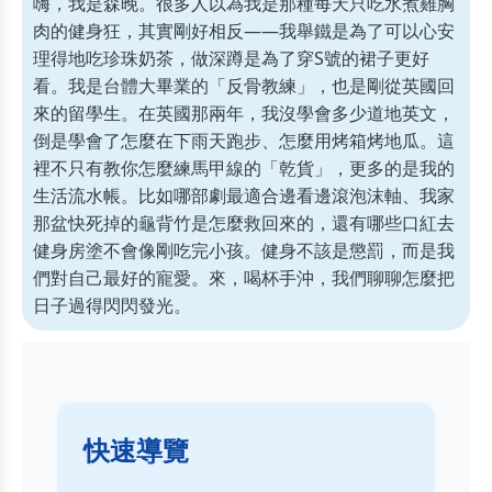
嗨，我是森晚。很多人以為我是那種每天只吃水煮雞胸
肉的健身狂，其實剛好相反——我舉鐵是為了可以心安
理得地吃珍珠奶茶，做深蹲是為了穿S號的裙子更好
看。我是台體大畢業的「反骨教練」，也是剛從英國回
來的留學生。在英國那兩年，我沒學會多少道地英文，
倒是學會了怎麼在下雨天跑步、怎麼用烤箱烤地瓜。這
裡不只有教你怎麼練馬甲線的「乾貨」，更多的是我的
生活流水帳。比如哪部劇最適合邊看邊滾泡沫軸、我家
那盆快死掉的龜背竹是怎麼救回來的，還有哪些口紅去
健身房塗不會像剛吃完小孩。健身不該是懲罰，而是我
們對自己最好的寵愛。來，喝杯手沖，我們聊聊怎麼把
日子過得閃閃發光。
快速導覽