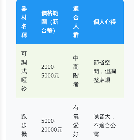
器
適
價格範
材
合
圍（新
個人心得
名
人
台幣）
稱
群
可
中
調
節省空
2000-
高
式
間，但調
5000元
階
啞
整麻煩
者
鈴
有
跑
氧
噪音大，
5000-
步
愛
不適合公
20000元
機
好
寓