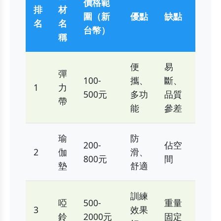
價格範
排
材
圍（新
優點
缺點
名
名
台幣）
稱
便
易
彈
100-
攜、
斷、
1
力
500元
多功
品質
帶
能
參差
瑜
防
200-
佔空
2
伽
滑、
800元
間
墊
舒適
訓練
啞
500-
重量
3
效果
鈴
2000元
固定