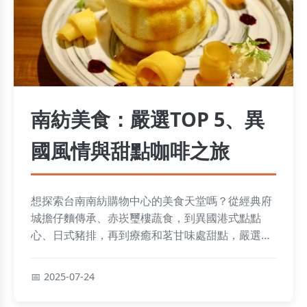
南紡美食：嚴選TOP 5、異
國風情與甜點咖啡之旅
想探索台南南紡購物中心的美食天堂嗎？從經典府
城擔仔麵傳承、赤崁璽樓蔬食，到異國港式點點
心、日式豬排，再到療癒和茗甘味處甜點，嚴選
TOP 5榜單與隱藏版燒丼不容錯過，聰明逛吃秘技
助你盡享舌尖環遊！
2025-07-24