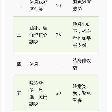
休息或輕
避免過度
二
10
度伸展
疲勞
跳繩100
跳繩、瑜
下，核心
三
伽墊核心
25
動作如平
訓練
板支撑
讓身體恢
四
休息
-
復
啞鈴彎
注意姿
舉、肩
五
30
勢，避免
推、腿部
受傷
訓練