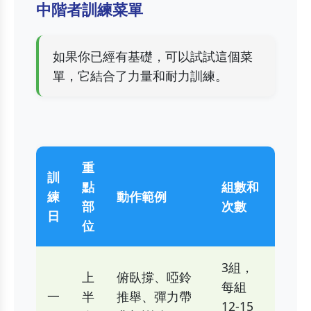
中階者訓練菜單
如果你已經有基礎，可以試試這個菜
單，它結合了力量和耐力訓練。
重
訓
點
組數和
練
動作範例
部
次數
日
位
3組，
上
俯臥撐、啞鈴
每組
一
半
推舉、彈力帶
12-15