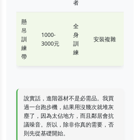
者
懸
全
吊
1000-
身
訓
安裝複雜
3000元
訓
練
練
帶
說實話，進階器材不是必需品。我買
過一台跑步機，結果用沒幾次就堆灰
塵了，因為太佔地方，而且鄰居會抗
議噪音。所以，除非你真的需要，否
則先從基礎開始。