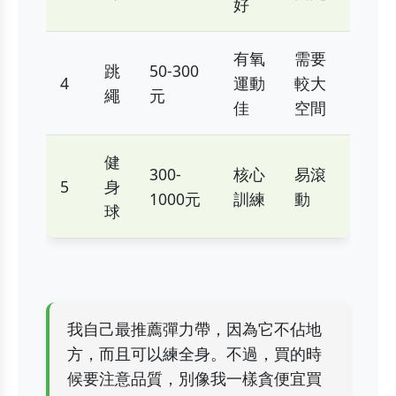
好
有氧
需要
跳
50-300
4
運動
較大
繩
元
佳
空間
健
300-
核心
易滾
5
身
1000元
訓練
動
球
我自己最推薦彈力帶，因為它不佔地
方，而且可以練全身。不過，買的時
候要注意品質，別像我一樣貪便宜買