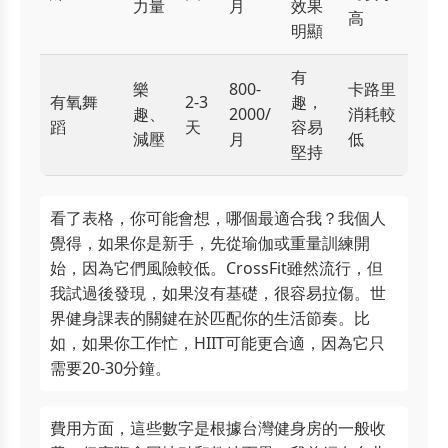
力量
月
效果
高
明顯
有
樂
800-
卡路里
有氧舞
2-3
趣，
趣、
2000/
消耗較
蹈
天
容易
減壓
月
低
堅持
看了表格，你可能會想，哪個最適合我？我個人
覺得，如果你是新手，先從瑜伽或重量訓練開
始，因為它們風險較低。CrossFit雖然流行，但
我試過後發現，如果沒有基礎，很容易拉傷。世
界健身課表的關鍵在於匹配你的生活節奏。比
如，如果你工作忙，HIIT可能更合適，因為它只
需要20-30分鐘。
費用方面，這些數字是根據台灣健身房的一般收