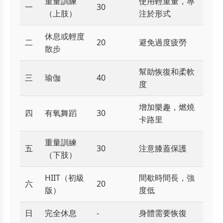
重量訓練
使用輕重量，專
一
30
（上肢）
注於形式
休息或輕度
二
20
避免過度疲勞
散步
幫助恢復和柔軟
三
瑜伽
40
度
增加樂趣，燃燒
四
有氧舞蹈
30
卡路里
重量訓練
五
30
注意膝蓋保護
（下肢）
HIIT（初級
間歇時間長，強
六
20
版）
度低
日
完全休息
-
身體需要恢復