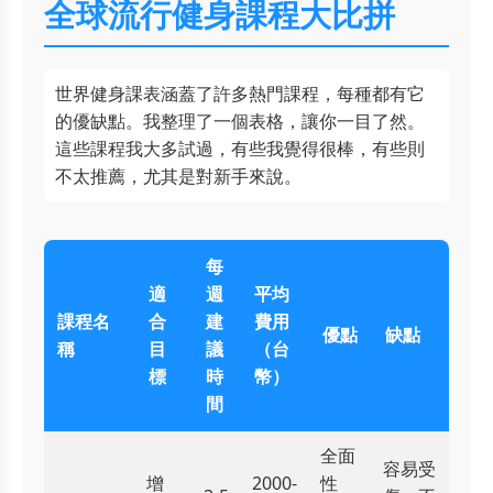
全球流行健身課程大比拼
世界健身課表涵蓋了許多熱門課程，每種都有它
的優缺點。我整理了一個表格，讓你一目了然。
這些課程我大多試過，有些我覺得很棒，有些則
不太推薦，尤其是對新手來說。
每
適
週
平均
課程名
合
建
費用
優點
缺點
稱
目
議
（台
標
時
幣）
間
全面
容易受
增
2000-
性