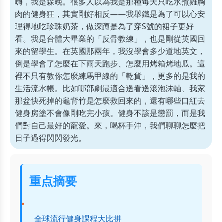
嗨，我是森晚。很多人以為我是那種每天只吃水煮雞胸
肉的健身狂，其實剛好相反——我舉鐵是為了可以心安
理得地吃珍珠奶茶，做深蹲是為了穿S號的裙子更好
看。我是台體大畢業的「反骨教練」，也是剛從英國回
來的留學生。在英國那兩年，我沒學會多少道地英文，
倒是學會了怎麼在下雨天跑步、怎麼用烤箱烤地瓜。這
裡不只有教你怎麼練馬甲線的「乾貨」，更多的是我的
生活流水帳。比如哪部劇最適合邊看邊滾泡沫軸、我家
那盆快死掉的龜背竹是怎麼救回來的，還有哪些口紅去
健身房塗不會像剛吃完小孩。健身不該是懲罰，而是我
們對自己最好的寵愛。來，喝杯手沖，我們聊聊怎麼把
日子過得閃閃發光。
重点摘要
全球流行健身課程大比拼