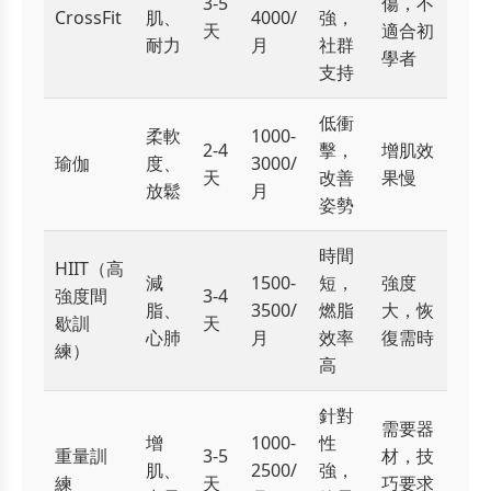
3-5
傷，不
CrossFit
肌、
4000/
強，
天
適合初
耐力
月
社群
學者
支持
低衝
柔軟
1000-
2-4
擊，
增肌效
瑜伽
度、
3000/
天
改善
果慢
放鬆
月
姿勢
時間
HIIT（高
減
1500-
短，
強度
強度間
3-4
脂、
3500/
燃脂
大，恢
歇訓
天
心肺
月
效率
復需時
練）
高
針對
需要器
增
1000-
性
重量訓
3-5
材，技
肌、
2500/
強，
練
天
巧要求