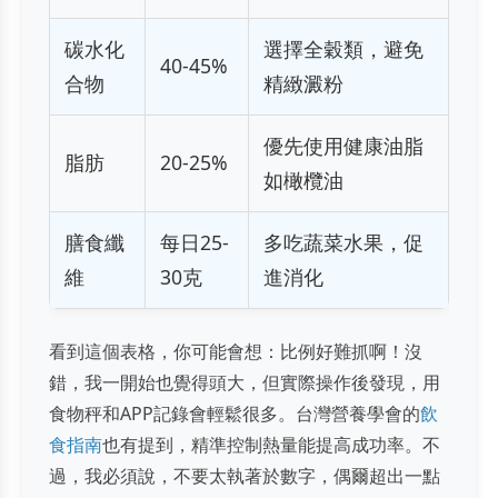
碳水化
選擇全穀類，避免
40-45%
合物
精緻澱粉
優先使用健康油脂
脂肪
20-25%
如橄欖油
膳食纖
每日25-
多吃蔬菜水果，促
維
30克
進消化
看到這個表格，你可能會想：比例好難抓啊！沒
錯，我一開始也覺得頭大，但實際操作後發現，用
食物秤和APP記錄會輕鬆很多。台灣營養學會的
飲
食指南
也有提到，精準控制熱量能提高成功率。不
過，我必須說，不要太執著於數字，偶爾超出一點