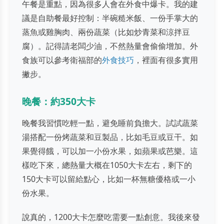
午餐是重點，因為很多人會在外食中爆卡。我的建
議是自助餐最好控制：半碗糙米飯、一份手掌大的
蒸魚或雞胸肉、兩份蔬菜（比如炒青菜和涼拌豆
腐）。記得請老闆少油，不然熱量會偷偷增加。外
食族可以參考衛福部的
外食技巧
，裡面有很多實用
撇步。
晚餐：約350大卡
晚餐我習慣吃輕一點，避免睡前負擔大。試試蔬菜
湯搭配一份烤蔬菜和豆製品，比如毛豆或豆干。如
果覺得餓，可以加一小份水果，如蘋果或芭樂。這
樣吃下來，總熱量大概在1050大卡左右，剩下的
150大卡可以留給點心，比如一杯無糖優格或一小
份水果。
說真的，1200大卡怎麼吃需要一點創意。我後來發