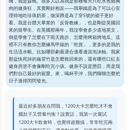
嗨，我是森晚。很多人以為我是那種每天只吃水煮雞胸
肉的健身狂，其實剛好相反——我舉鐵是為了可以心安
理得地吃珍珠奶茶，做深蹲是為了穿S號的裙子更好
看。我是台體大畢業的「反骨教練」，也是剛從英國回
來的留學生。在英國那兩年，我沒學會多少道地英文，
倒是學會了怎麼在下雨天跑步、怎麼用烤箱烤地瓜。這
裡不只有教你怎麼練馬甲線的「乾貨」，更多的是我的
生活流水帳。比如哪部劇最適合邊看邊滾泡沫軸、我家
那盆快死掉的龜背竹是怎麼救回來的，還有哪些口紅去
健身房塗不會像剛吃完小孩。健身不該是懲罰，而是我
們對自己最好的寵愛。來，喝杯手沖，我們聊聊怎麼把
日子過得閃閃發光。
最近好多朋友在問我，1200大卡怎麼吃才不會
餓肚子又營養均衡？說實話，我第一次嘗試
1200大卡飲食時，也覺得超難搞，常常吃完兩