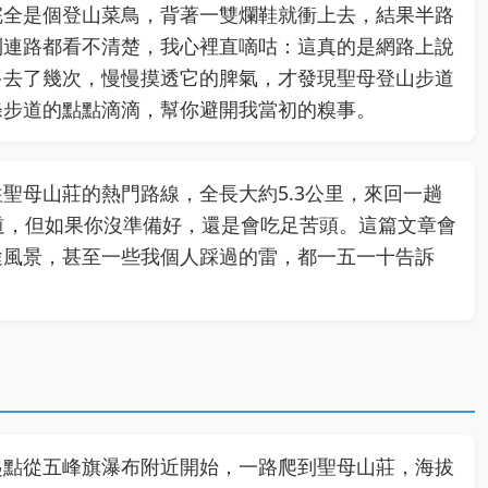
完全是個登山菜鳥，背著一雙爛鞋就衝上去，結果半路
到連路都看不清楚，我心裡直嘀咕：這真的是網路上說
多去了幾次，慢慢摸透它的脾氣，才發現聖母登山步道
條步道的點點滴滴，幫你避開我當初的糗事。
聖母山莊的熱門路線，全長大約5.3公里，來回一趟
道，但如果你沒準備好，還是會吃足苦頭。這篇文章會
途風景，甚至一些我個人踩過的雷，都一五一十告訴
起點從五峰旗瀑布附近開始，一路爬到聖母山莊，海拔