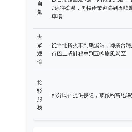
自
9線往礁溪，再轉產業道路到五峰
駕
車場
大
眾
從台北搭火車到礁溪站，轉搭台灣
運
行巴士或計程車到五峰旗風景區
輸
接
駁
部分民宿提供接送，或預約當地導
服
務