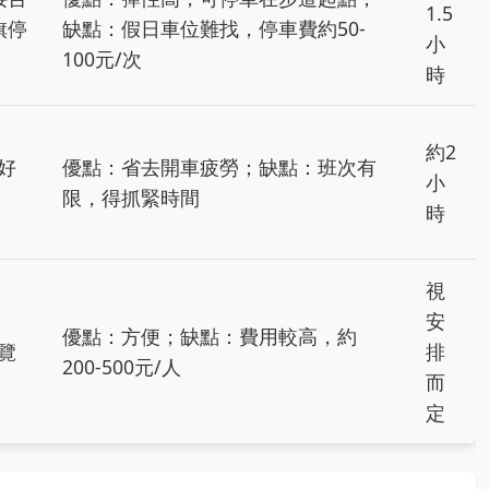
1.5
旗停
缺點：假日車位難找，停車費約50-
小
100元/次
時
約2
好
優點：省去開車疲勞；缺點：班次有
小
限，得抓緊時間
時
視
安
優點：方便；缺點：費用較高，約
覽
排
200-500元/人
而
定