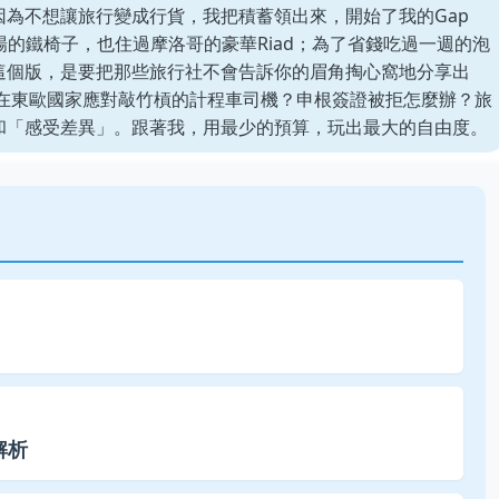
為不想讓旅行變成行貨，我把積蓄領出來，開始了我的Gap
場的鐵椅子，也住過摩洛哥的豪華Riad；為了省錢吃過一週的泡
這個版，是要把那些旅行社不會告訴你的眉角掏心窩地分享出
麼在東歐國家應對敲竹槓的計程車司機？申根簽證被拒怎麼辦？旅
和「感受差異」。跟著我，用最少的預算，玩出最大的自由度。
解析