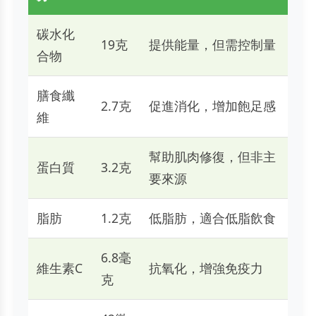
碳水化
19克
提供能量，但需控制量
合物
膳食纖
2.7克
促進消化，增加飽足感
維
幫助肌肉修復，但非主
蛋白質
3.2克
要來源
脂肪
1.2克
低脂肪，適合低脂飲食
6.8毫
維生素C
抗氧化，增強免疫力
克