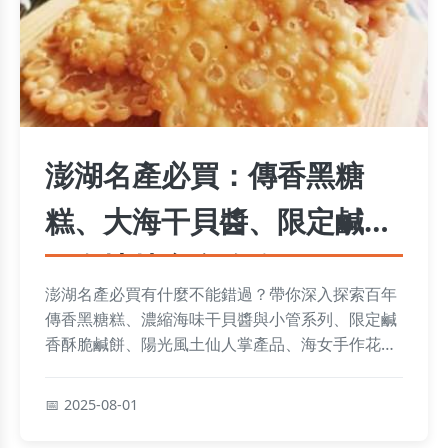
澎湖名產必買：傳香黑糖
糕、大海干貝醬、限定鹹餅
及在地特產全攻略
澎湖名產必買有什麼不能錯過？帶你深入探索百年
傳香黑糖糕、濃縮海味干貝醬與小管系列、限定鹹
香酥脆鹹餅、陽光風土仙人掌產品、海女手作花枝
丸和狗母魚丸，還有西嶼二崁聚落杏仁茶與藥膳蛋
等古早味。聰明攻略與價格參考一次搞定，輕鬆掌
2025-08-01
握必買清單！