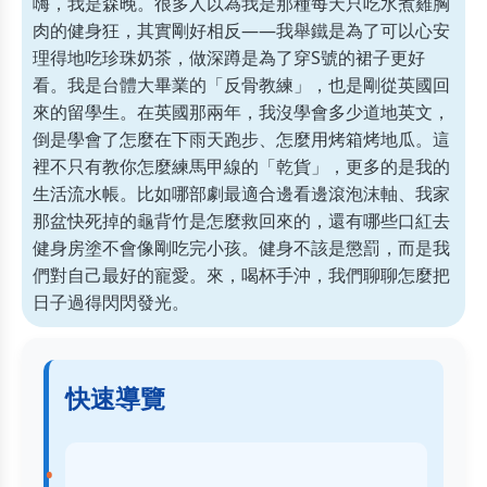
嗨，我是森晚。很多人以為我是那種每天只吃水煮雞胸
肉的健身狂，其實剛好相反——我舉鐵是為了可以心安
理得地吃珍珠奶茶，做深蹲是為了穿S號的裙子更好
看。我是台體大畢業的「反骨教練」，也是剛從英國回
來的留學生。在英國那兩年，我沒學會多少道地英文，
倒是學會了怎麼在下雨天跑步、怎麼用烤箱烤地瓜。這
裡不只有教你怎麼練馬甲線的「乾貨」，更多的是我的
生活流水帳。比如哪部劇最適合邊看邊滾泡沫軸、我家
那盆快死掉的龜背竹是怎麼救回來的，還有哪些口紅去
健身房塗不會像剛吃完小孩。健身不該是懲罰，而是我
們對自己最好的寵愛。來，喝杯手沖，我們聊聊怎麼把
日子過得閃閃發光。
快速導覽