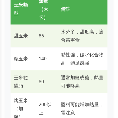
熱量
玉米類
（大
備註
型
卡）
水分多，甜度高，適
甜玉米
86
合當零食
黏性強，碳水化合物
糯玉米
140
高，飽足感強
玉米粒
通常加鹽或糖，熱量
80
罐頭
可能略高
烤玉米
200以
醬料可能增加熱量，
（加
上
需注意
醬）