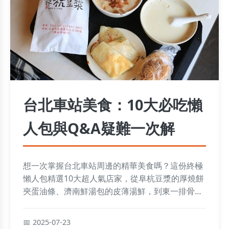
台北車站美食：10大必吃懶
人包與Q&A疑難一次解
想一次掌握台北車站周邊的精華美食嗎？這份終極
懶人包精選10大超人氣店家，從阜杭豆漿的厚燒餅
夾蛋油條、濟南鮮湯包的皮薄湯鮮，到東一排骨的
懷舊炸排骨，涵蓋早餐、點心到正餐，並透過Q&A
解答所有常見疑問，讓您輕鬆規劃美食之旅不踩
2025-07-23