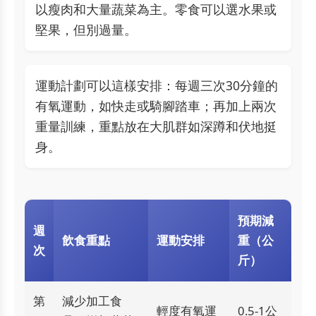
以瘦肉和大量蔬菜為主。零食可以選水果或
堅果，但別過量。
運動計劃可以這樣安排：每週三次30分鐘的
有氧運動，如快走或騎腳踏車；再加上兩次
重量訓練，重點放在大肌群如深蹲和伏地挺
身。
預期減
週
飲食重點
運動安排
重（公
次
斤）
第
減少加工食
輕度有氧運
0.5-1公