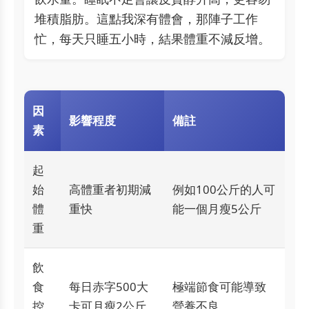
堆積脂肪。這點我深有體會，那陣子工作
忙，每天只睡五小時，結果體重不減反增。
因
影響程度
備註
素
起
始
高體重者初期減
例如100公斤的人可
體
重快
能一個月瘦5公斤
重
飲
食
每日赤字500大
極端節食可能導致
控
卡可月瘦2公斤
營養不良