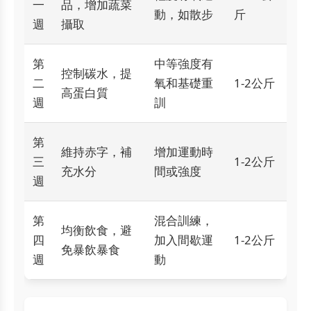
一
品，增加蔬菜
動，如散步
斤
週
攝取
第
中等強度有
控制碳水，提
二
氧和基礎重
1-2公斤
高蛋白質
週
訓
第
維持赤字，補
增加運動時
三
1-2公斤
充水分
間或強度
週
第
混合訓練，
均衡飲食，避
四
加入間歇運
1-2公斤
免暴飲暴食
週
動