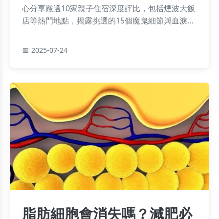
心分享嚴選10家親子住宿深度評比，包括煙波大飯
店等熱門地點，揭露挑選的15個魔鬼細節與血淚教
訓，更提供訂房省錢秘技、行程美食懶人包和常見
Q&A解答，助您輕鬆規劃完美親子之旅！
2025-07-24
脂肪細胞會消失嗎？減肥必