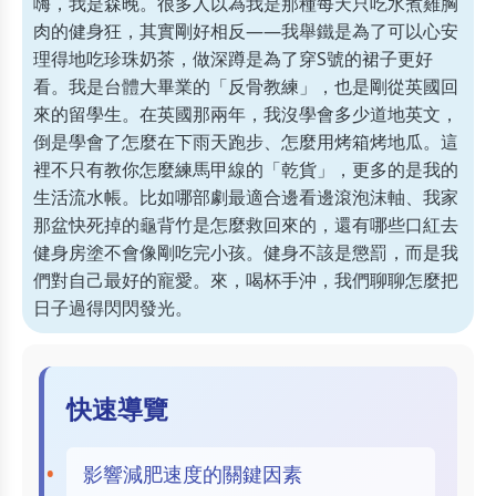
嗨，我是森晚。很多人以為我是那種每天只吃水煮雞胸
肉的健身狂，其實剛好相反——我舉鐵是為了可以心安
理得地吃珍珠奶茶，做深蹲是為了穿S號的裙子更好
看。我是台體大畢業的「反骨教練」，也是剛從英國回
來的留學生。在英國那兩年，我沒學會多少道地英文，
倒是學會了怎麼在下雨天跑步、怎麼用烤箱烤地瓜。這
裡不只有教你怎麼練馬甲線的「乾貨」，更多的是我的
生活流水帳。比如哪部劇最適合邊看邊滾泡沫軸、我家
那盆快死掉的龜背竹是怎麼救回來的，還有哪些口紅去
健身房塗不會像剛吃完小孩。健身不該是懲罰，而是我
們對自己最好的寵愛。來，喝杯手沖，我們聊聊怎麼把
日子過得閃閃發光。
快速導覽
影響減肥速度的關鍵因素