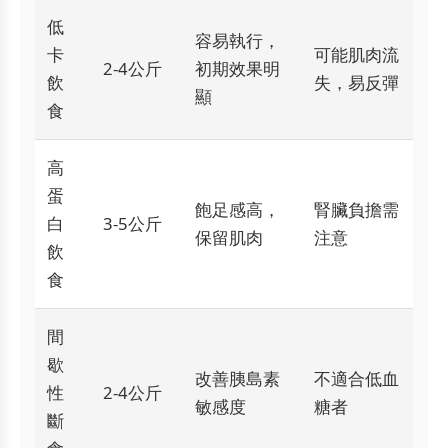
低
容易執行，
卡
可能肌肉流
2-4公斤
初期效果明
飲
失，易反彈
顯
食
高
蛋
飽足感高，
腎臟負擔需
白
3-5公斤
保留肌肉
注意
飲
食
間
歇
改善胰島素
不適合低血
性
2-4公斤
敏感度
糖者
斷