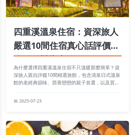
四重溪溫泉住宿：資深旅人
嚴選10間住宿真心話評價與
吃喝玩樂指南
為什麼選擇四重溪溫泉住宿不只溫暖那麼簡單？資
深旅人親自評鑑10間精選旅館，包含清泉日式溫泉
館的老經典韻味、茴香戀戀的親子首選，以及質感
設計派寧靜選擇等多元選項。探索泡湯之外的四重
溪吃喝玩樂攻略，從地道美食到隱秘景點，還有常
2025-07-23
見Q&A解答住宿疑問。規劃一場完美溫泉之旅吧！