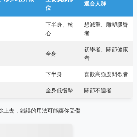
適合人群
位
下半身、核
想減重、雕塑腿臀
心
者
初學者、關節健康
全身
者
下半身
喜歡高強度間歇者
全身低衝擊
關節不適者
跳上去，錯誤的用法可能讓你受傷。