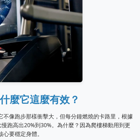
什麼它這麼有效？
它不像跑步那樣衝擊大，但每分鐘燃燒的卡路里，根據
比慢跑高出20%到30%。為什麼？因為爬樓梯動用到更
核心要穩定身體。