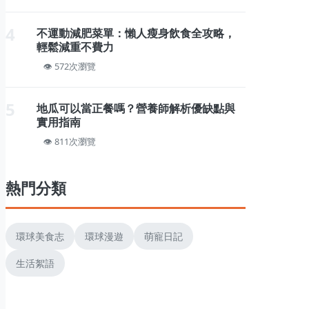
4
不運動減肥菜單：懶人瘦身飲食全攻略，
輕鬆減重不費力
572次瀏覽
5
地瓜可以當正餐嗎？營養師解析優缺點與
實用指南
811次瀏覽
熱門分類
環球美食志
環球漫遊
萌寵日記
生活絮語