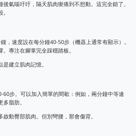
鐘後氣喘吁吁，隔天肌肉痠痛到不想動。這完全錯了。
段。
分鐘，速度設在每分鐘40-50步（機器上通常有顯示）。
撐。專注在腳掌完全踩穩踏板。
點是建立肌肉記憶。
50-60步。可以加入簡單的間歇：例如，兩分鐘中等速
更多脂肪。
多啟動臀部肌肉。但別彎腰，那會傷背。