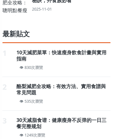
秘訣，外食族必看
2025-11-01
最新貼文
1
10天減肥菜單：快速瘦身飲食計畫與實用
指南
830次瀏覽
2
酪梨減肥全攻略：有效方法、實用食譜與
常見問題
535次瀏覽
3
30天减脂食谱：健康瘦身不反弹的一日三
餐完整规划
1249次瀏覽