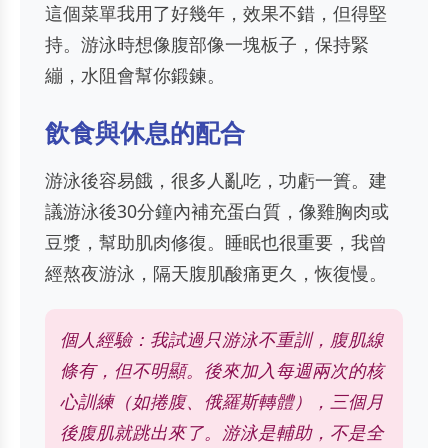
這個菜單我用了好幾年，效果不錯，但得堅
持。游泳時想像腹部像一塊板子，保持緊
繃，水阻會幫你鍛鍊。
飲食與休息的配合
游泳後容易餓，很多人亂吃，功虧一簣。建
議游泳後30分鐘內補充蛋白質，像雞胸肉或
豆漿，幫助肌肉修復。睡眠也很重要，我曾
經熬夜游泳，隔天腹肌酸痛更久，恢復慢。
個人經驗：我試過只游泳不重訓，腹肌線
條有，但不明顯。後來加入每週兩次的核
心訓練（如捲腹、俄羅斯轉體），三個月
後腹肌就跳出來了。游泳是輔助，不是全