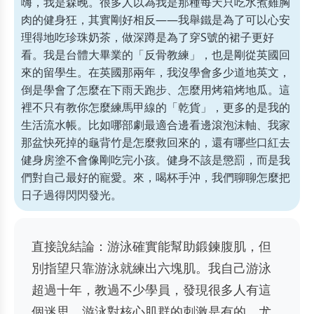
嗨，我是森晚。很多人以為我是那種每天只吃水煮雞胸
肉的健身狂，其實剛好相反——我舉鐵是為了可以心安
理得地吃珍珠奶茶，做深蹲是為了穿S號的裙子更好
看。我是台體大畢業的「反骨教練」，也是剛從英國回
來的留學生。在英國那兩年，我沒學會多少道地英文，
倒是學會了怎麼在下雨天跑步、怎麼用烤箱烤地瓜。這
裡不只有教你怎麼練馬甲線的「乾貨」，更多的是我的
生活流水帳。比如哪部劇最適合邊看邊滾泡沫軸、我家
那盆快死掉的龜背竹是怎麼救回來的，還有哪些口紅去
健身房塗不會像剛吃完小孩。健身不該是懲罰，而是我
們對自己最好的寵愛。來，喝杯手沖，我們聊聊怎麼把
日子過得閃閃發光。
直接說結論：游泳確實能幫助鍛鍊腹肌，但
別指望只靠游泳就練出六塊肌。我自己游泳
超過十年，教過不少學員，發現很多人有這
個迷思。游泳對核心肌群的刺激是有的，尤