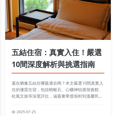
五結住宿：真實入住！嚴選
10間深度解析與挑選指南
還在猶豫五結住哪最適合嗎？本文嚴選10間真實入
住的優質住宿，包括蜻蜓石、心曠神怡渡假會館、
松風文旅等深度評比，涵蓋奢華渡假村到溫馨民宿
類型，並搭配挑選Q&A解析常見疑問，幫你輕鬆找
到理想下榻點，一次掌握所有實用資訊！
2025-07-25