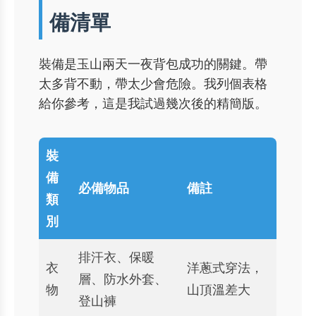
備清單
裝備是玉山兩天一夜背包成功的關鍵。帶
太多背不動，帶太少會危險。我列個表格
給你參考，這是我試過幾次後的精簡版。
裝
備
必備物品
備註
類
別
排汗衣、保暖
衣
洋蔥式穿法，
層、防水外套、
物
山頂溫差大
登山褲