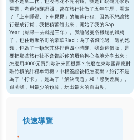
我不是富二代，也沒有花不完的錢。我是正統觀光學系
畢業，考過領隊證照，曾在旅行社做了五年牛馬，看盡
了「上車睡覺、下車尿尿」的無聊行程。因為不想讓旅
行變成行貨，我把積蓄領出來，開始了我的Gap
Year（結果一去就是三年）。我睡過曼谷機場的鐵椅
子，也住過摩洛哥的豪華Riad；為了省錢吃過一週的泡
麵，也為了一頓米其林排過四小時隊。我寫這個版，是
要把那些旅行社不會告訴你的眉角掏心窩地分享出來：
怎麼用4000元買到歐洲來回機票？怎麼在東歐國家應對
敲竹槓的計程車司機？申根簽證被拒怎麼辦？旅行不是
為了「打卡」，是為了「解決問題」和「感受差異」。
跟著我，用最少的預算，玩出最大的自由度。
快速導覽