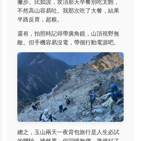
撇步。比如說，攻頂那天早餐別吃太飽，
不然高山容易吐。我那次吃了大餐，結果
半路反胃，超糗。
還有，拍照時記得帶廣角鏡，山頂視野無
敵。但手機容易沒電，帶個行動電源吧。
總之，玉山兩天一夜背包旅行是人生必試
的體驗。雖然累，但回憶無價。準備好了