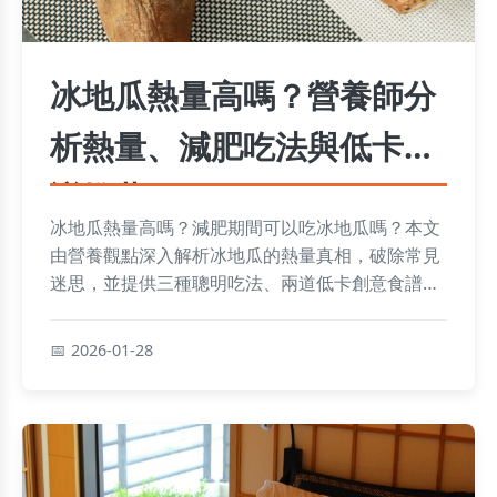
冰地瓜熱量高嗎？營養師分
析熱量、減肥吃法與低卡食
譜推薦
冰地瓜熱量高嗎？減肥期間可以吃冰地瓜嗎？本文
由營養觀點深入解析冰地瓜的熱量真相，破除常見
迷思，並提供三種聰明吃法、兩道低卡創意食譜，
以及選購不踩雷的實用技巧，讓你享受清涼甜點無
負擔。
2026-01-28