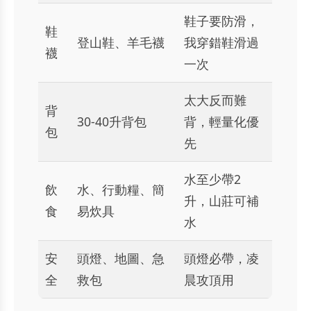
鞋子要防滑，
鞋
登山鞋、羊毛襪
我穿錯鞋滑過
襪
一次
太大反而難
背
30-40升背包
背，輕量化優
包
先
水至少帶2
飲
水、行動糧、簡
升，山莊可補
食
易炊具
水
安
頭燈、地圖、急
頭燈必帶，凌
全
救包
晨攻頂用