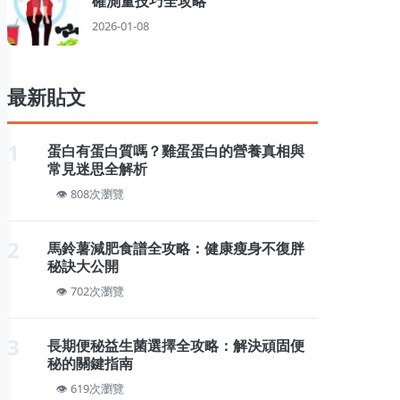
確測量技巧全攻略
2026-01-08
最新貼文
1
蛋白有蛋白質嗎？雞蛋蛋白的營養真相與
常見迷思全解析
808次瀏覽
2
馬鈴薯減肥食譜全攻略：健康瘦身不復胖
秘訣大公開
702次瀏覽
3
長期便秘益生菌選擇全攻略：解決頑固便
秘的關鍵指南
619次瀏覽