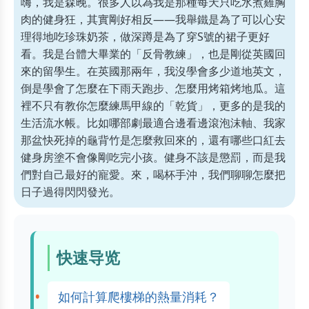
嗨，我是森晚。很多人以為我是那種每天只吃水煮雞胸
肉的健身狂，其實剛好相反——我舉鐵是為了可以心安
理得地吃珍珠奶茶，做深蹲是為了穿S號的裙子更好
看。我是台體大畢業的「反骨教練」，也是剛從英國回
來的留學生。在英國那兩年，我沒學會多少道地英文，
倒是學會了怎麼在下雨天跑步、怎麼用烤箱烤地瓜。這
裡不只有教你怎麼練馬甲線的「乾貨」，更多的是我的
生活流水帳。比如哪部劇最適合邊看邊滾泡沫軸、我家
那盆快死掉的龜背竹是怎麼救回來的，還有哪些口紅去
健身房塗不會像剛吃完小孩。健身不該是懲罰，而是我
們對自己最好的寵愛。來，喝杯手沖，我們聊聊怎麼把
日子過得閃閃發光。
快速导览
如何計算爬樓梯的熱量消耗？