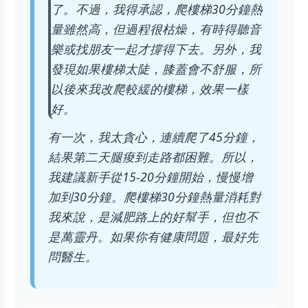
了。不過，我得承認，爬樓梯30分鐘熱
量雖然高，但過程很枯燥，有時得聽音
樂或找朋友一起才撐得下去。另外，我
發現如果樓梯太陡，膝蓋會不舒服，所
以後來我改爬較緩的樓梯，效果一樣
好。
有一次，我太貪心，連續爬了45分鐘，
結果第二天腿痠到走路都困難。所以，
我建議新手從15-20分鐘開始，慢慢增
加到30分鐘。爬樓梯30分鐘熱量消耗對
我來說，是減肥路上的好幫手，但也不
是萬靈丹。如果你有健康問題，最好先
問醫生。