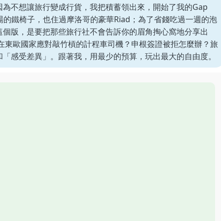
為不想讓旅行變成行貨，我把積蓄領出來，開始了我的Gap
場的鐵椅子，也住過摩洛哥的豪華Riad；為了省錢吃過一週的泡
這個版，是要把那些旅行社不會告訴你的眉角掏心窩地分享出
麼在東歐國家應對敲竹槓的計程車司機？申根簽證被拒怎麼辦？旅
和「感受差異」。跟著我，用最少的預算，玩出最大的自由度。