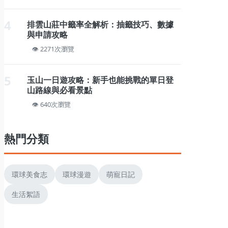
4
排雲山莊中籤率全解析：抽籤技巧、數據
與申請攻略
2271次瀏覽
5
玉山一日遊攻略：新手也能挑戰的單日登
山路線與必看景點
640次瀏覽
熱門分類
環球美食志
環球漫遊
萌寵日記
生活絮語