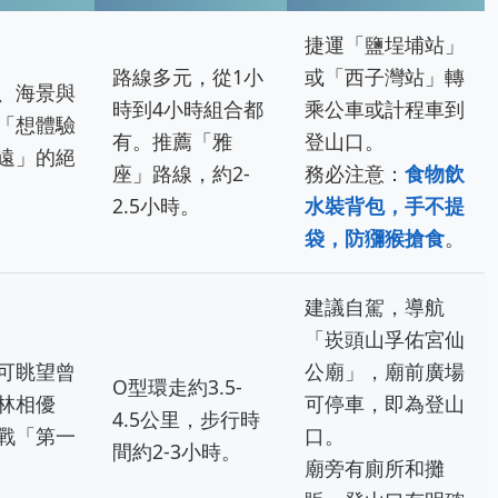
捷運「鹽埕埔站」
路線多元，從1小
或「西子灣站」轉
、海景與
時到4小時組合都
乘公車或計程車到
「想體驗
有。推薦「雅
登山口。
遠」的絕
座」路線，約2-
務必注意：
食物飲
2.5小時。
水裝背包，手不提
袋，防獼猴搶食
。
建議自駕，導航
「崁頭山孚佑宮仙
可眺望曾
公廟」，廟前廣場
O型環走約3.5-
林相優
可停車，即為登山
4.5公里，步行時
戰「第一
口。
間約2-3小時。
廟旁有廁所和攤