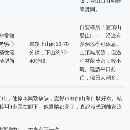
販，登山口有明確
導覽圖。
自駕導航「笠頂山
非常熱
登山口」。沿途有
考驗心
單攻上山約50-70
多個涼亭可休息。
稍微流
分鐘，下山約30-
山頂無展望，但過
極型新
40分鐘。
程林蔭茂密，較不
曬。建議平日前
往，假日人潮多。
柴山，他原本興致缺缺，覺得市區的山有什麼好看。結
雄港和市區在腳下，他眼睛都亮了，直說沒想到離家這
難度適中），才會有下一次。