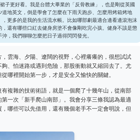
的裙子更好看。我是台體大畢業的「反骨教練」，也是剛從英國
少道地英文，倒是學會了怎麼在下雨天跑步、怎麼用烤箱烤地
」，更多的是我的生活流水帳。比如哪部劇最適合邊看邊滾泡沫
的，還有哪些口紅去健身房塗不會像剛吃完小孩。健身不該是懲
手沖，我們聊聊怎麼把日子過得閃閃發光。
片，雲海、夕陽、遼闊的視野，心裡癢癢的，很想試試
不夠、怕迷路或遇到危險，那股衝動就又縮回去了。尤
但從哪裡開始第一步，才是安全又愉快的關鍵。
沒有複雜的技術術語，就是一個爬了十幾年山，從南部
的第一次「新手爬山南部」。我會分享三條我認為最適
買，哪些可以先借用，還有幾個老手不一定會明說，但