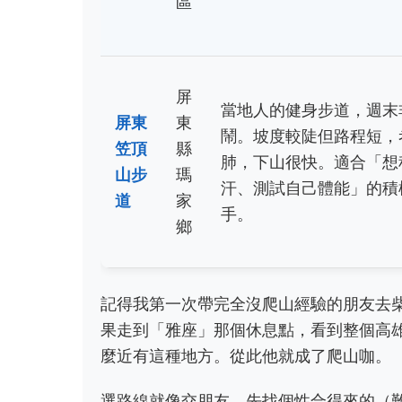
區
屏
當地人的健身步道，週末
屏東
東
鬧。坡度較陡但路程短，
笠頂
縣
肺，下山很快。適合「想
山步
瑪
汗、測試自己體能」的積
道
家
手。
鄉
記得我第一次帶完全沒爬山經驗的朋友去
果走到「雅座」那個休息點，看到整個高
麼近有這種地方。從此他就成了爬山咖。
選路線就像交朋友，先找個性合得來的（