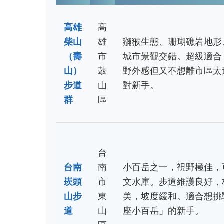
高雄
高
柴山
雄
獼猴生態、珊瑚礁岩地形
（壽
市
城市景觀交錯。超級適合
山）
鼓
野外感但又不想離市區太
步道
山
對新手。
群
區
台
台南
南
小百岳之一，視野極佳，
崁頭
市
文水庫。步道維護良好，
山步
東
美，坡度緩和。適合想挑
道
山
座小百岳」的新手。