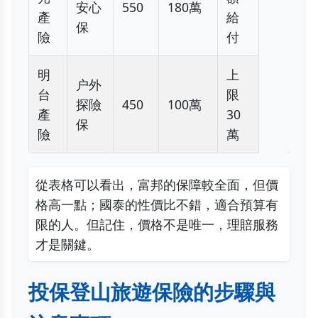
安心
550
180萬
產
給
保
險
付
明
上
户外
台
限
探險
450
100萬
產
30
保
險
萬
從表格可以看出，富邦的保障較全面，但價
格高一點；國泰的性價比不錯，適合預算有
限的人。但記住，價格不是唯一，理賠服務
才是關鍵。
投保登山旅遊保險的步驟與