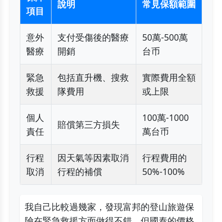
說明
常見保額範圍
項目
意外
支付受傷後的醫療
50萬-500萬
醫療
開銷
台币
緊急
包括直升機、搜救
實際費用全額
救援
隊費用
或上限
個人
100萬-1000
賠償第三方損失
責任
萬台币
行程
因天氣等因素取消
行程費用的
取消
行程的補償
50%-100%
我自己比較過幾家，發現富邦的登山旅遊保
險在緊急救援方面做得不錯，但國泰的價格