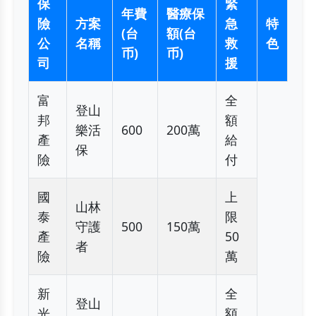
保
緊
年費
醫療保
險
方案
急
特
(台
額(台
公
名稱
救
色
币)
币)
司
援
富
全
登山
邦
額
樂活
600
200萬
產
給
保
險
付
國
上
山林
泰
限
守護
500
150萬
產
50
者
險
萬
新
全
登山
光
額