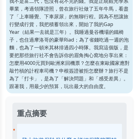
我不是富二代，也沒有花不完的錢。我是正統觀光學系
畢業，考過領隊證照，曾在旅行社做了五年牛馬，看盡
了「上車睡覺、下車尿尿」的無聊行程。因為不想讓旅
行變成行貨，我把積蓄領出來，開始了我的Gap
Year（結果一去就是三年）。我睡過曼谷機場的鐵椅
子，也住過摩洛哥的豪華Riad；為了省錢吃過一週的泡
麵，也為了一頓米其林排過四小時隊。我寫這個版，是
要把那些旅行社不會告訴你的眉角掏心窩地分享出來：
怎麼用4000元買到歐洲來回機票？怎麼在東歐國家應對
敲竹槓的計程車司機？申根簽證被拒怎麼辦？旅行不是
為了「打卡」，是為了「解決問題」和「感受差異」。
跟著我，用最少的預算，玩出最大的自由度。
重点摘要