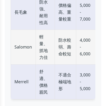
防水
價格偏
5,000
強、
長毛象
高、重
-
耐用
量較重
7,000
性高
輕
防水較
4,000
量、
Salomon
弱、壽
-
抓地
命較短
6,000
力佳
舒
不適合
3,000
適、
Merrell
極端地
-
價格
形
5,000
親民