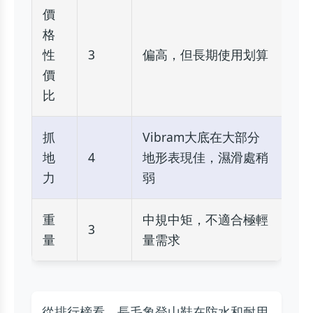
價
格
性
3
偏高，但長期使用划算
價
比
抓
Vibram大底在大部分
地
4
地形表現佳，濕滑處稍
力
弱
重
中規中矩，不適合極輕
3
量
量需求
從排行榜看，長毛象登山鞋在防水和耐用