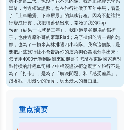
我不是富二代，也沒有花不完的錢。我是正統觀光學系
畢業，考過領隊證照，曾在旅行社做了五年牛馬，看盡
了「上車睡覺、下車尿尿」的無聊行程。因為不想讓旅
行變成行貨，我把積蓄領出來，開始了我的Gap
Year（結果一去就是三年）。我睡過曼谷機場的鐵椅
子，也住過摩洛哥的豪華Riad；為了省錢吃過一週的泡
麵，也為了一頓米其林排過四小時隊。我寫這個版，是
要把那些旅行社不會告訴你的眉角掏心窩地分享出來：
怎麼用4000元買到歐洲來回機票？怎麼在東歐國家應對
敲竹槓的計程車司機？申根簽證被拒怎麼辦？旅行不是
為了「打卡」，是為了「解決問題」和「感受差異」。
跟著我，用最少的預算，玩出最大的自由度。
重点摘要