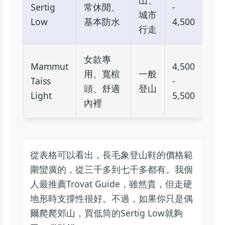
山、
Sertig
常休閒、
-
城市
Low
基本防水
4,500
行走
女款專
Mammut
4,500
用、寬楦
一般
Taiss
-
頭、舒適
登山
Light
5,500
內裡
從表格可以看出，長毛象登山鞋的價格範
圍蠻廣的，從三千多到七千多都有。我個
人最推薦Trovat Guide，雖然貴，但走硬
地形時支撐性很好。不過，如果你只是偶
爾爬爬郊山，買低筒的Sertig Low就夠