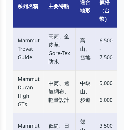
適合
價格
系列名稱
主要特點
地形
（台
幣）
高筒、全
Mammut
高
6,500
皮革、
Trovat
山、
-
Gore-Tex
Guide
雪地
7,500
防水
Mammut
中筒、透
中級
5,000
Ducan
氣網布、
山、
-
High
輕量設計
步道
6,000
GTX
郊
Mammut
低筒、日
3,500