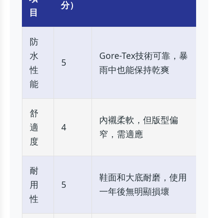
分）
目
防
水
Gore-Tex技術可靠，暴
5
性
雨中也能保持乾爽
能
舒
內襯柔軟，但版型偏
適
4
窄，需適應
度
耐
鞋面和大底耐磨，使用
用
5
一年後無明顯損壞
性