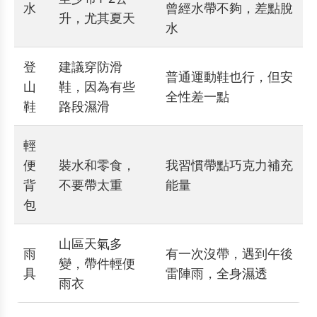
水
曾經水帶不夠，差點脫
升，尤其夏天
水
登
建議穿防滑
普通運動鞋也行，但安
山
鞋，因為有些
全性差一點
鞋
路段濕滑
輕
便
裝水和零食，
我習慣帶點巧克力補充
背
不要帶太重
能量
包
山區天氣多
雨
有一次沒帶，遇到午後
變，帶件輕便
具
雷陣雨，全身濕透
雨衣