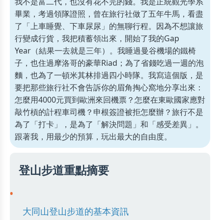
我不是富二代，也沒有花不完的錢。我是正統觀光學系
畢業，考過領隊證照，曾在旅行社做了五年牛馬，看盡
了「上車睡覺、下車尿尿」的無聊行程。因為不想讓旅
行變成行貨，我把積蓄領出來，開始了我的Gap
Year（結果一去就是三年）。我睡過曼谷機場的鐵椅
子，也住過摩洛哥的豪華Riad；為了省錢吃過一週的泡
麵，也為了一頓米其林排過四小時隊。我寫這個版，是
要把那些旅行社不會告訴你的眉角掏心窩地分享出來：
怎麼用4000元買到歐洲來回機票？怎麼在東歐國家應對
敲竹槓的計程車司機？申根簽證被拒怎麼辦？旅行不是
為了「打卡」，是為了「解決問題」和「感受差異」。
跟著我，用最少的預算，玩出最大的自由度。
登山步道重點摘要
大同山登山步道的基本資訊