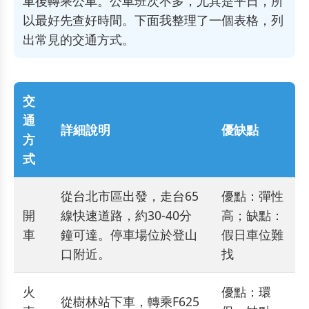
車後轉乘公車。公車班次不多，尤其是平日，所
以最好先查好時間。下面我整理了一個表格，列
出常見的交通方式。
交
通
詳細說明
優缺點
方
式
從台北市區出發，走台65
優點：彈性
開
線快速道路，約30-40分
高；缺點：
車
鐘可達。停車場位於登山
假日車位難
口附近。
找
火
優點：環
從樹林站下車，轉乘F625