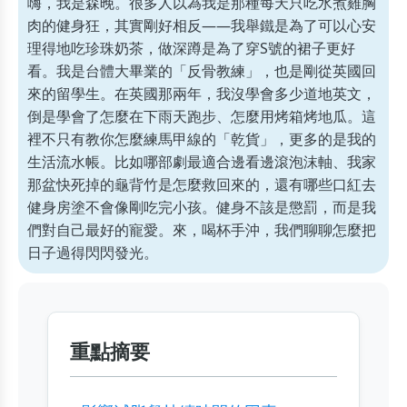
嗨，我是森晚。很多人以為我是那種每天只吃水煮雞胸
肉的健身狂，其實剛好相反——我舉鐵是為了可以心安
理得地吃珍珠奶茶，做深蹲是為了穿S號的裙子更好
看。我是台體大畢業的「反骨教練」，也是剛從英國回
來的留學生。在英國那兩年，我沒學會多少道地英文，
倒是學會了怎麼在下雨天跑步、怎麼用烤箱烤地瓜。這
裡不只有教你怎麼練馬甲線的「乾貨」，更多的是我的
生活流水帳。比如哪部劇最適合邊看邊滾泡沫軸、我家
那盆快死掉的龜背竹是怎麼救回來的，還有哪些口紅去
健身房塗不會像剛吃完小孩。健身不該是懲罰，而是我
們對自己最好的寵愛。來，喝杯手沖，我們聊聊怎麼把
日子過得閃閃發光。
重點摘要