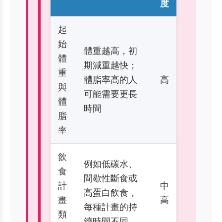
度
起
始
體重越高，初
體
期減重越快；
重
體脂率高的人
高
與
可能需要更長
體
時間
脂
率
飲
例如低碳水、
食
間歇性斷食或
計
中
高蛋白飲食，
畫
高
每種計畫的持
類
續時間不同