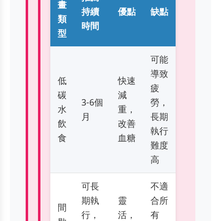
畫
持續
優點
缺點
類
時間
型
可能
導致
低
快速
疲
碳
減
3-6個
勞，
水
重，
月
長期
飲
改善
執行
食
血糖
難度
高
可長
不適
期執
靈
合所
間
行，
活，
有