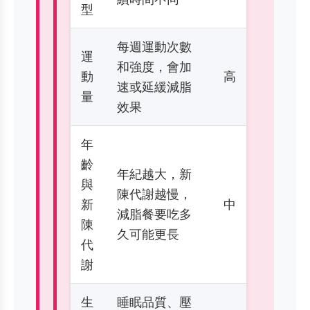
型
每週運動次數
運
和強度，會加
動
高
速或延緩減脂
量
效果
年
齡
年紀越大，新
與
陳代謝越慢，
新
中
減脂餐要吃多
陳
久可能更長
代
謝
生
睡眠品質、壓