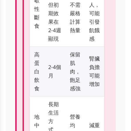
歇
但初
不需
人，
性
期效
嚴格
可能
斷
果在
計算
引發
食
2-4週
熱量
飢餓
顯現
感
高
保留
腎臟
蛋
肌
2-4個
負擔
白
肉，
月
可能
飲
飽足
增加
食
感強
長期
生活
地
營養
方
中
均
減重
式，