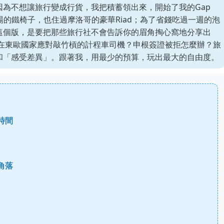
為不想讓旅行變成行貨，我把積蓄領出來，開始了我的Gap
場的鐵椅子，也住過摩洛哥的豪華Riad；為了省錢吃過一週的泡
這個版，是要把那些旅行社不會告訴你的眉角掏心窩地分享出
麼在東歐國家應對敲竹槓的計程車司機？申根簽證被拒怎麼辦？旅
和「感受差異」。跟著我，用最少的預算，玩出最大的自由度。
時間
角落