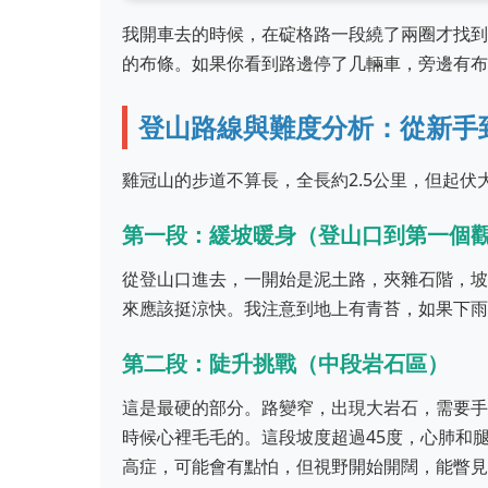
我開車去的時候，在碇格路一段繞了兩圈才找到
的布條。如果你看到路邊停了几輛車，旁邊有布
登山路線與難度分析：從新手
雞冠山的步道不算長，全長約2.5公里，但起
第一段：緩坡暖身（登山口到第一個
從登山口進去，一開始是泥土路，夾雜石階，坡
來應該挺涼快。我注意到地上有青苔，如果下雨
第二段：陡升挑戰（中段岩石區）
這是最硬的部分。路變窄，出現大岩石，需要手
時候心裡毛毛的。這段坡度超過45度，心肺和
高症，可能會有點怕，但視野開始開闊，能瞥見