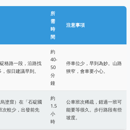
所
需
注意事項
時
間
約
40-
轉碇格路一段，沿路找
停車位少，早到為妙。山路
50
多，假日建議早到。
狹窄，會車要小心。
分
鐘
約
往烏塗窟）在「石碇國
公車班次稀疏，錯過一班可
1.5
班次較少，出發前先
能要等很久。步行路段有些
小
坡度。
時