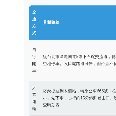
交
通
具體路線
方
式
自
行
從台北市區走國道5號下石碇交流道，
開
空地停車。入口處路邊可停，但位置不
車
大
搭乘捷運到木柵站，轉乘公車666號（
眾
小」站下車，步行約15分鐘到登山口。
運
查時刻表。
輸