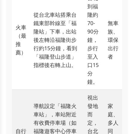
到福
從台北車站搭乘台
隆約
鐵東部幹線至「福
70-
無車
火車
隆站」下車，出站
90分
族、
（最
後左轉沿福隆街步
鐘，
環保
推
行約15分鐘，看到
步行
出行
薦）
「福隆登山步道」
至入
者
指標後右轉上山。
口15
分
鐘。
視出
導航設定「福隆火
發地
家
車站」，車站附近
而
庭、
有收費停車場（如
定，
多人
自行
福隆遊客中心停車
台北
同