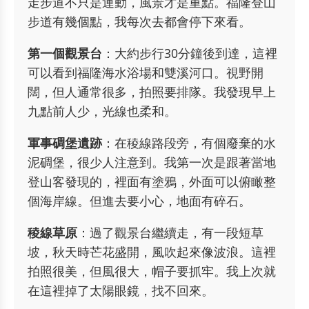
走步道不只是運動，風景才是重點。福隆登山
步道有幾個點，我每次去都會停下來看。
第一個觀景台
：大約步行30分鐘後到達，這裡
可以看到福隆海水浴場和雙溪河口。視野開
闊，但人通常很多，拍照要排隊。我發現早上
九點前人少，光線也柔和。
軍事碉堡遺跡
：在稜線路段旁，有個廢棄的水
泥碉堡，很少人注意到。我第一次是跟著當地
登山客發現的，裡面有塗鴉，外面可以俯瞰整
個海岸線。但進去要小心，地面有碎石。
稜線草原
：過了觀景台繼續走，有一段短草
坡，秋天時芒花盛開，風吹起來像波浪。這裡
拍照很美，但風很大，帽子要抓牢。我上次就
在這裡掉了太陽眼鏡，找不回來。