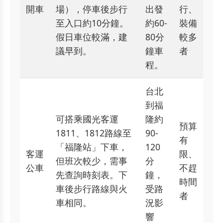
開車
場），停車後步行
出發
行、
至入口約10分鐘。
約60-
裝備
假日車位較滿，建
80分
較多
議早到。
鐘車
者
程。
台北
到福
可搭乘國光客運
隆約
預算
1811、1812路線至
90-
有
「福隆站」下車，
120
客運
限、
但班次較少，需事
分
公車
不趕
先查詢時刻表。下
鐘，
時間
車後步行路線與火
受路
者
車相同。
況影
響