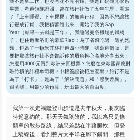
我不是富二代，也沒有花不完的錢。我是正統觀光學系
畢業，考過領隊證照，曾在旅行社做了五年牛馬，看盡
了「上車睡覺、下車尿尿」的無聊行程。因為不想讓旅
行變成行貨，我把積蓄領出來，開始了我的Gap
Year（結果一去就是三年）。我睡過曼谷機場的鐵椅
子，也住過摩洛哥的豪華Riad；為了省錢吃過一週的泡
麵，也為了一頓米其林排過四小時隊。我寫這個版，是
要把那些旅行社不會告訴你的眉角掏心窩地分享出來：
怎麼用4000元買到歐洲來回機票？怎麼在東歐國家應對
敲竹槓的計程車司機？申根簽證被拒怎麼辦？旅行不是
為了「打卡」，是為了「解決問題」和「感受差異」。
跟著我，用最少的預算，玩出最大的自由度。
我第一次走福隆登山步道是去年秋天，朋友臨
時起意約的。那天天氣陰陰的，我以為只是條
簡單的散步路線，結果差點在半路腿軟。但登
上稜線後，看到整片太平洋在腳下鋪開，那種