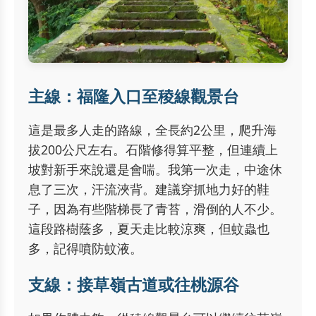
主線：福隆入口至稜線觀景台
這是最多人走的路線，全長約2公里，爬升海
拔200公尺左右。石階修得算平整，但連續上
坡對新手來說還是會喘。我第一次走，中途休
息了三次，汗流浹背。建議穿抓地力好的鞋
子，因為有些階梯長了青苔，滑倒的人不少。
這段路樹蔭多，夏天走比較涼爽，但蚊蟲也
多，記得噴防蚊液。
支線：接草嶺古道或往桃源谷