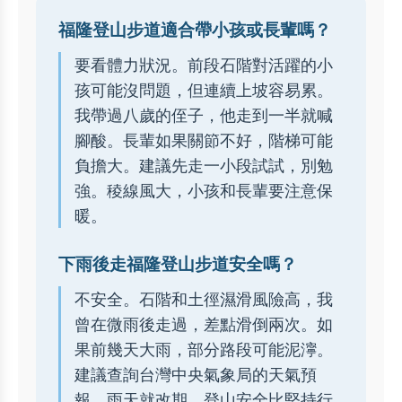
福隆登山步道適合帶小孩或長輩嗎？
要看體力狀況。前段石階對活躍的小
孩可能沒問題，但連續上坡容易累。
我帶過八歲的侄子，他走到一半就喊
腳酸。長輩如果關節不好，階梯可能
負擔大。建議先走一小段試試，別勉
強。稜線風大，小孩和長輩要注意保
暖。
下雨後走福隆登山步道安全嗎？
不安全。石階和土徑濕滑風險高，我
曾在微雨後走過，差點滑倒兩次。如
果前幾天大雨，部分路段可能泥濘。
建議查詢台灣中央氣象局的天氣預
報，雨天就改期。登山安全比堅持行