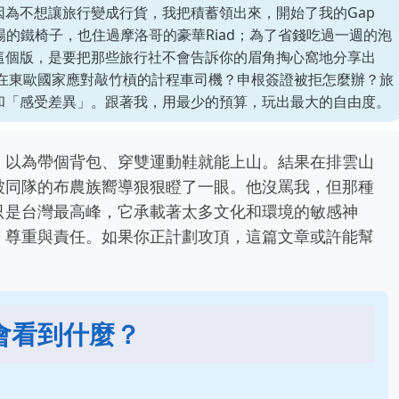
為不想讓旅行變成行貨，我把積蓄領出來，開始了我的Gap
場的鐵椅子，也住過摩洛哥的豪華Riad；為了省錢吃過一週的泡
這個版，是要把那些旅行社不會告訴你的眉角掏心窩地分享出
麼在東歐國家應對敲竹槓的計程車司機？申根簽證被拒怎麼辦？旅
和「感受差異」。跟著我，用最少的預算，玩出最大的自由度。
，以為帶個背包、穿雙運動鞋就能上山。結果在排雲山
被同隊的布農族嚮導狠狠瞪了一眼。他沒罵我，但那種
只是台灣最高峰，它承載著太多文化和環境的敏感神
、尊重與責任。如果你正計劃攻頂，這篇文章或許能幫
會看到什麼？