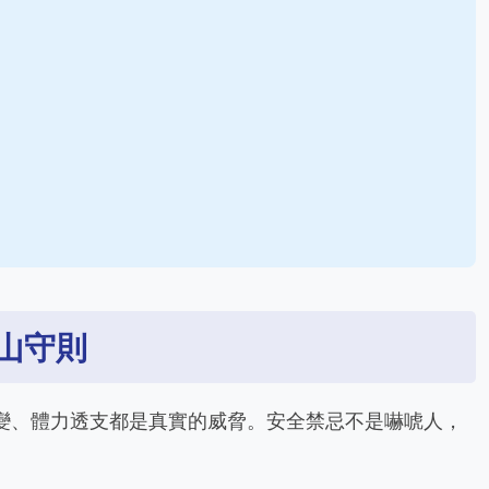
山守則
驟變、體力透支都是真實的威脅。安全禁忌不是嚇唬人，