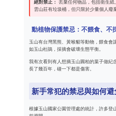
絕對禁止：
丟棄任何物品，包括衛生紙
雲山莊有垃圾桶，但只限於少量個人廢
動植物保護禁忌：不餵食、不
玉山有台灣黑熊、黃喉貂等動物，餵食會
如玉山杜鵑，採摘會破壞生態平衡。
我有次看到有人想摘玉山圓柏的葉子做紀
長了幾百年，碰一下都是傷害。
新手常犯的禁忌與如何避
根據玉山國家公園管理處的統計，許多登
前避開。