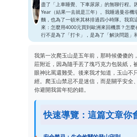
盡了「上車睡覺、下車尿尿」的無聊行程。因
Year（結果一去就是三年）。我睡過曼谷機
麵，也為了一頓米其林排過四小時隊。我寫
來：怎麼用4000元買到歐洲來回機票？怎
行不是為了「打卡」，是為了「解決問題」
我第一次爬玉山是五年前，那時候傻傻的
莊附近，因為隨手丟了塊巧克力包裝紙，
眼神比罵還難受。後來我才知道，玉山不
經。爬玉山禁忌不是迷信，而是關乎安全
你避開我當年犯的錯。
快速導覽：這篇文章你
安全禁忌：生命攸關的登山守則