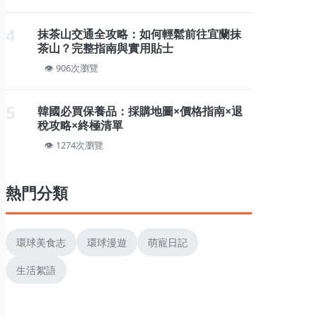
4
抹茶山交通全攻略：如何輕鬆前往宜蘭抹
茶山？完整指南與實用貼士
906次瀏覽
5
韓國必買保養品：採購地圖×價格指南×退
稅攻略×終極清單
1274次瀏覽
熱門分類
環球美食志
環球漫遊
萌寵日記
生活絮語