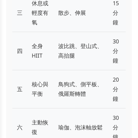
休息或
15
三
輕度有
散步、伸展
分
氧
鐘
30
全身
波比跳、登山式、
四
分
HIIT
高抬腿
鐘
20
核心與
鳥狗式、側平板、
五
分
平衡
俄羅斯轉體
鐘
30
主動恢
六
瑜伽、泡沫軸放鬆
分
復
鐘