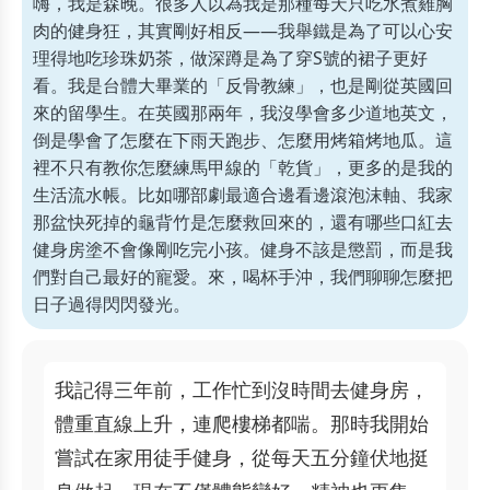
嗨，我是森晚。很多人以為我是那種每天只吃水煮雞胸
肉的健身狂，其實剛好相反——我舉鐵是為了可以心安
理得地吃珍珠奶茶，做深蹲是為了穿S號的裙子更好
看。我是台體大畢業的「反骨教練」，也是剛從英國回
來的留學生。在英國那兩年，我沒學會多少道地英文，
倒是學會了怎麼在下雨天跑步、怎麼用烤箱烤地瓜。這
裡不只有教你怎麼練馬甲線的「乾貨」，更多的是我的
生活流水帳。比如哪部劇最適合邊看邊滾泡沫軸、我家
那盆快死掉的龜背竹是怎麼救回來的，還有哪些口紅去
健身房塗不會像剛吃完小孩。健身不該是懲罰，而是我
們對自己最好的寵愛。來，喝杯手沖，我們聊聊怎麼把
日子過得閃閃發光。
我記得三年前，工作忙到沒時間去健身房，
體重直線上升，連爬樓梯都喘。那時我開始
嘗試在家用徒手健身，從每天五分鐘伏地挺