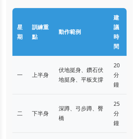
建
星
訓練重
議
動作範例
期
點
時
間
20
伏地挺身、鑽石伏
一
上半身
分
地挺身、平板支撐
鐘
25
深蹲、弓步蹲、臀
二
下半身
分
橋
鐘