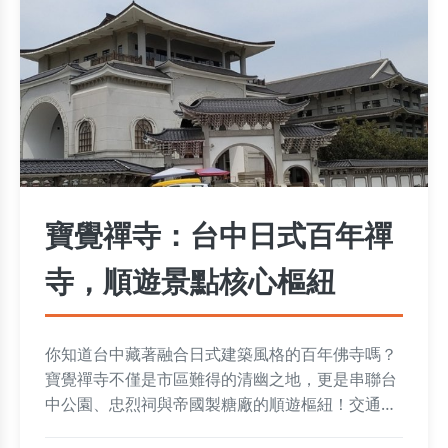
寶覺禪寺：台中日式百年禪
寺，順遊景點核心樞紐
你知道台中藏著融合日式建築風格的百年佛寺嗎？
寶覺禪寺不僅是市區難得的清幽之地，更是串聯台
中公園、忠烈祠與帝國製糖廠的順遊樞紐！交通超
乎想像的方便，想一次打包文青熱點與歷史地標？