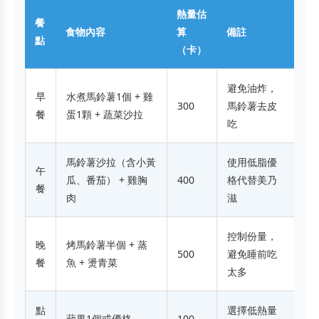
熱量估
餐
食物內容
算
備註
點
（卡）
避免油炸，
早
水煮馬鈴薯1個 + 雞
300
馬鈴薯去皮
餐
蛋1顆 + 蔬菜沙拉
吃
馬鈴薯沙拉（含小黃
使用低脂優
午
瓜、番茄） + 雞胸
400
格代替美乃
餐
肉
滋
控制份量，
晚
烤馬鈴薯半個 + 蒸
500
避免睡前吃
餐
魚 + 燙青菜
太多
點
選擇低熱量
蘋果1個或優格
100