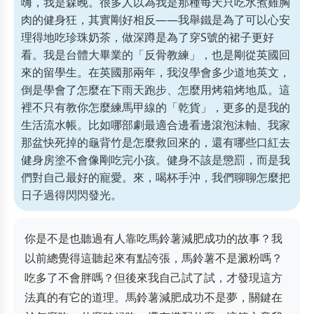
嗨，我是森晚。很多人以為我是那種每天只吃水煮雞胸
肉的健身狂，其實剛好相反——我舉鐵是為了可以心安
理得地吃珍珠奶茶，做深蹲是為了穿S號的裙子更好
看。我是台體大畢業的「反骨教練」，也是剛從英國回
來的留學生。在英國那兩年，我沒學會多少道地英文，
倒是學會了怎麼在下雨天跑步、怎麼用烤箱烤地瓜。這
裡不只有教你怎麼練馬甲線的「乾貨」，更多的是我的
生活流水帳。比如哪部劇最適合邊看邊滾泡沫軸、我家
那盆快死掉的龜背竹是怎麼救回來的，還有哪些口紅去
健身房塗不會像剛吃完小孩。健身不該是懲罰，而是我
們對自己最好的寵愛。來，喝杯手沖，我們聊聊怎麼把
日子過得閃閃發光。
你是不是也聽過有人靠吃馬鈴薯減肥成功的故事？我
以前總覺得這聽起來有點誇張，馬鈴薯不是澱粉嗎？
吃多了不會胖嗎？但後來我自己試了試，才發現這方
法真的有它的道理。馬鈴薯減肥成功不是夢，關鍵在