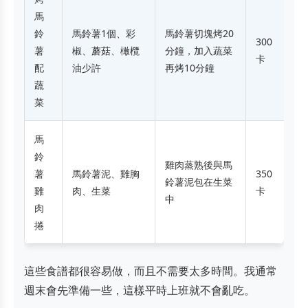
馬
鈴
馬鈴薯1個、彩
馬鈴薯切塊烤20
300
薯
椒、蘑菇、橄欖
分鐘，加入蔬菜
卡
配
油少許
再烤10分鐘
蔬
菜
馬
鈴
雞肉蒸熟後與馬
薯
馬鈴薯泥、雞胸
350
鈴薯泥包在生菜
雞
肉、生菜
卡
中
肉
捲
這些食譜都很容易做，而且不需要太多時間。我通常
週末會先準備一些，這樣平時上班就不會亂吃。