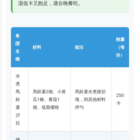
湯低卡又飽足，適合晚餐吃。
食
熱量
譜
材料
做法
（每
名
份）
稱
水
煮
馬
馬鈴薯2個、小黃
馬鈴薯水煮後切
250
鈴
瓜1條、番茄1
塊，與其他材料
卡
薯
個、低脂優格
拌勻
沙
拉
烤