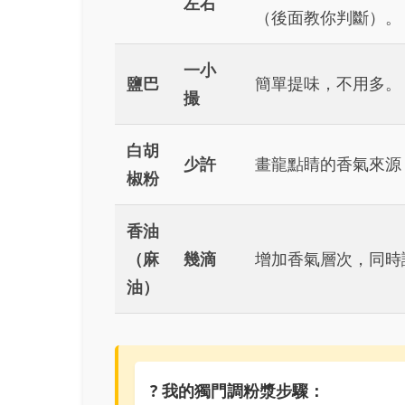
左右
（後面教你判斷）。
一小
鹽巴
簡單提味，不用多。
撮
白胡
少許
畫龍點睛的香氣來源
椒粉
香油
（麻
幾滴
增加香氣層次，同時
油）
? 我的獨門調粉漿步驟：