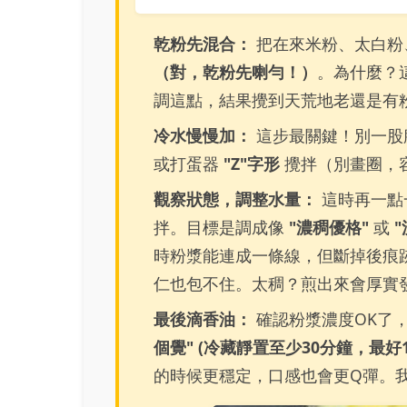
乾粉先混合：
把在來米粉、太白粉
（對，乾粉先喇勻！）
。為什麼？
調這點，結果攪到天荒地老還是有
冷水慢慢加：
這步最關鍵！別一股
或打蛋器
"Z"字形
攪拌（別畫圈，
觀察狀態，調整水量：
這時再一點
拌。目標是調成像
"濃稠優格"
或
時粉漿能連成一條線，但斷掉後痕
仁也包不住。太稠？煎出來會厚實
最後滴香油：
確認粉漿濃度OK了
個覺" (冷藏靜置至少30分鐘，最好
的時候更穩定，口感也會更Q彈。