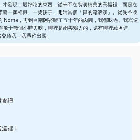
，才發現：最好吃的東西，從來不在裝潢精美的高樓裡，而是在
背著一顆相機、一雙筷子，開始當個「胃的流浪漢」。從曼谷凌
 Noma，再到台南阿婆喂了五十年的肉圓，我都吃過。我寫這
值得飛十幾個小時去吃，哪裡是網美騙人的，還有哪裡藏著連
的胃交給我，我帶你出國。
漿食譜
省這裡！