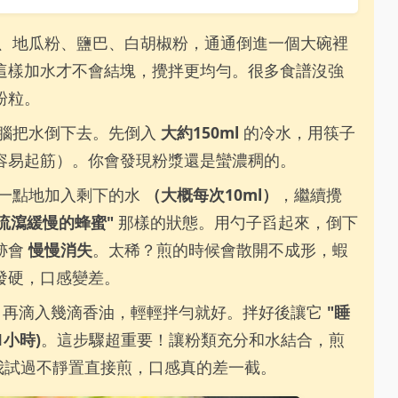
、地瓜粉、鹽巴、白胡椒粉，通通倒進一個大碗裡
這樣加水才不會結塊，攪拌更均勻。很多食譜沒強
粉粒。
腦把水倒下去。先倒入
大約150ml
的冷水，用筷子
容易起筋）。你會發現粉漿還是蠻濃稠的。
一點地加入剩下的水
（大概每次10ml）
，繼續攪
"流瀉緩慢的蜂蜜"
那樣的狀態。用勺子舀起來，倒下
跡會
慢慢消失
。太稀？煎的時候會散開不成形，蝦
發硬，口感變差。
，再滴入幾滴香油，輕輕拌勻就好。拌好後讓它
"睡
1小時)
。這步驟超重要！讓粉類充分和水結合，煎
我試過不靜置直接煎，口感真的差一截。