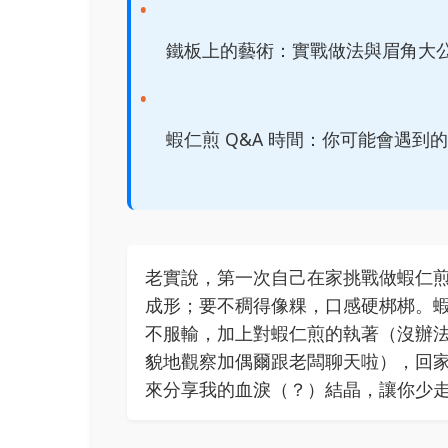
鐵板上的藝術：實戰做法與眉角大
蝦仁煎 Q&A 時間：你可能會遇到
老實說，第一次自己在家挑戰做蝦仁
成形；要不稠得像粿，口感硬梆梆。
不服輸，加上對蝦仁煎的執著（沒辦
貌地觀察加偶爾跟老闆聊天啦），回
來分享我的血淚（？）結晶，讓你少