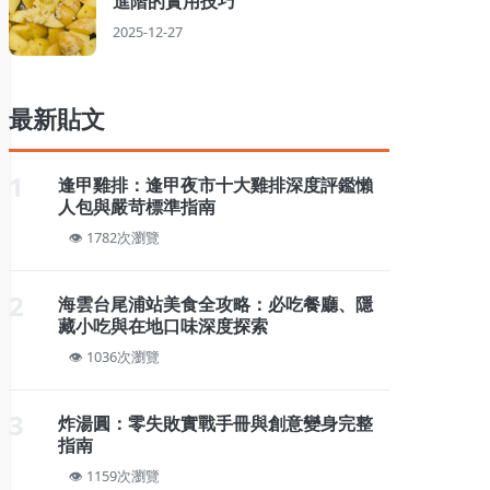
進階的實用技巧
2025-12-27
最新貼文
1
逢甲雞排：逢甲夜市十大雞排深度評鑑懶
人包與嚴苛標準指南
1782次瀏覽
2
海雲台尾浦站美食全攻略：必吃餐廳、隱
藏小吃與在地口味深度探索
1036次瀏覽
3
炸湯圓：零失敗實戰手冊與創意變身完整
指南
1159次瀏覽