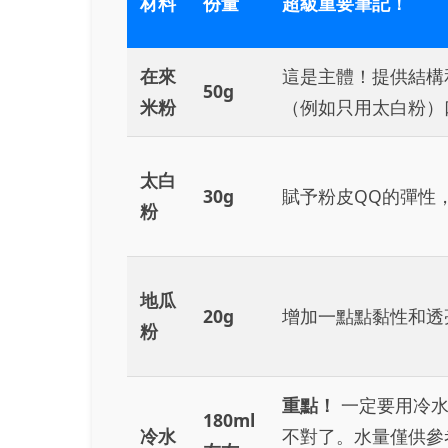
材料
份量
超級重要筆記！
在來
這是主體！提供結構
50g
米粉
（例如只用太白粉）
太白
30g
賦予粉皮QQ的彈性
粉
地瓜
20g
增加一點點黏性和透
粉
重點！
一定要用冷水
180ml
冷水
不對了。水量僅供參