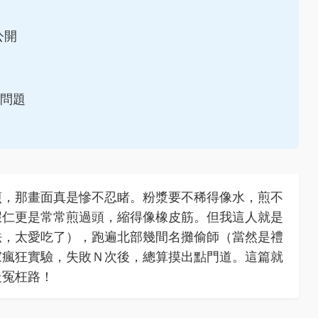
公開
的問題
煎，那畫面真是慘不忍睹。粉漿要不稀得像水，煎不
蝦仁更是常常煎過頭，縮得像橡皮筋。但我這人就是
法，太愛吃了），跑遍北部幾間名攤偷師（當然是禮
家瘋狂實驗，失敗Ｎ次後，總算摸出點門道。這篇就
走冤枉路！