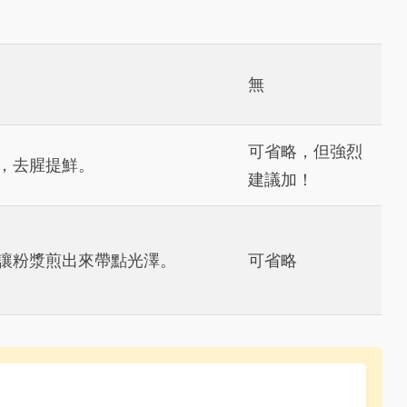
無
可省略，但強烈
，去腥提鮮。
建議加！
讓粉漿煎出來帶點光澤。
可省略