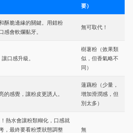
要）
和酥脆邊緣的關鍵。用錯粉
無可取代！
口感會軟爛黏牙。
樹薯粉（效果類
，讓口感升級。
似，但香氣略不
同）
蓮藕粉（少量，
亮的感覺，讓粉皮更誘人。
增加滑潤感，但
別太多）
！熱水會讓粉類糊化，口感就
考，最終要看粉漿狀態調整
無