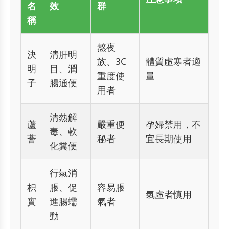
名
效
群
稱
熬夜
決
清肝明
族、3C
體質虛寒者適
明
目、潤
重度使
量
子
腸通便
用者
清熱解
蘆
嚴重便
孕婦禁用，不
毒、軟
薈
秘者
宜長期使用
化糞便
行氣消
枳
脹、促
容易脹
氣虛者慎用
實
進腸蠕
氣者
動