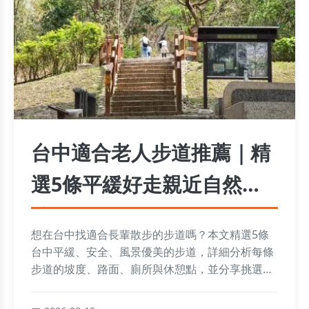
台中適合老人步道推薦｜精
選5條平緩好走親近自然路
線
想在台中找適合長輩散步的步道嗎？本文精選5條
台中平緩、安全、風景優美的步道，詳細分析每條
步道的坡度、路面、廁所與休憩點，並分享挑選銀
髮族步道的關鍵訣竅，讓你輕鬆規劃一趟長輩也開
心的台中輕旅行。