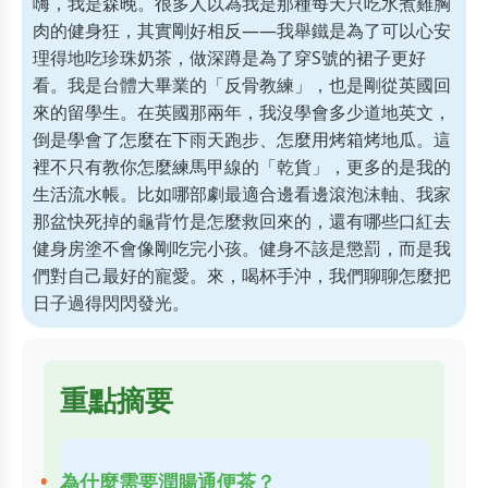
嗨，我是森晚。很多人以為我是那種每天只吃水煮雞胸
肉的健身狂，其實剛好相反——我舉鐵是為了可以心安
理得地吃珍珠奶茶，做深蹲是為了穿S號的裙子更好
看。我是台體大畢業的「反骨教練」，也是剛從英國回
來的留學生。在英國那兩年，我沒學會多少道地英文，
倒是學會了怎麼在下雨天跑步、怎麼用烤箱烤地瓜。這
裡不只有教你怎麼練馬甲線的「乾貨」，更多的是我的
生活流水帳。比如哪部劇最適合邊看邊滾泡沫軸、我家
那盆快死掉的龜背竹是怎麼救回來的，還有哪些口紅去
健身房塗不會像剛吃完小孩。健身不該是懲罰，而是我
們對自己最好的寵愛。來，喝杯手沖，我們聊聊怎麼把
日子過得閃閃發光。
重點摘要
為什麼需要潤腸通便茶？