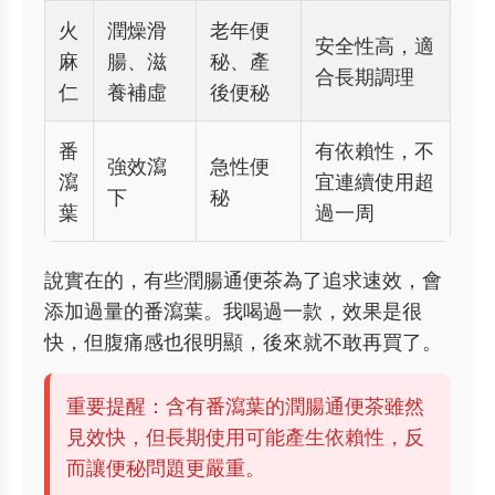
火
潤燥滑
老年便
安全性高，適
麻
腸、滋
秘、產
合長期調理
仁
養補虛
後便秘
番
有依賴性，不
強效瀉
急性便
瀉
宜連續使用超
下
秘
葉
過一周
說實在的，有些潤腸通便茶為了追求速效，會
添加過量的番瀉葉。我喝過一款，效果是很
快，但腹痛感也很明顯，後來就不敢再買了。
重要提醒：含有番瀉葉的潤腸通便茶雖然
見效快，但長期使用可能產生依賴性，反
而讓便秘問題更嚴重。