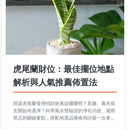
虎尾蘭財位：最佳擺位地點
解析與人氣推薦佈置法
想讓虎尾蘭發揮招財效果該擺哪裡？客廳、書房或
玄關如何選擇？科學風水雙驗證的淨化功效、避開
禁忌的關鍵要點，搭配精選品種佈局訣竅一次掌
握！