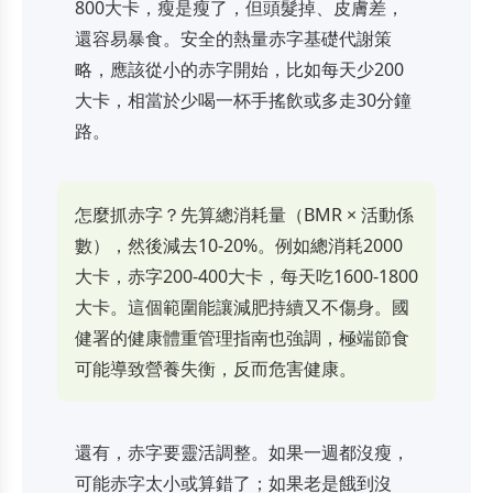
800大卡，瘦是瘦了，但頭髮掉、皮膚差，
還容易暴食。安全的熱量赤字基礎代謝策
略，應該從小的赤字開始，比如每天少200
大卡，相當於少喝一杯手搖飲或多走30分鐘
路。
怎麼抓赤字？先算總消耗量（BMR × 活動係
數），然後減去10-20%。例如總消耗2000
大卡，赤字200-400大卡，每天吃1600-1800
大卡。這個範圍能讓減肥持續又不傷身。國
健署的
健康體重管理指南
也強調，極端節食
可能導致營養失衡，反而危害健康。
還有，赤字要靈活調整。如果一週都沒瘦，
可能赤字太小或算錯了；如果老是餓到沒