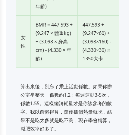
年齡)
BMR = 447.593 +
447.593 +
(9.247 × 體重kg)
(9.247×60) +
女
+ (3.098 × 身高
(3.098×160) -
性
cm) - (4.330 × 年
(4.330×30) ≈
齡)
1350大卡
算出來後，別忘了乘上活動係數。如果你辦
公室坐整天，係數約1.2；每週運動3-5次，
係數1.55。這樣總消耗量才是你該參考的數
字。我以前懶得算，隨便抓個熱量就吃，結
果不是吃太多就是吃不夠，現在學會精算，
減肥效率好多了。