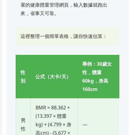
署的健康體重管理網頁，輸入數據就跑出
來，省事又可靠。
這裡整理一個簡單表格，讓你快速估算：
舉例：30歲女
性
性，體重
公式（大卡/天）
別
60kg，身高
160cm
BMR = 88.362 +
(13.397 × 體重
男
kg) + (4.799 × 身
—
性
高cm) - (5.677 ×