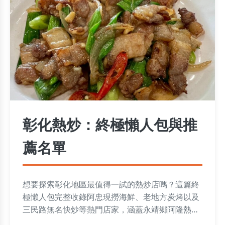
彰化熱炒：終極懶人包與推
薦名單
想要探索彰化地區最值得一試的熱炒店嗎？這篇終
極懶人包完整收錄阿忠現撈海鮮、老地方炭烤以及
三民路無名快炒等熱門店家，涵蓋永靖鄉阿隆熱
炒、北斗洪記熱炒、花壇大灣熱炒、鹿港老街熱