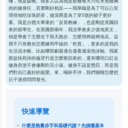
嗨，我是森晚。很多人以為我是那種每天只吃水煮雞胸
肉的健身狂，其實剛好相反——我舉鐵是為了可以心安
理得地吃珍珠奶茶，做深蹲是為了穿S號的裙子更好
看。我是台體大畢業的「反骨教練」，也是剛從英國回
來的留學生。在英國那兩年，我沒學會多少道地英文，
倒是學會了怎麼在下雨天跑步、怎麼用烤箱烤地瓜。這
裡不只有教你怎麼練馬甲線的「乾貨」，更多的是我的
生活流水帳。比如哪部劇最適合邊看邊滾泡沫軸、我家
那盆快死掉的龜背竹是怎麼救回來的，還有哪些口紅去
健身房塗不會像剛吃完小孩。健身不該是懲罰，而是我
們對自己最好的寵愛。來，喝杯手沖，我們聊聊怎麼把
日子過得閃閃發光。
快速導覽
什麼是熱量赤字和基礎代謝？先搞懂基本