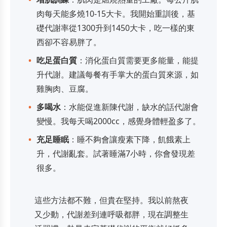
肉每天能多燒10-15大卡。我開始重訓後，基
礎代謝率從1300升到1450大卡，吃一樣的東
西卻不容易胖了。
吃足蛋白質
：消化蛋白質需要更多能量，能提
升代謝。建議每餐有手掌大的蛋白質來源，如
雞胸肉、豆腐。
多喝水
：水能促進新陳代謝，缺水的話代謝會
變慢。我每天喝2000cc，感覺身體輕盈多了。
充足睡眠
：睡不夠會讓瘦素下降，飢餓素上
升，代謝亂套。試著睡滿7小時，你會發現差
很多。
這些方法都不難，但貴在堅持。我以前熬夜
又少動，代謝差到連呼吸都胖，現在調整生