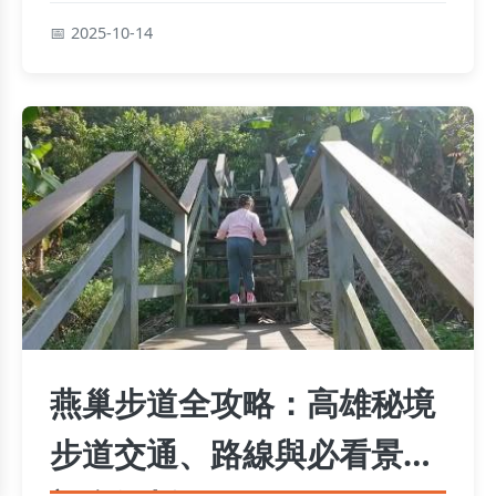
炒、社頭肖年仔熱炒、溪湖楊記熱炒、田尾公路熱
2025-10-14
炒、二林金滿姨熱炒等推薦名單，並附上Q&A快速
解惑，讓您輕鬆規劃美食之旅！
燕巢步道全攻略：高雄秘境
步道交通、路線與必看景點