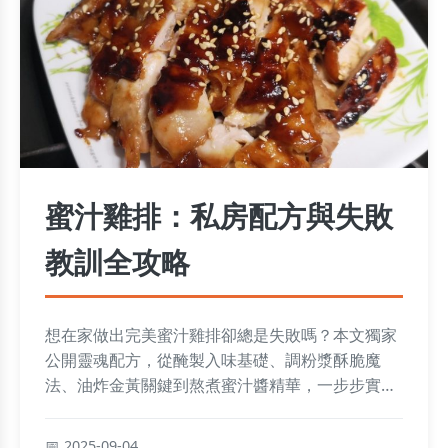
蜜汁雞排：私房配方與失敗
教訓全攻略
想在家做出完美蜜汁雞排卻總是失敗嗎？本文獨家
公開靈魂配方，從醃製入味基礎、調粉漿酥脆魔
法、油炸金黃關鍵到熬煮蜜汁醬精華，一步步實戰
教學，並分享慘痛教訓筆記、進階技巧與疑難排
解，還有懶人包速查清單和Q&A解答，讓你輕鬆避
2025-09-04