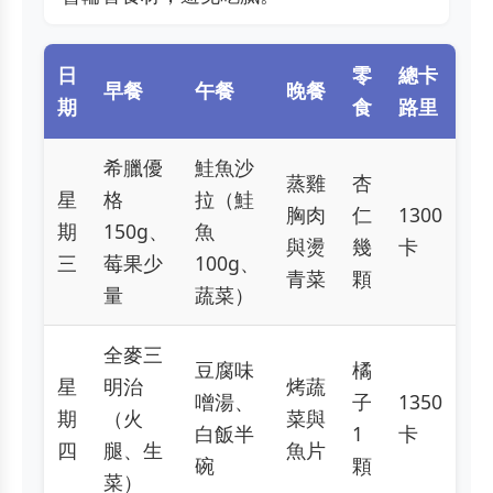
日
零
總卡
早餐
午餐
晚餐
期
食
路里
希臘優
鮭魚沙
蒸雞
杏
星
格
拉（鮭
胸肉
仁
1300
期
150g、
魚
與燙
幾
卡
三
莓果少
100g、
青菜
顆
量
蔬菜）
全麥三
豆腐味
橘
星
明治
烤蔬
噌湯、
子
1350
期
（火
菜與
白飯半
1
卡
四
腿、生
魚片
碗
顆
菜）