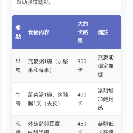
幫助腸道蠕動。
大約
餐
食物內容
卡路
備註
點
里
燕麥能
早
燕麥粥1碗（加堅
300
穩定血
餐
果和莓果）
卡
糖
湯類增
午
蔬菜湯1碗、烤雞
400
加飽足
餐
腿1支（去皮）
卡
感
晚
炒菇類與豆腐、
450
菇類低
餐
白飯半碗
卡
卡高纖