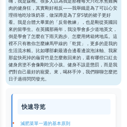
嗨，我是森晚。很多人以為我是那種每天只吃水煮雞胸
肉的健身狂，其實剛好相反——我舉鐵是為了可以心安
理得地吃珍珠奶茶，做深蹲是為了穿S號的裙子更好
看。我是台體大畢業的「反骨教練」，也是剛從英國回
來的留學生。在英國那兩年，我沒學會多少道地英文，
倒是學會了怎麼在下雨天跑步、怎麼用烤箱烤地瓜。這
裡不只有教你怎麼練馬甲線的「乾貨」，更多的是我的
生活流水帳。比如哪部劇最適合邊看邊滾泡沫軸、我家
那盆快死掉的龜背竹是怎麼救回來的，還有哪些口紅去
健身房塗不會像剛吃完小孩。健身不該是懲罰，而是我
們對自己最好的寵愛。來，喝杯手沖，我們聊聊怎麼把
日子過得閃閃發光。
快速导览
減肥菜單一週的基本原則