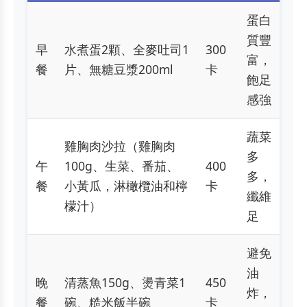
蛋白
質豐
早
水煮蛋2顆、全麥吐司1
300
富，
餐
片、無糖豆漿200ml
卡
飽足
感強
蔬菜
雞胸肉沙拉（雞胸肉
多
午
100g、生菜、番茄、
400
多，
餐
小黃瓜，淋橄欖油和檸
卡
纖維
檬汁）
足
避免
油
晚
清蒸魚150g、燙青菜1
450
炸，
餐
碗、糙米飯半碗
卡