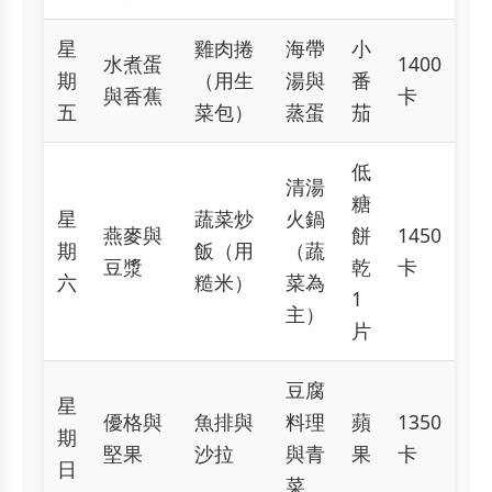
星
雞肉捲
海帶
小
水煮蛋
1400
期
（用生
湯與
番
與香蕉
卡
五
菜包）
蒸蛋
茄
低
清湯
糖
星
蔬菜炒
火鍋
燕麥與
餅
1450
期
飯（用
（蔬
豆漿
乾
卡
六
糙米）
菜為
1
主）
片
豆腐
星
優格與
魚排與
料理
蘋
1350
期
堅果
沙拉
與青
果
卡
日
菜