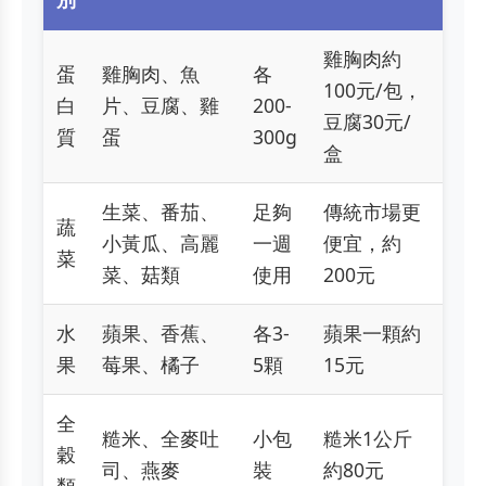
雞胸肉約
蛋
雞胸肉、魚
各
100元/包，
白
片、豆腐、雞
200-
豆腐30元/
質
蛋
300g
盒
生菜、番茄、
足夠
傳統市場更
蔬
小黃瓜、高麗
一週
便宜，約
菜
菜、菇類
使用
200元
水
蘋果、香蕉、
各3-
蘋果一顆約
果
莓果、橘子
5顆
15元
全
糙米、全麥吐
小包
糙米1公斤
穀
司、燕麥
裝
約80元