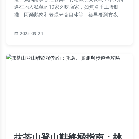
選在地人私藏的10家必吃店家，如無名手工蛋餅
攤、阿榮鵝肉和老張米苔目冰等，從早餐到宵夜通
通有，搭配店家資訊速查表和小撇步，輕鬆挖寶巷
弄裡的傳統好味，讓您不再只是匆匆過客，而是深
2025-09-24
入體驗南崁的暖心美味之旅！
抹茶山登山鞋終極指南：挑