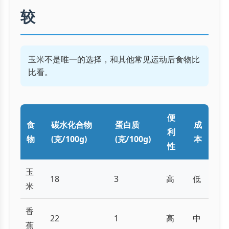
较
玉米不是唯一的选择，和其他常见运动后食物比
比看。
便
食
碳水化合物
蛋白质
成
利
物
(克/100g)
(克/100g)
本
性
玉
18
3
高
低
米
香
22
1
高
中
蕉