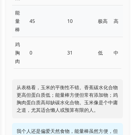
能
量
45
10
极高
高
棒
鸡
胸
0
31
低
中
肉
从表格看，玉米的平衡性不错。香蕉碳水化合物
更高但蛋白质低；能量棒方便但常有添加物；鸡
胸肉蛋白质高却缺碳水化合物。玉米像是个中庸
之道，尤其适合懒人或预算有限的人。
我个人还是偏爱天然食物，能量棒虽然方便，但