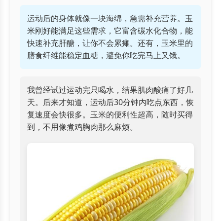
运动后的身体就像一块海绵，急需补充营养。玉
米刚好能满足这些需求，它富含碳水化合物，能
快速补充肝醣，让你不会累瘫。还有，玉米里的
膳食纤维能稳定血糖，避免你吃完马上又饿。
我曾经试过运动完只喝水，结果肌肉酸痛了好几
天。后来才知道，运动后30分钟内吃点东西，恢
复速度会快很多。玉米的便利性超高，随时买得
到，不用像煮鸡胸肉那么麻烦。