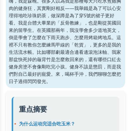
嗨，我是森晚。很多人以為我是那種每天只吃水煮雞胸
肉的健身狂，其實剛好相反——我舉鐵是為了可以心安
理得地吃珍珠奶茶，做深蹲是為了穿S號的裙子更好
看。我是台體大畢業的「反骨教練」，也是剛從英國回
來的留學生。在英國那兩年，我沒學會多少道地英文，
倒是學會了怎麼在下雨天跑步、怎麼用烤箱烤地瓜。這
裡不只有教你怎麼練馬甲線的「乾貨」，更多的是我的
生活流水帳。比如哪部劇最適合邊看邊滾泡沫軸、我家
那盆快死掉的龜背竹是怎麼救回來的，還有哪些口紅去
健身房塗不會像剛吃完小孩。健身不該是懲罰，而是我
們對自己最好的寵愛。來，喝杯手沖，我們聊聊怎麼把
日子過得閃閃發光。
重点摘要
为什么运动完适合吃玉米？