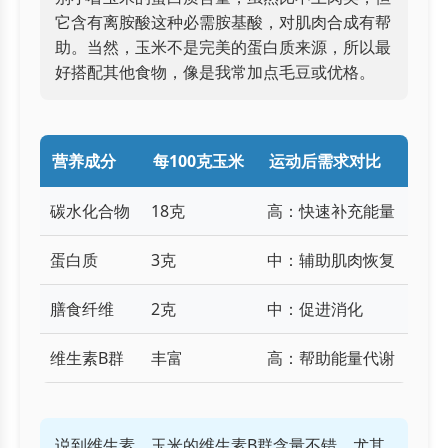
它含有离胺酸这种必需胺基酸，对肌肉合成有帮
助。当然，玉米不是完美的蛋白质来源，所以最
好搭配其他食物，像是我常加点毛豆或优格。
营养成分
每100克玉米
运动后需求对比
碳水化合物
18克
高：快速补充能量
蛋白质
3克
中：辅助肌肉恢复
膳食纤维
2克
中：促进消化
维生素B群
丰富
高：帮助能量代谢
说到维生素，玉米的维生素B群含量不错，尤其