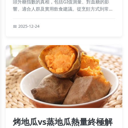
頭升糖指數的真相，包括GI值測量、對血糖的影
響、適合人群及實用飲食建議。從烹飪方式到常見
迷思，我們提供科學依據和權威資料，幫助你聰明
吃芋頭，避免血糖飆升，適合糖尿病患和健康飲食
2025-12-24
愛好者參考。
烤地瓜vs蒸地瓜熱量終極解