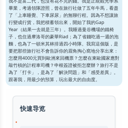
我不是富二代，也沒有花不完的錢。我是正統觀光學系
畢業，考過領隊證照，曾在旅行社做了五年牛馬，看盡
了「上車睡覺、下車尿尿」的無聊行程。因為不想讓旅
行變成行貨，我把積蓄領出來，開始了我的Gap
Year（結果一去就是三年）。我睡過曼谷機場的鐵椅
子，也住過摩洛哥的豪華Riad；為了省錢吃過一週的泡
麵，也為了一頓米其林排過四小時隊。我寫這個版，是
要把那些旅行社不會告訴你的眉角掏心窩地分享出來：
怎麼用4000元買到歐洲來回機票？怎麼在東歐國家應對
敲竹槓的計程車司機？申根簽證被拒怎麼辦？旅行不是
為了「打卡」，是為了「解決問題」和「感受差異」。
跟著我，用最少的預算，玩出最大的自由度。
快速导览