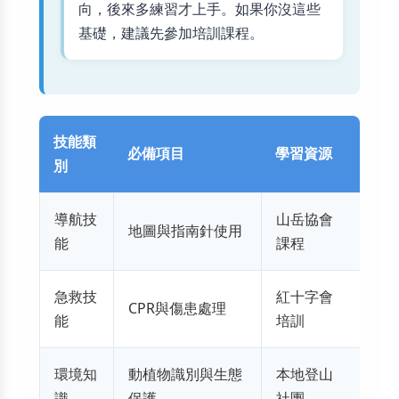
向，後來多練習才上手。如果你沒這些
基礎，建議先參加培訓課程。
技能類
必備項目
學習資源
別
導航技
山岳協會
地圖與指南針使用
能
課程
急救技
紅十字會
CPR與傷患處理
能
培訓
環境知
動植物識別與生態
本地登山
識
保護
社團