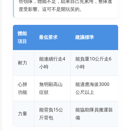
些領隊，體能不足，結果自己先累垮，整隊進
度受影響。這可不是開玩笑的。
體能
最低要求
建議標準
項目
能連續行走4
能負重10公斤走6
耐力
小時
小時
心肺
無明顯高山
能適應海拔3000
功能
症狀
公尺以上
能背負15公
能協助隊員搬運裝
力量
斤背包
備