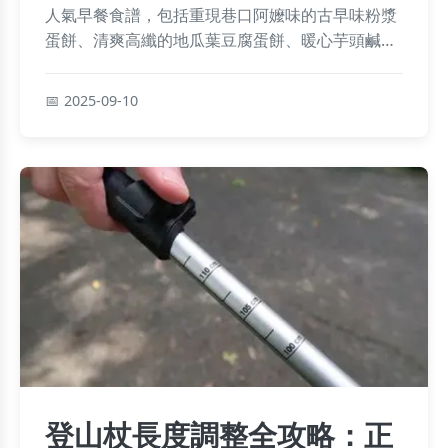
人氣早餐食譜，包括重現巷口阿嬤味的古早味粉漿
蛋餅、清爽高纖的地瓜葉豆腐蛋餅、暖心芋頭鹹
粥、甘醇破布子蒸蛋，以及創意臺西混搭刈包夾蛋
和快速酪梨優格杯，搭配最受歡迎排行與Q&A疑難
2025-09-10
解答，讓您輕鬆變換美味選擇！
登山杖長度調整全攻略：正