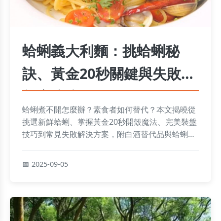
蛤蜊義大利麵：挑蛤蜊秘
訣、黃金20秒關鍵與失敗心
得全攻略
蛤蜊煮不開怎麼辦？素食者如何替代？本文揭曉從
挑選新鮮蛤蜊、掌握黃金20秒開殼魔法、完美裝盤
技巧到常見失敗解決方案，附白酒替代品與蛤蜊素
食替換法，讓你的義大利麵一次成功不失敗！
2025-09-05