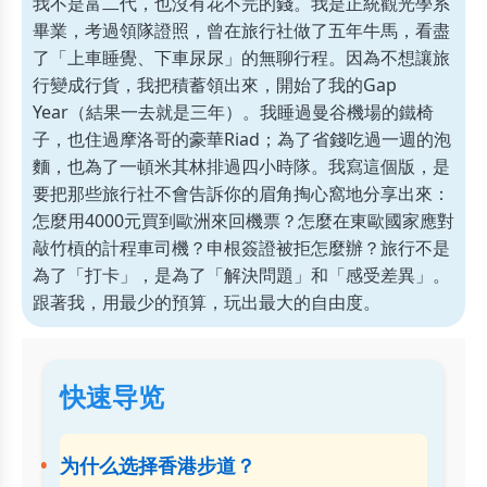
我不是富二代，也沒有花不完的錢。我是正統觀光學系
畢業，考過領隊證照，曾在旅行社做了五年牛馬，看盡
了「上車睡覺、下車尿尿」的無聊行程。因為不想讓旅
行變成行貨，我把積蓄領出來，開始了我的Gap
Year（結果一去就是三年）。我睡過曼谷機場的鐵椅
子，也住過摩洛哥的豪華Riad；為了省錢吃過一週的泡
麵，也為了一頓米其林排過四小時隊。我寫這個版，是
要把那些旅行社不會告訴你的眉角掏心窩地分享出來：
怎麼用4000元買到歐洲來回機票？怎麼在東歐國家應對
敲竹槓的計程車司機？申根簽證被拒怎麼辦？旅行不是
為了「打卡」，是為了「解決問題」和「感受差異」。
跟著我，用最少的預算，玩出最大的自由度。
快速导览
为什么选择香港步道？