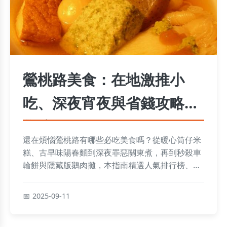
鶯桃路美食：在地激推小
吃、深夜宵夜與省錢攻略全
收錄
還在煩惱鶯桃路有哪些必吃美食嗎？從暖心筒仔米
糕、古早味陽春麵到深夜罪惡關東煮，再到秒殺車
輪餅與隱藏版鵝肉攤，本指南精選人氣排行榜、掃
街省錢秘笈與實用Q&A，讓你一次吃遍巷弄經典，
輕鬆攻略美味地圖！
2025-09-11