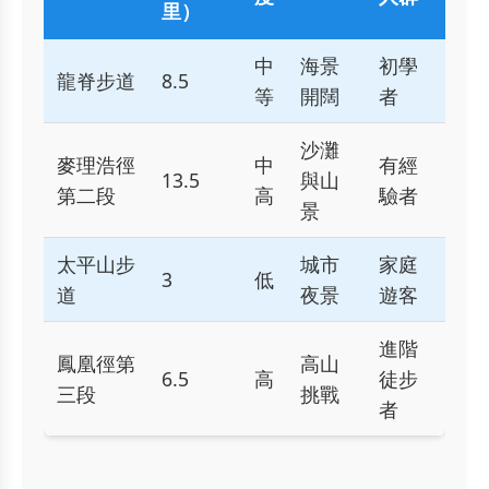
里）
中
海景
初學
龍脊步道
8.5
等
開闊
者
沙灘
麥理浩徑
中
有經
13.5
與山
第二段
高
驗者
景
太平山步
城市
家庭
3
低
道
夜景
遊客
進階
鳳凰徑第
高山
6.5
高
徒步
三段
挑戰
者