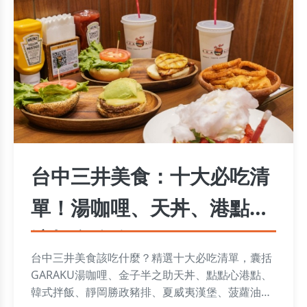
台中三井美食：十大必吃清
單！湯咖哩、天丼、港點到
涼麵全攻略
台中三井美食該吃什麼？精選十大必吃清單，囊括
GARAKU湯咖哩、金子半之助天丼、點點心港點、
韓式拌飯、靜岡勝政豬排、夏威夷漢堡、菠蘿油、