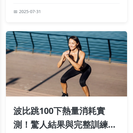
日式茶飲、波堤甜甜圈及臺生涼麵，附美食攻略小
筆記和吃貨真心評分，讓你一次吃遍人氣好味！
2025-07-31
波比跳100下熱量消耗實
測！驚人結果與完整訓練指