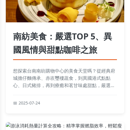
南紡美食：嚴選TOP 5、異
國風情與甜點咖啡之旅
想探索台南南紡購物中心的美食天堂嗎？從經典府
城擔仔麵傳承、赤崁璽樓蔬食，到異國港式點點
心、日式豬排，再到療癒和茗甘味處甜點，嚴選
TOP 5榜單與隱藏版燒丼不容錯過，聰明逛吃秘技
助你盡享舌尖環遊！
2025-07-24