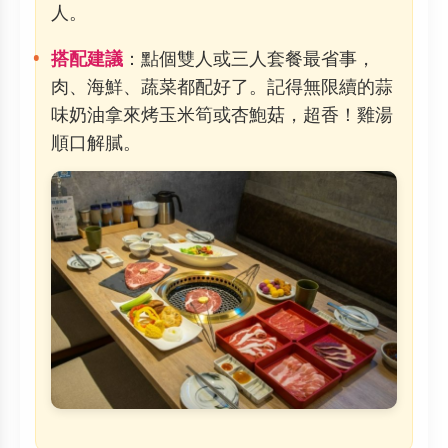
人。
搭配建議
：點個雙人或三人套餐最省事，
肉、海鮮、蔬菜都配好了。記得無限續的蒜
味奶油拿來烤玉米筍或杏鮑菇，超香！雞湯
順口解膩。