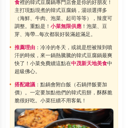
食
裡的韓式豆腐鍋專門店會是你的好朋友！
主打現點現煮的韓式豆腐鍋，湯頭選擇多
（海鮮、牛肉、泡菜、起司等等），辣度可
調整。重點是！
小菜無限供應
！泡菜、豆
芽、海帶…每次都裝好裝滿超滿足。
推薦理由
：冷冷的冬天，或就是想被辣到噴
汗的時候，來一鍋熱騰騰的韓式豆腐鍋最爽
快了！小菜免費續這點在
中茂新天地美食
中
超級佛心。
搭配建議
：點鍋會附白飯（石鍋拌飯要加
價）。一定要加點他們的韓式煎餅，酥酥脆
脆很好吃。小菜狂續不用客氣！