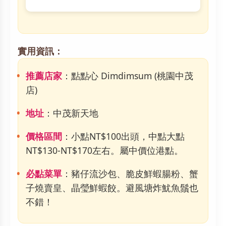
實用資訊：
推薦店家
：點點心 Dimdimsum (桃園中茂
店)
地址
：中茂新天地
價格區間
：小點NT$100出頭，中點大點
NT$130-NT$170左右。屬中價位港點。
必點菜單
：豬仔流沙包、脆皮鮮蝦腸粉、蟹
子燒賣皇、晶瑩鮮蝦餃。避風塘炸魷魚鬚也
不錯！