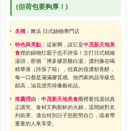
(但荷包要夠厚！)
名稱
：舞浜 日式鍋物專門店
特色與亮點
：這家啊，說它是
中茂新天地美
食
裡的鍋物扛霸子也不誇張！主打日式精緻
湯頭，那個「博多膠原雞白湯」濃到像在喝
精華液（誇張了啦），但真的很濃郁香醇，
每一口都是滿滿膠質感。他們家肉品等級也
頗高，油花漂亮得像藝術品。
推薦理由
：
中茂新天地美食
圈裡要找湯頭真
正講究、食材又夠新鮮的火鍋，這間絕對名
列前茅。適合特別日子想慰勞自己，或者帶
重要的人來享受。