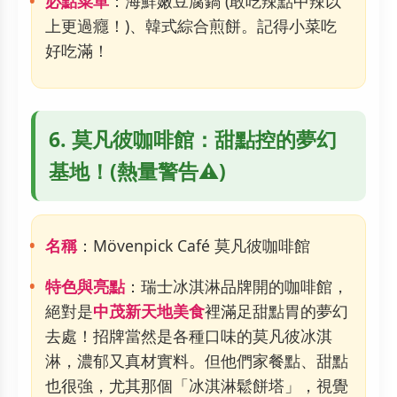
必點菜單
：海鮮嫩豆腐鍋 (敢吃辣點中辣以
上更過癮！)、韓式綜合煎餅。記得小菜吃
好吃滿！
6. 莫凡彼咖啡館：甜點控的夢幻
基地！(熱量警告⚠️)
名稱
：Mövenpick Café 莫凡彼咖啡館
特色與亮點
：瑞士冰淇淋品牌開的咖啡館，
絕對是
中茂新天地美食
裡滿足甜點胃的夢幻
去處！招牌當然是各種口味的莫凡彼冰淇
淋，濃郁又真材實料。但他們家餐點、甜點
也很強，尤其那個「冰淇淋鬆餅塔」，視覺