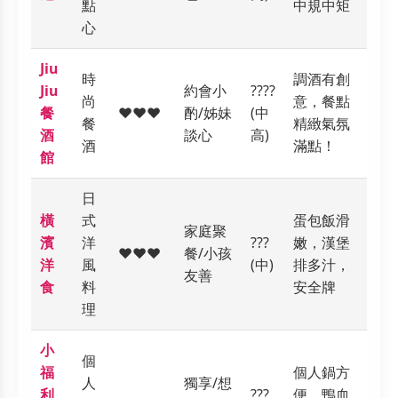
點
中規中矩
心
Jiu
時
調酒有創
Jiu
約會小
????
尚
意，餐點
餐
❤️❤️❤️
酌/姊妹
(中
餐
精緻氣氛
酒
談心
高)
酒
滿點！
館
日
橫
式
蛋包飯滑
家庭聚
濱
洋
???
嫩，漢堡
❤️❤️❤️
餐/小孩
洋
風
(中)
排多汁，
友善
食
料
安全牌
理
小
個
福
個人鍋方
人
獨享/想
利
???
便，鴨血