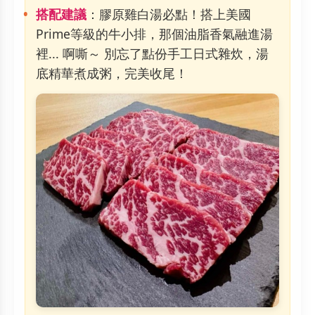
搭配建議
：膠原雞白湯必點！搭上美國
Prime等級的牛小排，那個油脂香氣融進湯
裡... 啊嘶～ 別忘了點份手工日式雜炊，湯
底精華煮成粥，完美收尾！