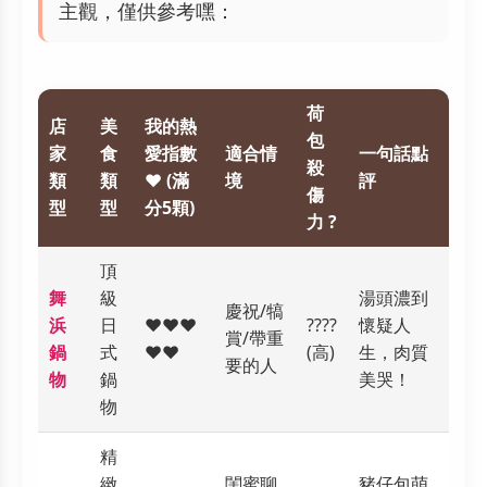
主觀，僅供參考嘿：
荷
店
美
我的熱
包
家
食
愛指數
適合情
一句話點
殺
類
類
❤️ (滿
境
評
傷
型
型
分5顆)
力 ?
頂
舞
級
湯頭濃到
慶祝/犒
浜
日
❤️❤️❤️
????
懷疑人
賞/帶重
鍋
式
❤️❤️
(高)
生，肉質
要的人
物
鍋
美哭！
物
精
緻
閨蜜聊
豬仔包萌