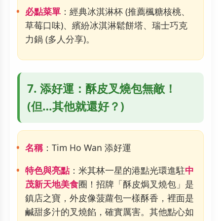
必點菜單
：經典冰淇淋杯 (推薦楓糖核桃、
草莓口味)、繽紛冰淇淋鬆餅塔、瑞士巧克
力鍋 (多人分享)。
7. 添好運：酥皮叉燒包無敵！
(但…其他就還好？)
名稱
：Tim Ho Wan 添好運
特色與亮點
：米其林一星的港點光環進駐
中
茂新天地美食
圈！招牌「酥皮焗叉燒包」是
鎮店之寶，外皮像菠蘿包一樣酥香，裡面是
鹹甜多汁的叉燒餡，確實厲害。其他點心如