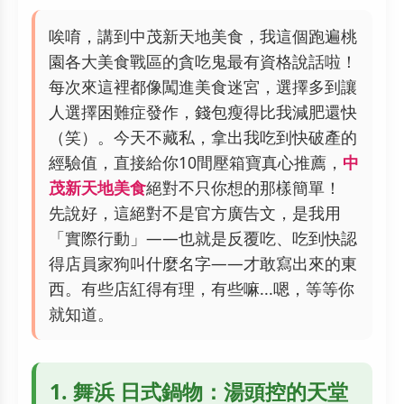
唉唷，講到中茂新天地美食，我這個跑遍桃
園各大美食戰區的貪吃鬼最有資格說話啦！
每次來這裡都像闖進美食迷宮，選擇多到讓
人選擇困難症發作，錢包瘦得比我減肥還快
（笑）。今天不藏私，拿出我吃到快破產的
經驗值，直接給你10間壓箱寶真心推薦，
中
茂新天地美食
絕對不只你想的那樣簡單！
先說好，這絕對不是官方廣告文，是我用
「實際行動」——也就是反覆吃、吃到快認
得店員家狗叫什麼名字——才敢寫出來的東
西。有些店紅得有理，有些嘛...嗯，等等你
就知道。
1. 舞浜 日式鍋物：湯頭控的天堂