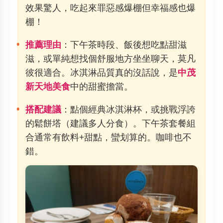
效果驚人，吃起來罪惡感爆棚但幸福感也爆
棚！
推薦理由
：下午茶時段、飯後想吃點甜滋
滋，或單純想找個舒服地方坐坐聊天，莫凡
彼很適合。冰淇淋品質真的沒話說，是
中茂
新天地美食
中的甜蜜擔當。
搭配建議
：點個經典冰淇淋杯，或挑戰浮誇
的鬆餅塔（建議多人分食）。下午茶套餐組
合通常有飲料+甜點，蠻划算的。咖啡也不
錯。