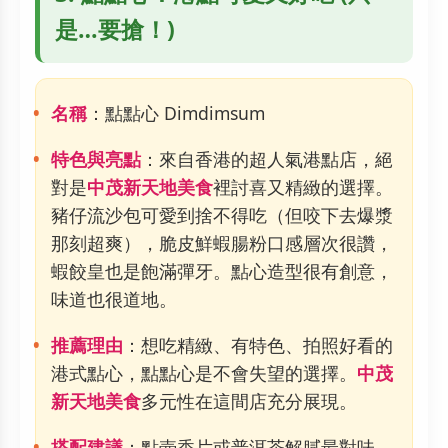
是…要搶！)
名稱
：點點心 Dimdimsum
特色與亮點
：來自香港的超人氣港點店，絕
對是
中茂新天地美食
裡討喜又精緻的選擇。
豬仔流沙包可愛到捨不得吃（但咬下去爆漿
那刻超爽），脆皮鮮蝦腸粉口感層次很讚，
蝦餃皇也是飽滿彈牙。點心造型很有創意，
味道也很道地。
推薦理由
：想吃精緻、有特色、拍照好看的
港式點心，點點心是不會失望的選擇。
中茂
新天地美食
多元性在這間店充分展現。
搭配建議
：點壺香片或普洱茶解膩最對味。