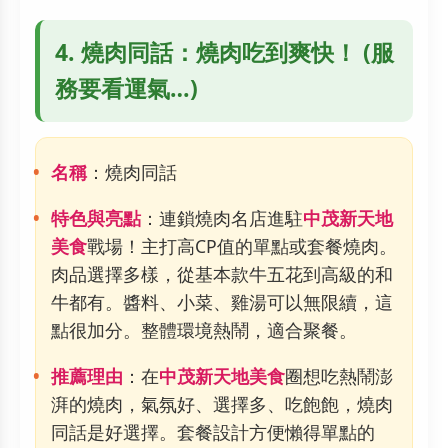
4. 燒肉同話：燒肉吃到爽快！ (服
務要看運氣…)
名稱
：燒肉同話
特色與亮點
：連鎖燒肉名店進駐
中茂新天地
美食
戰場！主打高CP值的單點或套餐燒肉。
肉品選擇多樣，從基本款牛五花到高級的和
牛都有。醬料、小菜、雞湯可以無限續，這
點很加分。整體環境熱鬧，適合聚餐。
推薦理由
：在
中茂新天地美食
圈想吃熱鬧澎
湃的燒肉，氣氛好、選擇多、吃飽飽，燒肉
同話是好選擇。套餐設計方便懶得單點的