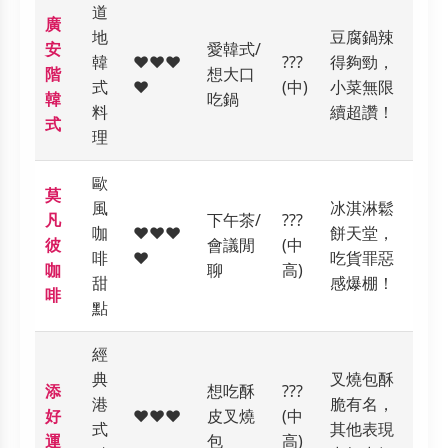
道
廣
地
豆腐鍋辣
安
愛韓式/
韓
❤️❤️❤️
???
得夠勁，
階
想大口
式
❤️
(中)
小菜無限
韓
吃鍋
料
續超讚！
式
理
歐
莫
風
冰淇淋鬆
凡
下午茶/
???
咖
❤️❤️❤️
餅天堂，
彼
會議閒
(中
啡
❤️
吃貨罪惡
咖
聊
高)
甜
感爆棚！
啡
點
經
典
叉燒包酥
添
想吃酥
???
港
脆有名，
好
❤️❤️❤️
皮叉燒
(中
式
其他表現
運
包
高)