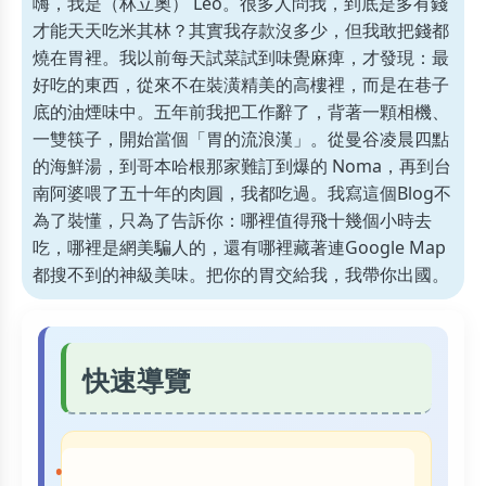
嗨，我是（林立奧） Leo。很多人問我，到底是多有錢
才能天天吃米其林？其實我存款沒多少，但我敢把錢都
燒在胃裡。我以前每天試菜試到味覺麻痺，才發現：最
好吃的東西，從來不在裝潢精美的高樓裡，而是在巷子
底的油煙味中。五年前我把工作辭了，背著一顆相機、
一雙筷子，開始當個「胃的流浪漢」。從曼谷凌晨四點
的海鮮湯，到哥本哈根那家難訂到爆的 Noma，再到台
南阿婆喂了五十年的肉圓，我都吃過。我寫這個Blog不
為了裝懂，只為了告訴你：哪裡值得飛十幾個小時去
吃，哪裡是網美騙人的，還有哪裡藏著連Google Map
都搜不到的神級美味。把你的胃交給我，我帶你出國。
快速導覽