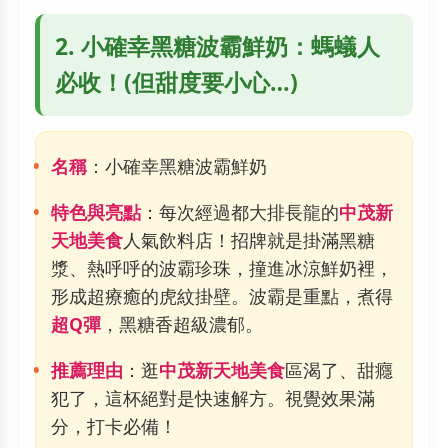
2. 小確幸黑糖波霸鮮奶：螞蟻人
必收！(但甜度要小心…)
名稱
：小確幸黑糖波霸鮮奶
特色與亮點
：每次經過都大排長龍的
中茂新
天地美食
人氣飲料店！招牌就是掛滿黑糖
漿、熱呼呼的波霸珍珠，撞進冰涼鮮奶裡，
形成超療癒的虎紋掛壁。波霸是重點，煮得
超Q彈
，黑糖香超級濃郁。
推薦理由
：逛
中茂新天地美食
區渴了、甜癮
犯了，這杯絕對是快速解方。視覺效果滿
分，打卡必備！