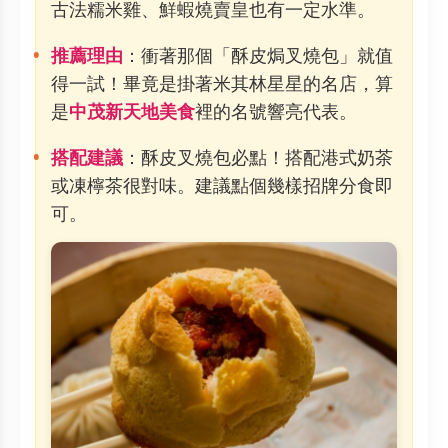
古法糯米雞、鮮蝦燒賣皇也有一定水準。
推薦理由
：衝著那個「酥皮焗叉燒包」就值
得一試！畢竟是掛著米其林星星的名店，算
是
中茂新天地美食
裡的名號響亮代表。
搭配建議
：酥皮叉燒包必點！搭配港式奶茶
或凍檸茶很對味。建議點個幾樣招牌分食即
可。