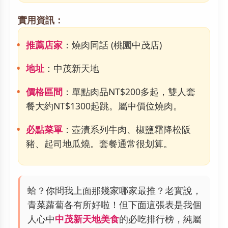
實用資訊：
推薦店家
：燒肉同話 (桃園中茂店)
地址
：中茂新天地
價格區間
：單點肉品NT$200多起，雙人套
餐大約NT$1300起跳。屬中價位燒肉。
必點菜單
：壺漬系列牛肉、椒鹽霜降松阪
豬、起司地瓜燒。套餐通常很划算。
蛤？你問我上面那幾家哪家最推？老實說，
青菜蘿蔔各有所好啦！但下面這張表是我個
人心中
中茂新天地美食
的必吃排行榜，純屬