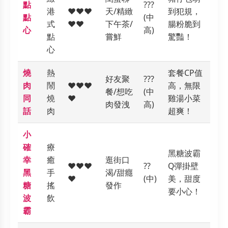
點
???
港
❤️❤️❤️
天/精緻
到犯規，
點
(中
式
❤️❤️
下午茶/
腸粉脆到
心
高)
點
嘗鮮
驚豔！
心
燒
熱
套餐CP值
好友聚
???
肉
鬧
❤️❤️❤️
高，無限
餐/想吃
(中
同
燒
❤️
雞湯小菜
肉發洩
高)
話
肉
超爽！
小
確
療
黑糖波霸
幸
癒
逛街口
❤️❤️❤️
??
Q彈掛壁
黑
手
渴/甜癮
❤️
(中)
美，甜度
糖
搖
發作
要小心！
波
飲
霸