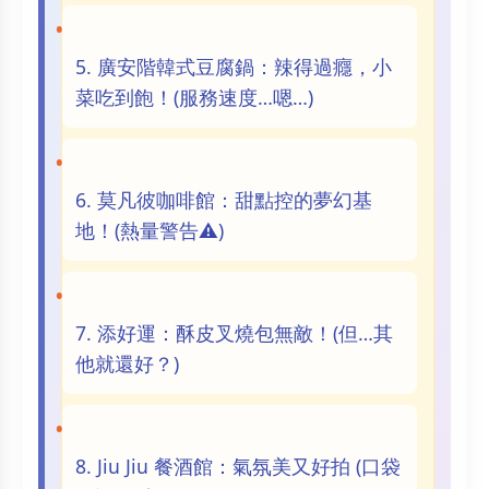
5. 廣安階韓式豆腐鍋：辣得過癮，小
菜吃到飽！(服務速度…嗯…)
6. 莫凡彼咖啡館：甜點控的夢幻基
地！(熱量警告⚠️)
7. 添好運：酥皮叉燒包無敵！(但…其
他就還好？)
8. Jiu Jiu 餐酒館：氣氛美又好拍 (口袋