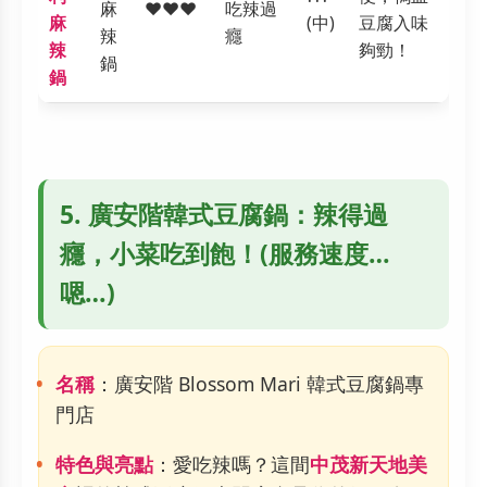
麻
❤️❤️❤️
吃辣過
麻
(中)
豆腐入味
辣
癮
辣
夠勁！
鍋
鍋
5. 廣安階韓式豆腐鍋：辣得過
癮，小菜吃到飽！(服務速度…
嗯…)
名稱
：廣安階 Blossom Mari 韓式豆腐鍋專
門店
特色與亮點
：愛吃辣嗎？這間
中茂新天地美