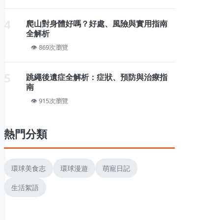
4
爬山對身體好嗎？好處、風險與實用指南
全解析
869次瀏覽
5
跳繩後遺症全解析：症狀、預防與治療指
南
915次瀏覽
熱門分類
環球美食志
環球漫遊
萌寵日記
生活絮語